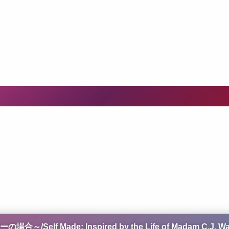
f Made: Inspired by the Life of Madam C.J. Wa