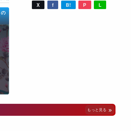
X
f
B!
P
L
の
」
もっと見る