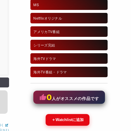
MS
Netflixオリジナル
アメリカTV番組
シリーズ完結
海外TVドラマ
海外TV番組・ドラマ
0
人がオススメの作品です
＋
Watchlistに追加
書く
口コミ)