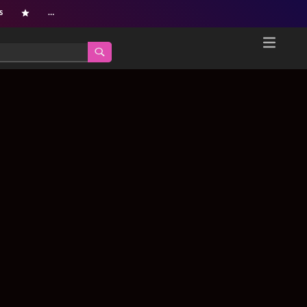
s
…
Home
Netflix新着作品
ジャンル別新着作品
配信予定スケジュール
オールジャンル
配信終了予定の作品
海外ドラマ・シリーズ
海外ドラマ・ラインナップ
海外映画
Netflix 人気ランキング
国内TV番組・ドラマ
Netflix 全作品ラインナップ
国内映画
Netflix配信作品カスタム検索
アジアTV番組・ドラマ
トレンド
アジア映画
VOD 総合作品情報