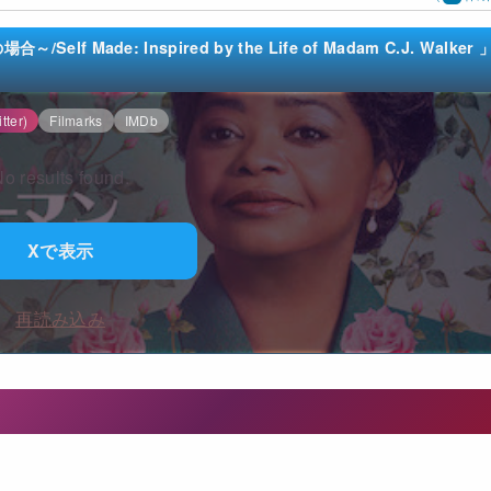
Made: Inspired by the Life of Madam C.J. Walker 
tter)
Filmarks
IMDb
o results found.
Xで表示
再読み込み