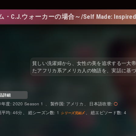
カーの場合～/Self Made: Inspired by the L
貧しい洗濯婦から、女性の美を追求する一大
たアフリカ系アメリカ人の物語を、実話に基
品詳細
2020 Season 1
アメリカ
日本語吹替
46
1
4