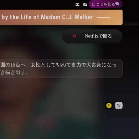
口コミを見る
アニメ
Netflix・VOD総合News
ife of Madam C.J. Walker
ドキュメンタリー
Watchlistへ
Netflixオリジナル作品
Netflix Video
リアリティ
…
帝国の頂点へ。女性として初めて自力で大富豪になっ
日本語吹替対応作品
Netflix 吹替版作品
づき描き出す。
Netflix 高い評価の海外作品
その他の国のTV番組
Netflixオリジナル作品
その他の国の映画
みんなの作品レビュー
Watchlist
過去の配信終了作品