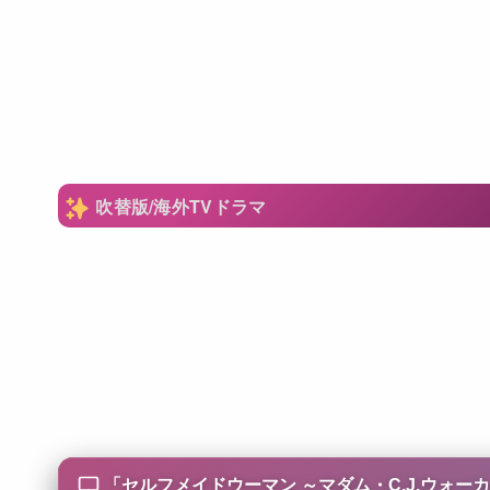
吹替版/海外TVドラマ
「
セルフメイドウーマン ～マダム・C.J.ウォーカーの場合～/Sel