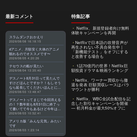
最新コメント
特集記事
Netflix、新規登録者向け無料
体験キャンペーンを再開
スラムダンクおかえり
2026/08/08 16:18:15
Netflixで日本語の吹替音声が
再生されない不具合発生中｜
dアニメ、月額安く大体のアニメ
「新機能テスト」をオフにする
観れるのでオススメです〜
と改善する場合も
2026/08/05 4:20:26
1話70億円の世界！Netflix巨
テセウスの船が見たい
額投資ドラマ＆映画ランキング
2026/08/04 13:35:40
デスノート8月31日って見たんで
Netflix、ワーナー買収から撤
すけどほんとですか？！もしそう
退を発表 巨額買収レースはパラ
なら延長してくださいほんとに大
マウントが勝利
好きなんです😭
2026/08/03 13:48:47
Netflix、WBC全試合配信を記
デスノートってまじで今回消える
念した割引キャンペーンを開催
の！？数年前も8月31日に終了っ
— 初月料金が最大50%オフに
て書いてて今もあるけど今年はま
じのやつ！？よくわからん！！で
2026/08/03 10:52:41
きればなくならないでほしい！平
アメリカ版「みんな元気」みたい
成アニメを振り返らせてくれっ
です
っ！！！！！！！
2026/08/03 1:23:14