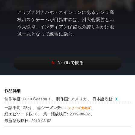
アニメ
Netflix・VOD総合News
アリゾナ州ナバホ・ネイションにあるチンリ高
ドキュメンタリー
Watchlistへ
校バスケチームが目指すのは、州大会優勝とい
う大快挙。インディアン保留地の誇りをかけ地
Netflixオリジナル作品
Netflix Video
域一丸となって練習に励む。
リアリティ
…
日本語吹替対応作品
Netflix 吹替版作品
Netflix 高い評価の海外作品
その他の国のTV番組
Netflixオリジナル作品
その他の国の映画
作品詳細
みんなの作品レビュー
2019 Season 1
アメリカ
日本語吹替
Watchlist
35
1
6
2019-08-02
過去の配信終了作品
2019-08-02
Get Freaxフォーラム