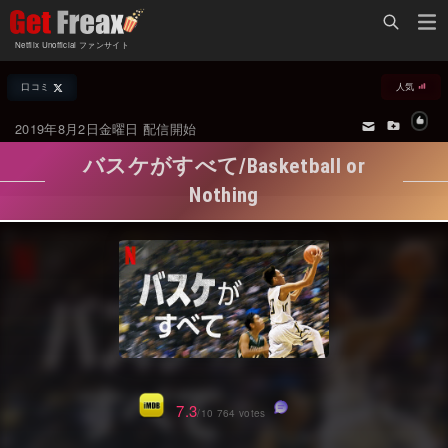
Home
Netflix Unofficial ファンサイト
Netflix新着作品
口コミ
人気
ジャンル別新着作品
配信予定スケジュール
2019年8月2日金曜日 配信開始
オールジャンル
配信終了予定の作品
バスケがすべて/Basketball or
海外ドラマ・シリーズ
海外ドラマ・ラインナップ
Nothing
海外映画
Netflix 人気ランキング
国内TV番組・ドラマ
Netflix 全作品ラインナップ
国内映画
Netflix配信作品カスタム検索
アジアTV番組・ドラマ
トレンド
アジア映画
VOD 総合作品情報
7.3
/10 764 votes