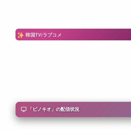
韓国TV/ラブコメ
「
ピノキオ
」の配信状況