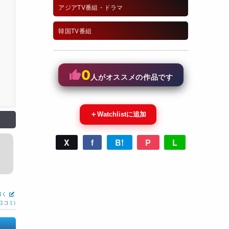
アジアTV番組・ドラマ
韓国TV番組
0
人がオススメの作品です
＋
Watchlistに追加
X
f
B!
P
L
書く
口コミ)