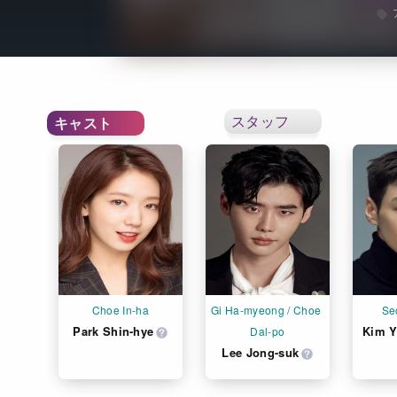
スタッフ
キャスト
Choe In-ha
Gi Ha-myeong / Choe 
Se
Park Shin-hye
Kim 
Dal-po
Lee Jong-suk