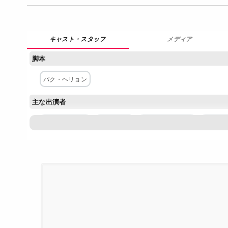
メディア
脚本
パク・ヘリョン
主な出演者
イ・ジョンソク
パク・シネ
キム・ヨングァン
イ・ユ
ユン・ギュンサン
ネットワーク
SBS