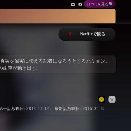
口コミを見る
アニメ
Netflix・VOD総合News
ドキュメンタリー
Watchlistへ
Netflixオリジナル作品
Netflix Video
リアリティ
…
、真実を誠実に伝える記者になろうとするハミョン。
日本語吹替対応作品
Netflix 吹替版作品
の歯車が動き出す!
Netflix 高い評価の海外作品
その他の国のTV番組
Netflixオリジナル作品
その他の国の映画
みんなの作品レビュー
2014-11-12
2015-01-15
Watchlist
過去の配信終了作品