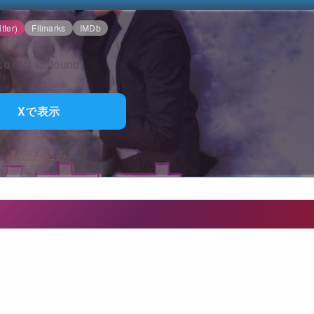
tter)
Filmarks
IMDb
o results found.
Xで表示
再読み込み