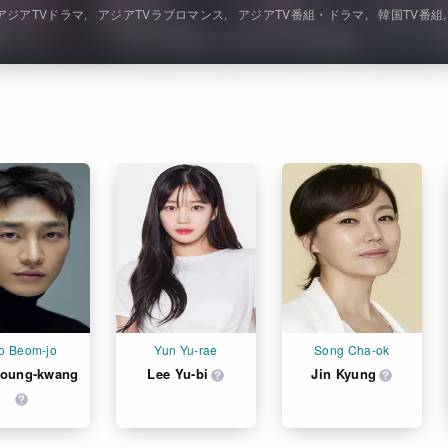
アジアTVドラマ
アジアTVラブロマンス
アジアTV番組・ドラマ
韓国TV番組
o Beom-jo
Yun Yu-rae
Song Cha-ok
Young-kwang
Lee Yu-bi
Jin Kyung