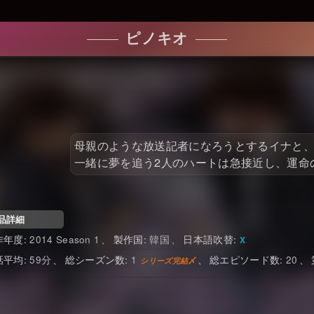
ピノキオ
母親のような放送記者になろうとするイナと
一緒に夢を追う2人のハートは急接近し、運命
品詳細
2014 Season 1
韓国
日本語吹替
59
1
20