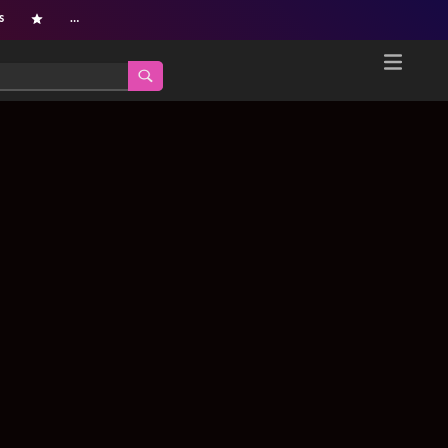
s
…
Home
Netflix新着作品
ジャンル別新着作品
配信予定スケジュール
オールジャンル
配信終了予定の作品
海外ドラマ・シリーズ
海外ドラマ・ラインナップ
海外映画
Netflix 人気ランキング
国内TV番組・ドラマ
Netflix 全作品ラインナップ
国内映画
Netflix配信作品カスタム検索
アジアTV番組・ドラマ
トレンド
アジア映画
VOD 総合作品情報