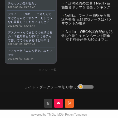
1話70億円の世界！Netflix巨
テセウスの船が見たい
額投資ドラマ＆映画ランキング
2026/08/04 13:35:40
デスノート8月31日って見たんで
Netflix、ワーナー買収から撤
すけどほんとですか？！もしそう
退を発表 巨額買収レースはパラ
なら延長してくださいほんとに大
マウントが勝利
好きなんです😭
2026/08/03 13:48:47
Netflix、WBC全試合配信を記
デスノートってまじで今回消える
念した割引キャンペーンを開催
の！？数年前も8月31日に終了っ
— 初月料金が最大50%オフに
て書いてて今もあるけど今年はま
じのやつ！？よくわからん！！で
2026/08/03 10:52:41
きればなくならないでほしい！平
アメリカ版「みんな元気」みたい
成アニメを振り返らせてくれっ
です
っ！！！！！！！
2026/08/03 1:23:14
コメント一覧
ライト・ダークテーマ切り替え:
powered by
TMDb
,
IMDb
,
Rotten Tomatoes