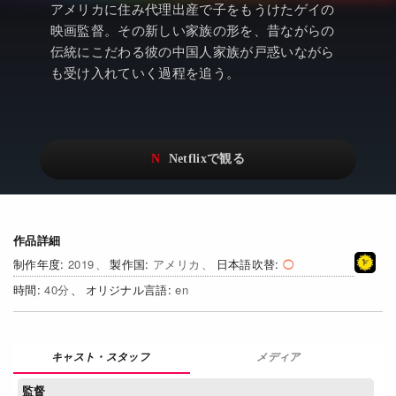
アニメ
Netflix・VOD総合News
アメリカに住み代理出産で子をもうけたゲイの
映画監督。その新しい家族の形を、昔ながらの
ドキュメンタリー
Watchlistへ
伝統にこだわる彼の中国人家族が戸惑いながら
も受け入れていく過程を追う。
Netflixオリジナル作品
Netflix Video
リアリティ
…
日本語吹替対応作品
Netflix 吹替版作品
Netflix 高い評価の海外作品
その他の国のTV番組
Netflixオリジナル作品
その他の国の映画
作品詳細
2019
アメリカ
日本語吹替
みんなの作品レビュー
40
en
Watchlist
過去の配信終了作品
メディア
Get Freaxフォーラム
監督