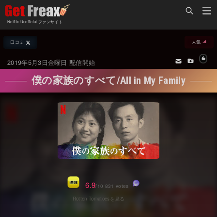
Home
Netflix Unofficial ファンサイト
Netflix新着作品
口コミ
人気
ジャンル別新着作品
配信予定スケジュール
2019年5月3日金曜日 配信開始
オールジャンル
配信終了予定の作品
僕の家族のすべて/All in My Family
海外ドラマ・シリーズ
海外ドラマ・ラインナップ
海外映画
Netflix 人気ランキング
国内TV番組・ドラマ
Netflix 全作品ラインナップ
国内映画
Netflix配信作品カスタム検索
アジアTV番組・ドラマ
トレンド
6.9
/10 831 votes
アジア映画
VOD 総合作品情報