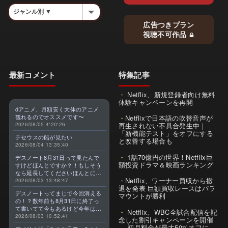
広告つきプラン
視聴不可作品
最新コメント
特集記事
Netflix、新規登録者向け無料
体験キャンペーンを再開
dアニメ、月額安く大体のアニメ
観れるのでオススメです〜
Netflixで日本語の吹替音声が
2026/08/05 4:20:26
再生されない不具合発生中｜
「新機能テスト」をオフにする
テセウスの船が見たい
と改善する場合も
2026/08/04 13:35:40
1話70億円の世界！Netflix巨
デスノート8月31日って見たんで
額投資ドラマ＆映画ランキング
すけどほんとですか？！もしそう
なら延長してくださいほんとに大
Netflix、ワーナー買収から撤
好きなんです😭
2026/08/03 13:48:47
退を発表 巨額買収レースはパラ
デスノートってまじで今回消える
マウントが勝利
の！？数年前も8月31日に終了っ
て書いてて今もあるけど今年はま
Netflix、WBC全試合配信を記
じのやつ！？よくわからん！！で
2026/08/03 10:52:41
念した割引キャンペーンを開催
きればなくならないでほしい！平
— 初月料金が最大50%オフに