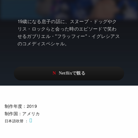
アニメ
Netflix・VOD総合News
ドキュメンタリー
Watchlistへ
19歳になる息子の話に、スヌープ・ドッグやク
Netflixオリジナル作品
Netflix Video
リス・ロックらと会った時のエピソードで笑わ
せるガブリエル・"フラッフィー"・イグレシアス
リアリティ
…
のコメディスペシャル。
日本語吹替対応作品
Netflix 吹替版作品
Netflix 高い評価の海外作品
その他の国のTV番組
Netflixオリジナル作品
その他の国の映画
みんなの作品レビュー
制作年度
：2019
Watchlist
制作国
：アメリカ
過去の配信終了作品
日本語吹替
Get Freaxフォーラム