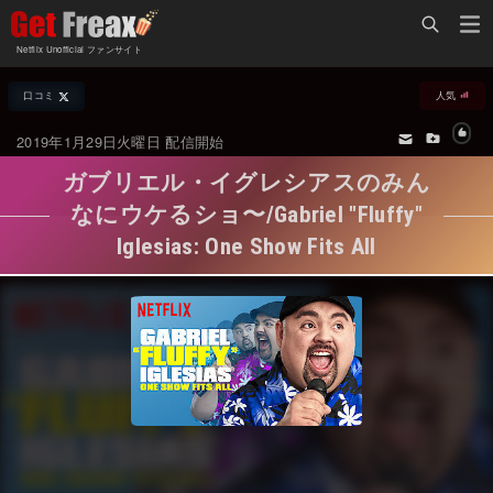
Home
Netflix Unofficial ファンサイト
Netflix新着作品
口コミ
人気
ジャンル別新着作品
配信予定スケジュール
2019年1月29日火曜日 配信開始
オールジャンル
配信終了予定の作品
ガブリエル・イグレシアスのみん
海外ドラマ・シリーズ
海外ドラマ・ラインナップ
なにウケるショ〜/Gabriel "Fluffy"
Iglesias: One Show Fits All
海外映画
Netflix 人気ランキング
国内TV番組・ドラマ
Netflix 全作品ラインナップ
国内映画
Netflix配信作品カスタム検索
アジアTV番組・ドラマ
トレンド
アジア映画
VOD 総合作品情報