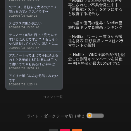
Netflixで日本語の吹替音声が
再生されない不具合発生中｜
dアニメ、月額安く大体のアニメ
「新機能テスト」をオフにする
観れるのでオススメです〜
と改善する場合も
2026/08/05 4:20:26
1話70億円の世界！Netflix巨
テセウスの船が見たい
額投資ドラマ＆映画ランキング
2026/08/04 13:35:40
デスノート8月31日って見たんで
Netflix、ワーナー買収から撤
すけどほんとですか？！もしそう
退を発表 巨額買収レースはパラ
なら延長してくださいほんとに大
マウントが勝利
好きなんです😭
2026/08/03 13:48:47
Netflix、WBC全試合配信を記
デスノートってまじで今回消える
念した割引キャンペーンを開催
の！？数年前も8月31日に終了っ
— 初月料金が最大50%オフに
て書いてて今もあるけど今年はま
じのやつ！？よくわからん！！で
2026/08/03 10:52:41
きればなくならないでほしい！平
アメリカ版「みんな元気」みたい
成アニメを振り返らせてくれっ
です
っ！！！！！！！
2026/08/03 1:23:14
コメント一覧
ライト・ダークテーマ切り替え: