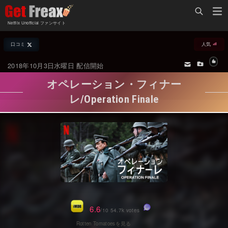
Home
Netflix Unofficial ファンサイト
Netflix新着作品
口コミ
人気
ジャンル別新着作品
配信予定スケジュール
2018年10月3日水曜日 配信開始
オールジャンル
配信終了予定の作品
オペレーション・フィナー
海外ドラマ・シリーズ
海外ドラマ・ラインナップ
レ/Operation Finale
海外映画
Netflix 人気ランキング
国内TV番組・ドラマ
Netflix 全作品ラインナップ
国内映画
Netflix配信作品カスタム検索
アジアTV番組・ドラマ
トレンド
アジア映画
VOD 総合作品情報
6.6
/10 54.7k votes