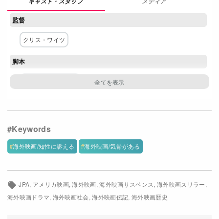
メディア
Netflixコース別料金プラン
監督
お問い合わせ
クリス・ワイツ
閉じる
脚本
マシュー・オートン
主な出演者
オスカー・アイザック
ベン・キングズレー
リオル・ラズ
メラニー・ロラン
ニック・クロール
海外映画/知性に訴える
海外映画/気骨がある
ジョー・アルウィン
ヘイリー・ルー・リチャードソン
マイケル・アロノフ
ピーター・ストラウス
JPA
アメリカ映画
海外映画
海外映画サスペンス
海外映画スリラー
オハド・クノラー
トーベン・リーブレヒト
海外映画ドラマ
海外映画社会
海外映画伝記
海外映画歴史
グレタ・スカッキ
ペペ・ラパゾーテ