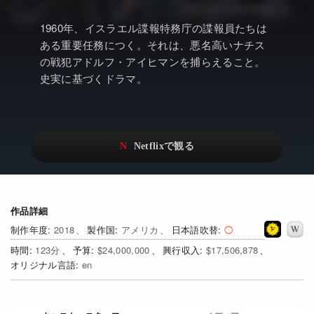
アニメ
Netflix・VOD総合News
1960年、イスラエル諜報特務庁の諜報員たちは
ドキュメンタリー
Watchlistへ
ある重要任務につく。それは、悪名高いナチス
の戦犯アドルフ・アイヒマンを捕らえること。
Netflixオリジナル作品
Netflix Video
史実に基づくドラマ。
リアリティ
…
日本語吹替対応作品
Netflix 吹替版作品
Netflix 高い評価の海外作品
その他の国のTV番組
Netflixオリジナル作品
その他の国の映画
作品詳細
みんなの作品レビュー
2018
アメリカ
日本語吹替
Watchlist
123
$24,000,000
$17,506,878
en
過去の配信終了作品
Get Freaxフォーラム