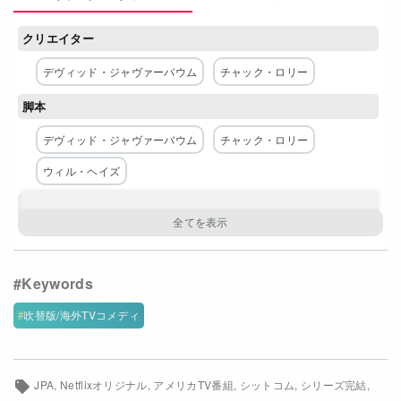
Netflixコース別料金プラン
クリエイター
お問い合わせ
デヴィッド・ジャヴァーバウム
チャック・ロリー
閉じる
脚本
デヴィッド・ジャヴァーバウム
チャック・ロリー
ウィル・ヘイズ
主な出演者
全てを表示
キャシー・ベイツ
アーロン・モーテン
トーン・ベル
ダギー・ボールドウィン
エリザベス・ホー
エリザベス・アルダーファー
クリス・レッド
吹替版/海外TVコメディ
ベッツィ・ソダロ
ネットワーク
JPA
Netflixオリジナル
アメリカTV番組
シットコム
シリーズ完結
Netflix