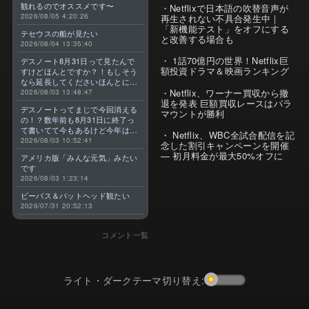
観れるのでオススメです〜
Netflixで日本語の吹替音声が
2026/08/05 4:20:26
再生されない不具合発生中｜
「新機能テスト」をオフにする
テセウスの船が見たい
と改善する場合も
2026/08/04 13:35:40
1話70億円の世界！Netflix巨
デスノート8月31日って見たんで
額投資ドラマ＆映画ランキング
すけどほんとですか？！もしそう
なら延長してくださいほんとに大
Netflix、ワーナー買収から撤
好きなんです😭
2026/08/03 13:48:47
退を発表 巨額買収レースはパラ
デスノートってまじで今回消える
マウントが勝利
の！？数年前も8月31日に終了っ
て書いてて今もあるけど今年はま
Netflix、WBC全試合配信を記
じのやつ！？よくわからん！！で
2026/08/03 10:52:41
念した割引キャンペーンを開催
きればなくならないでほしい！平
— 初月料金が最大50%オフに
アメリカ版「みんな元気」みたい
成アニメを振り返らせてくれっ
です
っ！！！！！！！
2026/08/03 1:23:14
ビーバス＆バットヘッド観たい
2026/07/31 20:52:13
コメント一覧
ライト・ダークテーマ切り替え: