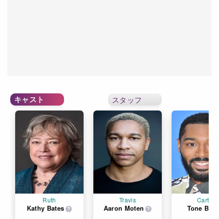
キャスト
スタッフ
Ruth
Travis
Carter
Kathy Bates
Aaron Moten
Tone Bell