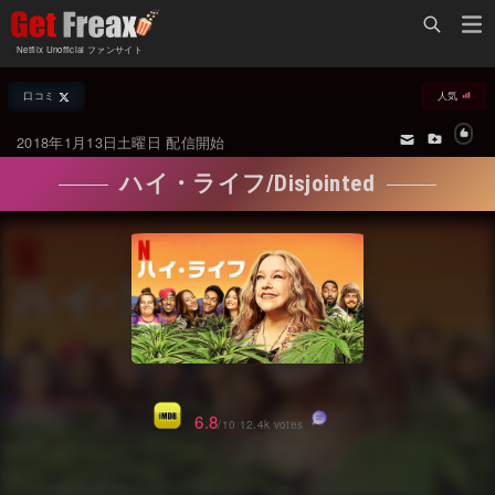
Home
Netflix Unofficial ファンサイト
Netflix新着作品
口コミ
人気
ジャンル別新着作品
配信予定スケジュール
2018年1月13日土曜日 配信開始
オールジャンル
配信終了予定の作品
ハイ・ライフ/Disjointed
海外ドラマ・シリーズ
海外ドラマ・ラインナップ
海外映画
Netflix 人気ランキング
国内TV番組・ドラマ
Netflix 全作品ラインナップ
国内映画
Netflix配信作品カスタム検索
アジアTV番組・ドラマ
トレンド
6.8
/10 12.4k votes
アジア映画
VOD 総合作品情報