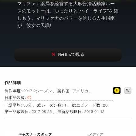
アニメ
Netflix・VOD総合News
マリファナ薬局を経営する大麻合法活動家ルー
スのモットーは、ゆったりと"ハイ・ライフ"を楽
ドキュメンタリー
Watchlistへ
しもう。マリファナのパワーを信じる人生指南
が、彼女の天職!
Netflixオリジナル作品
Netflix Video
リアリティ
…
日本語吹替対応作品
Netflix 吹替版作品
Netflix 高い評価の海外作品
その他の国のTV番組
Netflixオリジナル作品
その他の国の映画
作品詳細
2017 2シーズン
アメリカ
みんなの作品レビュー
日本語吹替
Watchlist
30
1
20
2017-08-25
2018-01-12
過去の配信終了作品
Get Freaxフォーラム
メディア