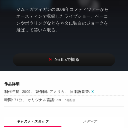
アニメ
Netflix・VOD総合News
ジム・ガフィガンの2008年コメディツアーから
ドキュメンタリー
Watchlistへ
オースティンで収録したライブショー。ベーコ
ンやボウリングなどをネタに独自のジョークを
Netflixオリジナル作品
Netflix Video
飛ばして笑いを取る。
リアリティ
…
日本語吹替対応作品
Netflix 吹替版作品
Netflix 高い評価の海外作品
その他の国のTV番組
Netflixオリジナル作品
その他の国の映画
作品詳細
みんなの作品レビュー
2009
アメリカ
日本語吹替
Watchlist
71
en
過去の配信終了作品
メディア
Get Freaxフォーラム