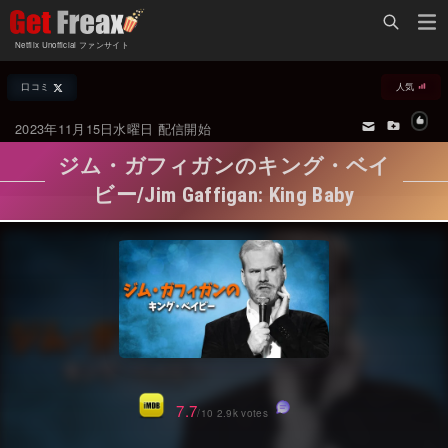
Home
Netflix Unofficial ファンサイト
Netflix新着作品
口コミ
人気
ジャンル別新着作品
配信予定スケジュール
2023年11月15日水曜日 配信開始
オールジャンル
配信終了予定の作品
ジム・ガフィガンのキング・ベイ
海外ドラマ・シリーズ
海外ドラマ・ラインナップ
ビー/Jim Gaffigan: King Baby
海外映画
Netflix 人気ランキング
国内TV番組・ドラマ
Netflix 全作品ラインナップ
国内映画
Netflix配信作品カスタム検索
アジアTV番組・ドラマ
トレンド
アジア映画
VOD 総合作品情報
7.7
/10 2.9k votes