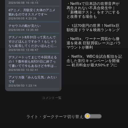
2026/08/08 16:18:15
Netflixで日本語の吹替音声が
再生されない不具合発生中｜
dアニメ、月額安く大体のアニメ
「新機能テスト」をオフにする
観れるのでオススメです〜
と改善する場合も
2026/08/05 4:20:26
1話70億円の世界！Netflix巨
テセウスの船が見たい
額投資ドラマ＆映画ランキング
2026/08/04 13:35:40
デスノート8月31日って見たんで
Netflix、ワーナー買収から撤
すけどほんとですか？！もしそう
退を発表 巨額買収レースはパラ
なら延長してくださいほんとに大
マウントが勝利
好きなんです😭
2026/08/03 13:48:47
Netflix、WBC全試合配信を記
デスノートってまじで今回消える
念した割引キャンペーンを開催
の！？数年前も8月31日に終了っ
— 初月料金が最大50%オフに
て書いてて今もあるけど今年はま
じのやつ！？よくわからん！！で
2026/08/03 10:52:41
きればなくならないでほしい！平
アメリカ版「みんな元気」みたい
成アニメを振り返らせてくれっ
です
っ！！！！！！！
2026/08/03 1:23:14
コメント一覧
ライト・ダークテーマ切り替え: