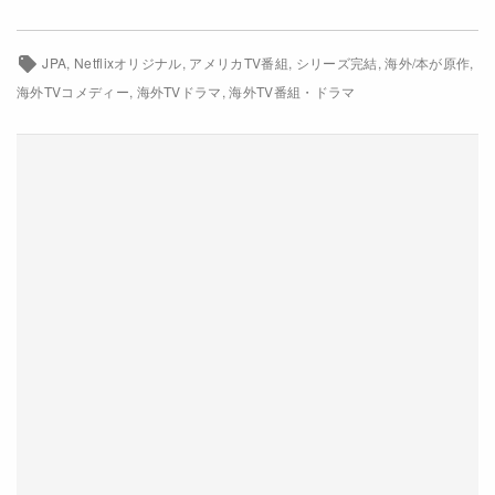
サミラ・ワイリー
ダーシャ・ポランコ
セレニス・レイバ
ニック・サンドウ
JPA
Netflixオリジナル
アメリカTV番組
シリーズ完結
海外/本が原作
海外TVコメディー
海外TVドラマ
海外TV番組・ドラマ
Netflix
閉じる