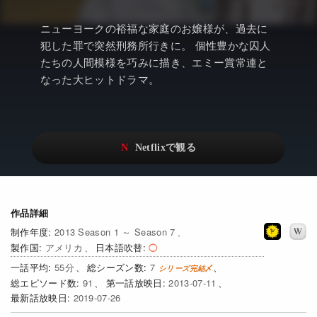
アニメ
Netflix・VOD総合News
ニューヨークの裕福な家庭のお嬢様が、過去に
ドキュメンタリー
Watchlistへ
犯した罪で突然刑務所行きに。 個性豊かな囚人
たちの人間模様を巧みに描き、エミー賞常連と
Netflixオリジナル作品
Netflix Video
なった大ヒットドラマ。
リアリティ
…
日本語吹替対応作品
Netflix 吹替版作品
Netflix 高い評価の海外作品
その他の国のTV番組
Netflixオリジナル作品
その他の国の映画
作品詳細
みんなの作品レビュー
2013 Season 1 ～ Season 7
Watchlist
アメリカ
日本語吹替
55
7
過去の配信終了作品
91
2013-07-11
2019-07-26
Get Freaxフォーラム