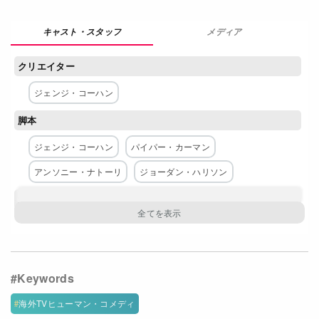
Netflixコース別料金プラン
お問い合わせ
閉じる
ジェンジ・コーハン
ジェンジ・コーハン
パイパー・カーマン
アンソニー・ナトーリ
ジョーダン・ハリソン
全てを表示
テイラー・シリング
ケイト・マルグルー
ローラ・プリポン
ジェイソン・ビッグス
ナターシャ・リオン
マイケル・ハーネイ
ウゾ・アドゥーバ
ダニエル・ブルックス
海外TVヒューマン・コメディ