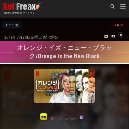
Home
Netflix Unofficial ファンサイト
Netflix新着作品
口コミ
人気
ジャンル別新着作品
配信予定スケジュール
2019年7月26日金曜日 配信開始
オールジャンル
配信終了予定の作品
オレンジ・イズ・ニュー・ブラッ
海外ドラマ・シリーズ
海外ドラマ・ラインナップ
ク/Orange is the New Black
海外映画
Netflix 人気ランキング
国内TV番組・ドラマ
Netflix 全作品ラインナップ
国内映画
Netflix配信作品カスタム検索
アジアTV番組・ドラマ
トレンド
アジア映画
VOD 総合作品情報
8
/10 337.6k votes