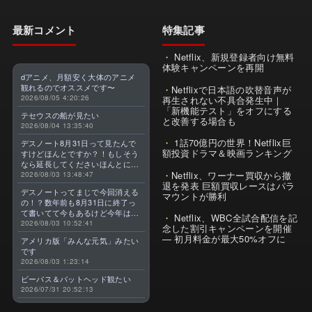
最新コメント
特集記事
Netflix、新規登録者向け無料
体験キャンペーンを再開
dアニメ、月額安く大体のアニメ
観れるのでオススメです〜
Netflixで日本語の吹替音声が
2026/08/05 4:20:26
再生されない不具合発生中｜
「新機能テスト」をオフにする
テセウスの船が見たい
と改善する場合も
2026/08/04 13:35:40
1話70億円の世界！Netflix巨
デスノート8月31日って見たんで
額投資ドラマ＆映画ランキング
すけどほんとですか？！もしそう
なら延長してくださいほんとに大
Netflix、ワーナー買収から撤
好きなんです😭
2026/08/03 13:48:47
退を発表 巨額買収レースはパラ
デスノートってまじで今回消える
マウントが勝利
の！？数年前も8月31日に終了っ
て書いてて今もあるけど今年はま
Netflix、WBC全試合配信を記
じのやつ！？よくわからん！！で
2026/08/03 10:52:41
念した割引キャンペーンを開催
きればなくならないでほしい！平
— 初月料金が最大50%オフに
アメリカ版「みんな元気」みたい
成アニメを振り返らせてくれっ
です
っ！！！！！！！
2026/08/03 1:23:14
ビーバス＆バットヘッド観たい
2026/07/31 20:52:13