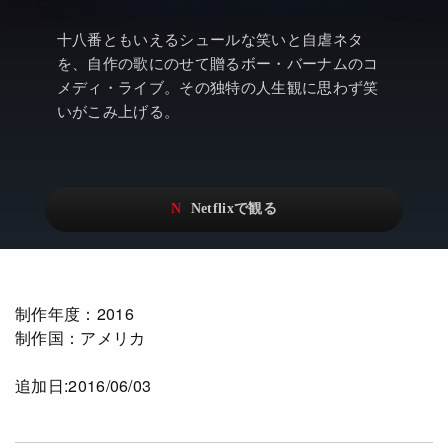
アニメ
Netflix・VOD総合News
十八番ともいえるシュールな笑いと自虐ネタ
ドキュメンタリー
Watchlistへ
を、自作の歌にのせて贈るボー・バーナムのコ
メディ・ライブ。その独特の人生観に思わず笑
Netflixオリジナル作品
Netflix Video
いがこみ上げる。
リアリティ
…
日本語吹替対応作品
Netflix 吹替版作品
Netflix 高い評価の海外作品
その他の国のTV番組
Netflixオリジナル作品
その他の国の映画
みんなの作品レビュー
制作年度
：2016
制作国
：アメリカ
Watchlist
追加日:2016/06/03
過去の配信終了作品
Get Freaxフォーラム