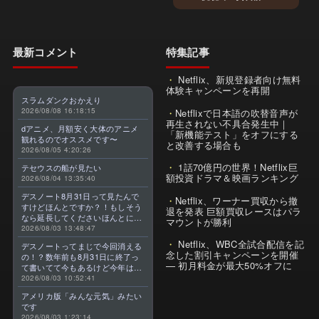
最新コメント
特集記事
Netflix、新規登録者向け無料
体験キャンペーンを再開
スラムダンクおかえり
2026/08/08 16:18:15
Netflixで日本語の吹替音声が
再生されない不具合発生中｜
dアニメ、月額安く大体のアニメ
「新機能テスト」をオフにする
観れるのでオススメです〜
と改善する場合も
2026/08/05 4:20:26
1話70億円の世界！Netflix巨
テセウスの船が見たい
額投資ドラマ＆映画ランキング
2026/08/04 13:35:40
デスノート8月31日って見たんで
Netflix、ワーナー買収から撤
すけどほんとですか？！もしそう
退を発表 巨額買収レースはパラ
なら延長してくださいほんとに大
マウントが勝利
好きなんです😭
2026/08/03 13:48:47
Netflix、WBC全試合配信を記
デスノートってまじで今回消える
念した割引キャンペーンを開催
の！？数年前も8月31日に終了っ
— 初月料金が最大50%オフに
て書いてて今もあるけど今年はま
じのやつ！？よくわからん！！で
2026/08/03 10:52:41
きればなくならないでほしい！平
アメリカ版「みんな元気」みたい
成アニメを振り返らせてくれっ
です
っ！！！！！！！
2026/08/03 1:23:14