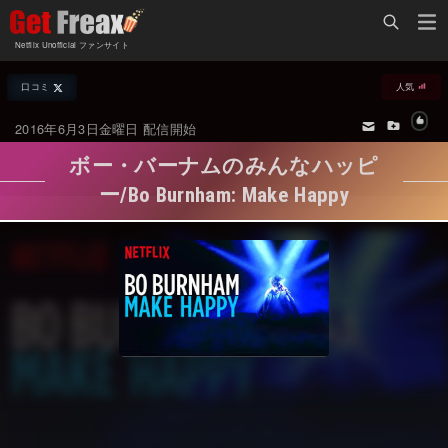
Home
Netflix Unofficial ファンサイト
Netflix新着作品
口コミ
人気
ジャンル別新着作品
配信予定スケジュール
2016年6月3日金曜日 配信開始
オールジャンル
配信終了予定の作品
ボー・バーナムのみんなハッピ
海外ドラマ・シリーズ
海外ドラマ・ラインナップ
ー/Bo Burnham: Make Happy
海外映画
Netflix 人気ランキング
国内TV番組・ドラマ
Netflix 全作品ラインナップ
国内映画
Netflix配信作品カスタム検索
アジアTV番組・ドラマ
トレンド
アジア映画
VOD 総合作品情報