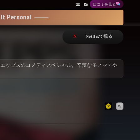
口コミを見る
アニメ
Netflix・VOD総合News
Personal
ドキュメンタリー
Watchlistへ
Netflixオリジナル作品
Netflix Video
リアリティ
…
・エップスのコメディスペシャル。辛辣なモノマネや
日本語吹替対応作品
Netflix 吹替版作品
Netflix 高い評価の海外作品
その他の国のTV番組
Netflixオリジナル作品
その他の国の映画
みんなの作品レビュー
Watchlist
過去の配信終了作品