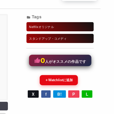
Tags
Netflixオリジナル
スタンドアップ・コメディ
0
人がオススメの作品です
＋
Watchlistに追加
X
f
B!
P
L