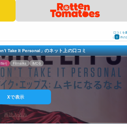
口コミを
0
(
件の
のネット上の口コミ
Take It Personal」
tter)
Filmarks
IMDb
o results found.
Xで表示
再読み込み