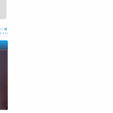
書く
口コミ)