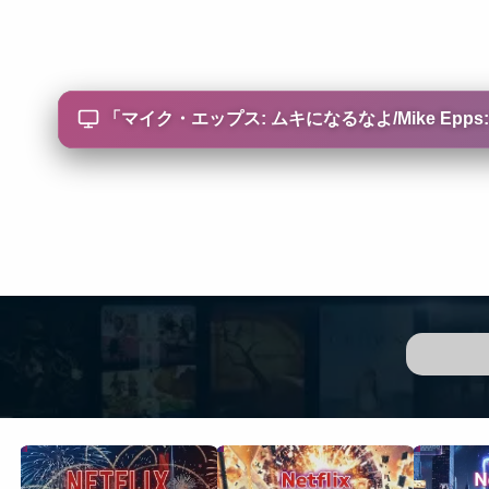
「
マイク・エップス: ムキになるなよ/Mike Epps: Don'