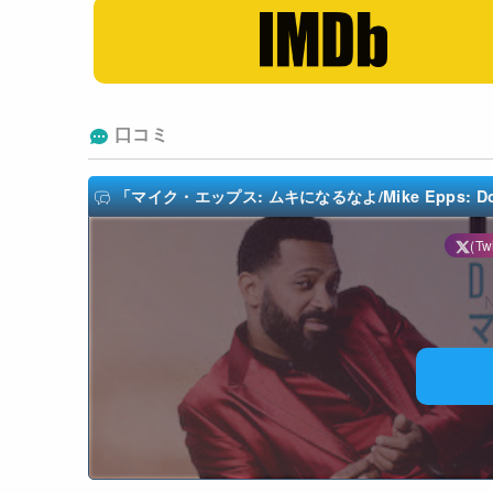
口コミ
「マイク・エップス: ムキになるなよ/Mike Epps: Don't 
(Twi
N