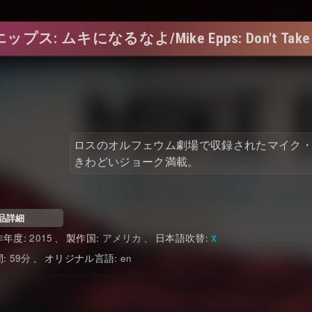
ス: ムキになるなよ/Mike Epps: Don't Take It 
ロスのオルフェウム劇場で収録されたマイク
きわどいジョーク満載。
品詳細
2015
アメリカ
日本語吹替
59
en