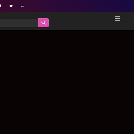
s
…
Home
Netflix新着作品
ジャンル別新着作品
配信予定スケジュール
オールジャンル
配信終了予定の作品
海外ドラマ・シリーズ
海外ドラマ・ラインナップ
海外映画
Netflix 人気ランキング
国内TV番組・ドラマ
Netflix 全作品ラインナップ
国内映画
Netflix配信作品カスタム検索
アジアTV番組・ドラマ
トレンド
アジア映画
VOD 総合作品情報