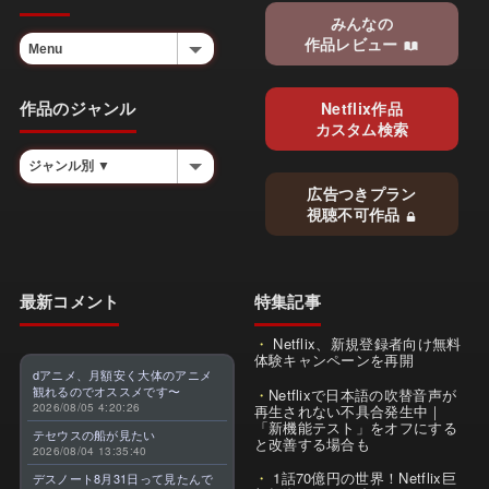
みんなの
作品レビュー
作品のジャンル
Netflix作品
カスタム検索
広告つきプラン
視聴不可作品
最新コメント
特集記事
Netflix、新規登録者向け無料
体験キャンペーンを再開
dアニメ、月額安く大体のアニメ
観れるのでオススメです〜
Netflixで日本語の吹替音声が
2026/08/05 4:20:26
再生されない不具合発生中｜
「新機能テスト」をオフにする
テセウスの船が見たい
と改善する場合も
2026/08/04 13:35:40
1話70億円の世界！Netflix巨
デスノート8月31日って見たんで