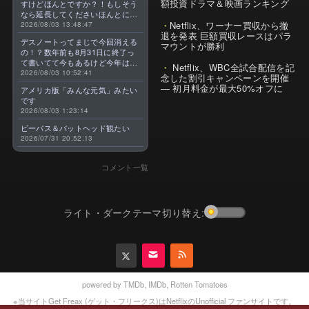
額投資ドラマ＆映画ランキング
すけどほんとですか？！もしそう
なら延長してくださいほんとに大
Netflix、ワーナー買収から撤
好きなんです😭
2026/08/03 13:48:47
退を発表 巨額買収レースはパラ
デスノートってまじで今回消える
マウントが勝利
の！？数年前も8月31日に終了っ
て書いてて今もあるけど今年はま
Netflix、WBC全試合配信を記
じのやつ！？よくわからん！！で
2026/08/03 10:52:41
念した割引キャンペーンを開催
きればなくならないでほしい！平
— 初月料金が最大50%オフに
アメリカ版「みんな元気」みたい
成アニメを振り返らせてくれっ
です
っ！！！！！！！
2026/08/03 1:23:14
ビーバス＆バットヘッド観たい
2026/07/31 20:52:13
コメント一覧
ライト・ダークテーマ切り替え:
powered by
TMDb
,
IMDb
,
Rotten Tomatoes
※当サイトGet Freax (ゲット・フリークス)はNetflixのUnofficial ファンサイトです。