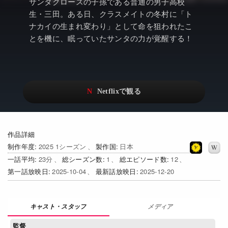
アニメ
Netflix・VOD総合News
サンタクロースの子孫である普通の男子高校
生・三田。ある日、クラスメイトの冬村に「ト
ドキュメンタリー
Watchlistへ
ナカイの生まれ変わり」として命を狙われたこ
とを機に、眠っていたサンタの力が覚醒する！
Netflixオリジナル作品
Netflix Video
リアリティ
…
日本語吹替対応作品
Netflix 吹替版作品
Netflix 高い評価の海外作品
その他の国のTV番組
Netflixオリジナル作品
その他の国の映画
作品詳細
制作年度
2025 1シーズン
製作国
日本
みんなの作品レビュー
一話平均
23
総シーズン数
1
総エピソード数
12
第一話放映日
2025-10-04
最新話放映日
2025-12-20
Watchlist
過去の配信終了作品
メディア
Get Freaxフォーラム
監督