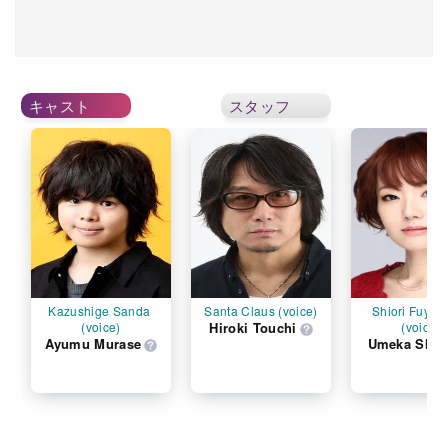
キャスト
スタッフ
Kazushige Sanda 
Santa Claus (voice)
Shiori Fuyum
(voice)
Hiroki Touchi
(voice)
Ayumu Murase
Umeka Shou