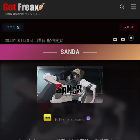
Home
Netflix Unofficial ファンサイト
Netflix新着作品
口コミ
人気
ジャンル別新着作品
配信予定スケジュール
2026年6月20日土曜日 配信開始
オールジャンル
配信終了予定の作品
SANDA
海外ドラマ・シリーズ
海外ドラマ・ラインナップ
海外映画
Netflix 人気ランキング
国内TV番組・ドラマ
Netflix 全作品ラインナップ
国内映画
Netflix配信作品カスタム検索
アジアTV番組・ドラマ
トレンド
6.9
/10 1.1k votes
アジア映画
VOD 総合作品情報