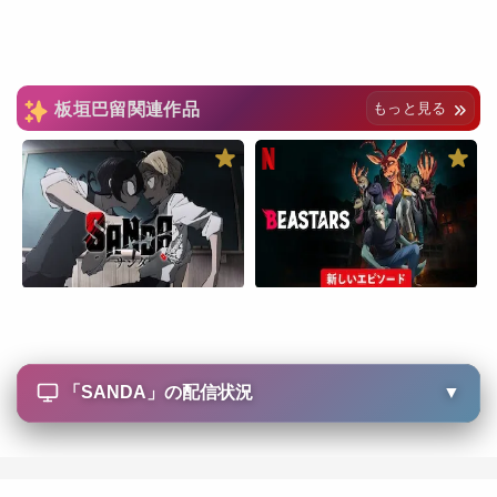
板垣巴留関連作品
もっと見る
「
SANDA
」の配信状況
▼