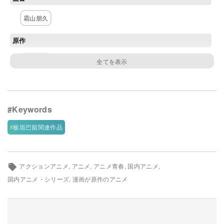
Netflixコース別料金プラン
霜山朋久
お問い合わせ
原作
閉じる
板垣巴留
構成・脚本
うえのきみこ
キャラクター原案・デザイン
板垣巴留関連作品
石山正修
アクションアニメ
アニメ
アニメ青春
国内アニメ
主な出演者
国内アニメ・シリーズ
漫画が原作のアニメ
村瀬歩
東地宏樹
庄司宇芽香
永瀬アンナ
新祐樹
松岡美里
平田広明
関俊彦
伊瀬茉莉也
野沢雅子