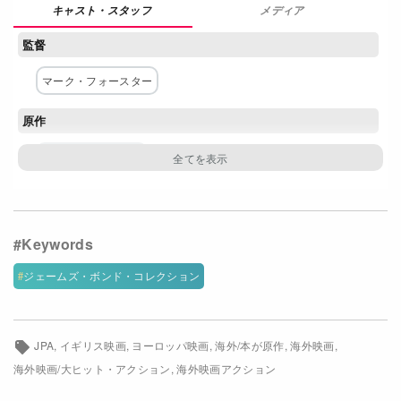
メディア
Netflixコース別料金プラン
監督
お問い合わせ
マーク・フォースター
閉じる
原作
イアン・フレミング
脚本
ジョシュア・ゼトゥマー
ポール・ハギス
ニール・パーヴィス
ロバート・ウェイド
ジェームズ・ボンド・コレクション
主な出演者
ダニエル・クレイグ
オルガ・キュリレンコ
JPA
イギリス映画
ヨーロッパ映画
海外/本が原作
海外映画
海外映画/大ヒット・アクション
海外映画アクション
マチュー・アマルリック
ジャンカルロ・ジャンニーニ