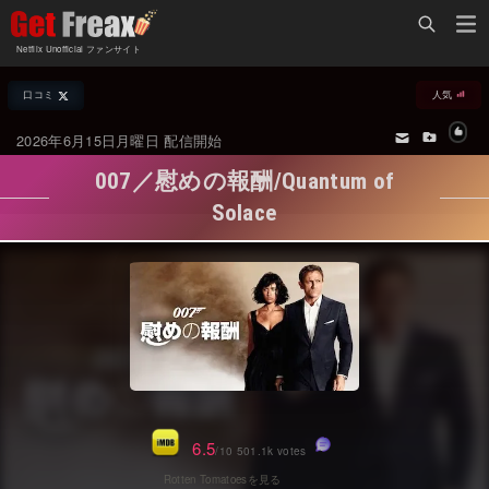
Home
Netflix Unofficial ファンサイト
Netflix新着作品
口コミ
人気
ジャンル別新着作品
配信予定スケジュール
2026年6月15日月曜日 配信開始
オールジャンル
配信終了予定の作品
007／慰めの報酬/Quantum of
海外ドラマ・シリーズ
海外ドラマ・ラインナップ
Solace
海外映画
Netflix 人気ランキング
国内TV番組・ドラマ
Netflix 全作品ラインナップ
国内映画
Netflix配信作品カスタム検索
アジアTV番組・ドラマ
トレンド
アジア映画
VOD 総合作品情報
6.5
/10 501.1k votes