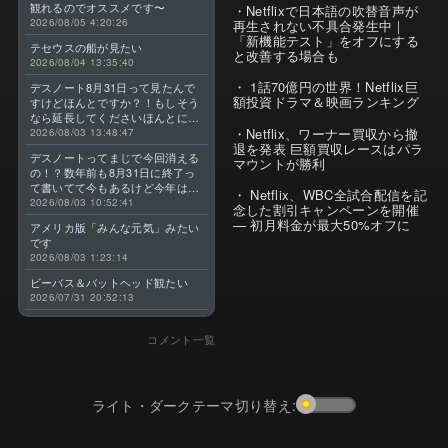
観れるのでオススメです〜
Netflixで日本語の吹替音声が
2026/08/05 4:20:26
再生されない不具合発生中｜
「新機能テスト」をオフにする
テセウスの船が見たい
と改善する場合も
2026/08/04 13:35:40
1話70億円の世界！Netflix巨
デスノート8月31日って見たんで
額投資ドラマ＆映画ランキング
すけどほんとですか？！もしそう
なら延長してくださいほんとに大
Netflix、ワーナー買収から撤
好きなんです😭
2026/08/03 13:48:47
退を発表 巨額買収レースはパラ
デスノートってまじで今回消える
マウントが勝利
の！？数年前も8月31日に終了っ
て書いてて今もあるけど今年はま
Netflix、WBC全試合配信を記
じのやつ！？よくわからん！！で
2026/08/03 10:52:41
念した割引キャンペーンを開催
きればなくならないでほしい！平
— 初月料金が最大50%オフに
アメリカ版「みんな元気」みたい
成アニメを振り返らせてくれっ
です
っ！！！！！！！
2026/08/03 1:23:14
ビーバス＆バットヘッド観たい
2026/07/31 20:52:13
コメント一覧
ライト・ダークテーマ切り替え: