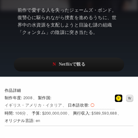
アニメ
Netflix・VOD総合News
前作で愛する人を失ったジェームズ・ボンド。
ドキュメンタリー
Watchlistへ
復讐心に駆られながら捜査を進めるうちに、世
界中の水資源を支配しようと目論む謎の組織
Netflixオリジナル作品
Netflix Video
「クォンタム」の陰謀に突き当たる。
リアリティ
…
日本語吹替対応作品
Netflix 吹替版作品
Netflix 高い評価の海外作品
その他の国のTV番組
Netflixオリジナル作品
その他の国の映画
作品詳細
みんなの作品レビュー
制作年度
2008
製作国
イギリス・アメリカ・イタリア
日本語吹替
Watchlist
時間
106
予算
$200,000,000
興行収入
$589,593,688
過去の配信終了作品
オリジナル言語
en
Get Freaxフォーラム