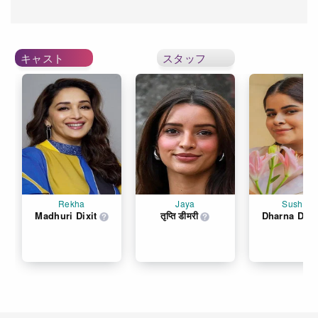
キャスト
スタッフ
Rekha
Jaya
Sushma
Madhuri Dixit
तृप्ति डीमरी
Dharna Dur