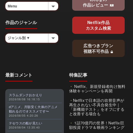
作品レビュー
作品のジャンル
Netflix作品
カスタム検索
広告つきプラン
視聴不可作品
最新コメント
特集記事
Netflix、新規登録者向け無料
体験キャンペーンを再開
スラムダンクおかえり
2026/08/08 16:18:15
Netflixで日本語の吹替音声が
再生されない不具合発生中｜
dアニメ、月額安く大体のアニメ
「新機能テスト」をオフにする
観れるのでオススメです〜
と改善する場合も
2026/08/05 4:20:26
1話70億円の世界！Netflix巨
テセウスの船が見たい
額投資ドラマ＆映画ランキング
2026/08/04 13:35:40