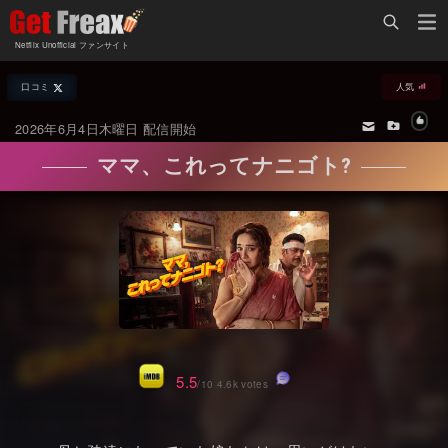
Home
Netflix Unofficial ファンサイト
Netflix新着作品
口コミ
人気
ジャンル別新着作品
配信予定スケジュール
2026年6月4日木曜日 配信開始
オールジャンル
配信終了予定の作品
ママ、これってナニゴト?
海外ドラマ・シリーズ
海外ドラマ・ラインナップ
海外映画
Netflix 人気ランキング
国内TV番組・ドラマ
Netflix 全作品ラインナップ
国内映画
Netflix配信作品カスタム検索
アジアTV番組・ドラマ
トレンド
5.5
/10 4.6k votes
アジア映画
VOD 総合作品情報