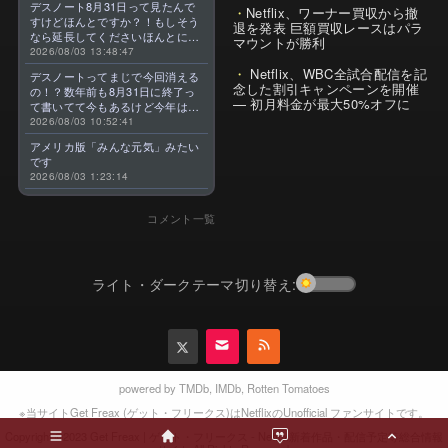
デスノート8月31日って見たんで
Netflix、ワーナー買収から撤
すけどほんとですか？！もしそう
退を発表 巨額買収レースはパラ
なら延長してくださいほんとに大
マウントが勝利
好きなんです😭
2026/08/03 13:48:47
Netflix、WBC全試合配信を記
デスノートってまじで今回消える
念した割引キャンペーンを開催
の！？数年前も8月31日に終了っ
— 初月料金が最大50%オフに
て書いてて今もあるけど今年はま
じのやつ！？よくわからん！！で
2026/08/03 10:52:41
きればなくならないでほしい！平
アメリカ版「みんな元気」みたい
成アニメを振り返らせてくれっ
です
っ！！！！！！！
2026/08/03 1:23:14
コメント一覧
ライト・ダークテーマ切り替え:
powered by
TMDb
,
IMDb
,
Rotten Tomatoes
※当サイトGet Freax (ゲット・フリークス)はNetflixのUnofficial ファンサイトです。
2023 Get Freax | ゲット・フリークス - Netflix新着作品・配信予定等総合情報