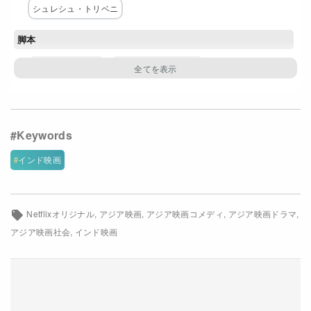
シュレシュ・トリベニ
Netflixコース別料金プラン
脚本
お問い合わせ
プージャ・トラニ
シュレシュ・トリベニ
閉じる
主な出演者
マードゥリー・ディークシト
トリプティ・ディムリ
ラヴィ・キシャン
ダーナ・ドゥルガ
インド映画
ギータンジャリ・クルカルニー
アルノーデー・シン
シャードゥル・バードワジ
シヴァダン・トリヴェディ
Netflixオリジナル
アジア映画
アジア映画コメディ
アジア映画ドラマ
ラマ・シャルマ
アルピット・シン
アジア映画社会
インド映画
配給
Netflix