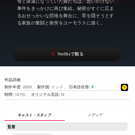
アニメ
Netflix・VOD総合News
母と疎遠になっていた娘たちは、思いがけない
事件をきっかけに再び集結。秘密がすぐに広ま
ドキュメンタリー
Watchlistへ
るおせっかいな団地を舞台に、罪を隠そうとす
る家族の奮闘と衝突をユーモラスに描く。
Netflixオリジナル作品
Netflix Video
リアリティ
…
日本語吹替対応作品
Netflix 吹替版作品
Netflix 高い評価の海外作品
その他の国のTV番組
Netflixオリジナル作品
その他の国の映画
作品詳細
制作年度
2026
製作国
インド
日本語吹替
みんなの作品レビュー
時間
127
オリジナル言語
hi
Watchlist
メディア
過去の配信終了作品
監督
Get Freaxフォーラム