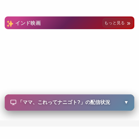
インド映画
もっと見る
「
ママ、これってナニゴト?
」の配信状況
▼