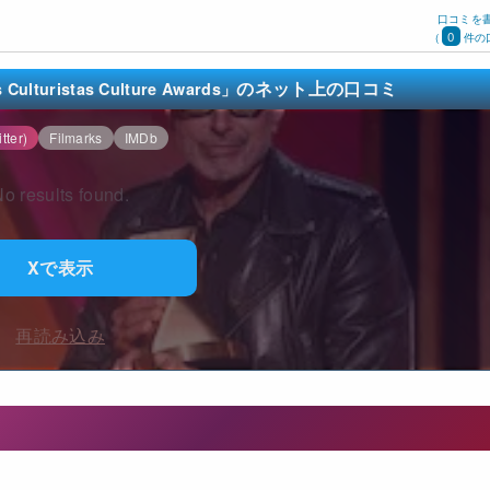
口コミを
0
(
件の
のネット上の口コミ
istas Culture Awards」
tter)
Filmarks
IMDb
o results found.
Xで表示
再読み込み