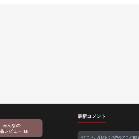
最新コメント
みんなの
品レビュー
dアニメ、月額安く大体のアニメ観