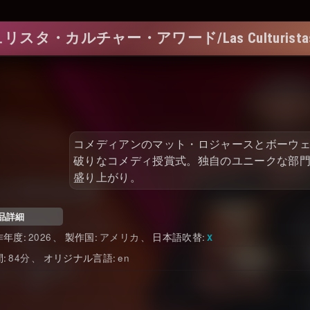
・カルチャー・アワード/Las Culturistas Cul
コメディアンのマット・ロジャースとボーウ
破りなコメディ授賞式。独自のユニークな部門
盛り上がり。
品詳細
作年度
2026
製作国
アメリカ
日本語吹替
間
84
オリジナル言語
en