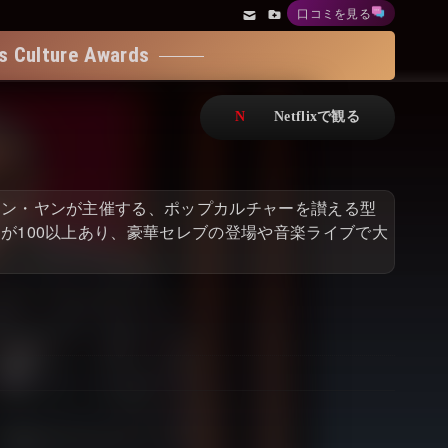
口コミを見る
アニメ
Netflix・VOD総合News
ture Awards
ドキュメンタリー
Watchlistへ
Netflixオリジナル作品
Netflix Video
リアリティ
…
ェン・ヤンが主催する、ポップカルチャーを讃える型
日本語吹替対応作品
Netflix 吹替版作品
が100以上あり、豪華セレブの登場や音楽ライブで大
Netflix 高い評価の海外作品
その他の国のTV番組
Netflixオリジナル作品
その他の国の映画
みんなの作品レビュー
Watchlist
過去の配信終了作品