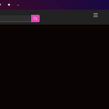
s
…
Home
Netflix新着作品
ジャンル別新着作品
配信予定スケジュール
オールジャンル
配信終了予定の作品
海外ドラマ・シリーズ
海外ドラマ・ラインナップ
海外映画
Netflix 人気ランキング
国内TV番組・ドラマ
Netflix 全作品ラインナップ
国内映画
Netflix配信作品カスタム検索
アジアTV番組・ドラマ
トレンド
アジア映画
VOD 総合作品情報