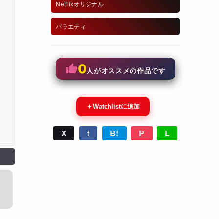
Netflixオリジナル
バラエティ
0
人がオススメの作品です
＋
Watchlistに追加
X
f
B!
P
L