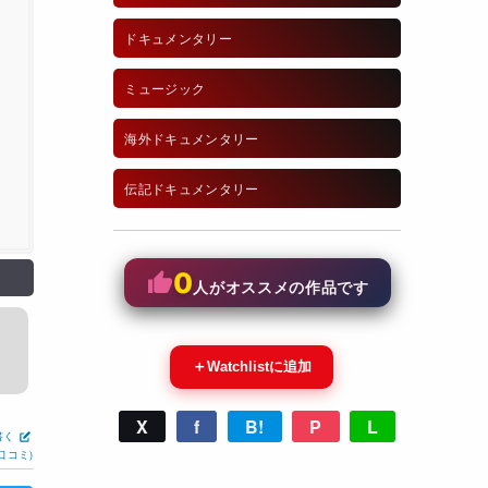
ドキュメンタリー
ミュージック
海外ドキュメンタリー
伝記ドキュメンタリー
0
人がオススメの作品です
＋
Watchlistに追加
X
f
B!
P
L
書く
口コミ)