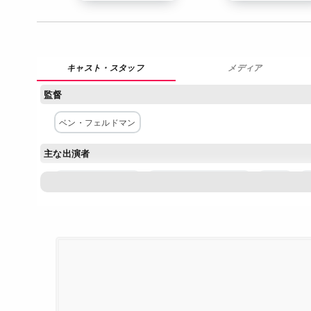
メディア
監督
ベン・フェルドマン
主な出演者
ヒレル・スロヴァク
アンソニー・キーディス
フリー
配給
Netflix