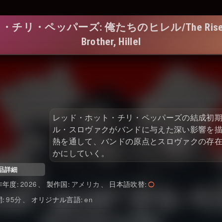
ーズ: 俺たちのヒレル/The Rise of the Red 
Brother, Hillel
レッド・ホット・チリ・ペッパーズの結成初
ル・スロヴァクがバンドに与えた深い影響を
熱を通して、バンドの原点とスロヴァクの存
かにしていく。
品詳細
作年度
2026
製作国
アメリカ
日本語吹替
間
95
オリジナル言語
en