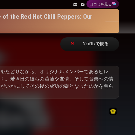
口コミを見る
アニメ
Netflix・VOD総合News
Hot Chili Peppers: Our
ドキュメンタリー
Watchlistへ
Netflixオリジナル作品
Netflix Video
リアリティ
…
日本語吹替対応作品
Netflix 吹替版作品
期をたどりながら、オリジナルメンバーであるヒレ
Netflix 高い評価の海外作品
その他の国のTV番組
描く。若き日の彼らの葛藤や友情、そして音楽への情
在がいかにしてその後の成功の礎となったのかを明ら
Netflixオリジナル作品
その他の国の映画
みんなの作品レビュー
Watchlist
過去の配信終了作品