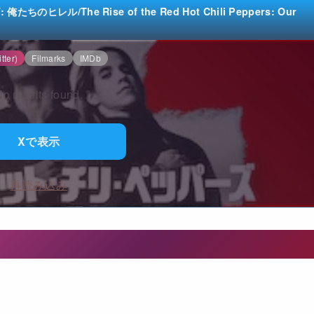
The Rise of the Red Hot Chili Peppers: Our
tter)
Filmarks
IMDb
o results found.
Xで表示
再読み込み