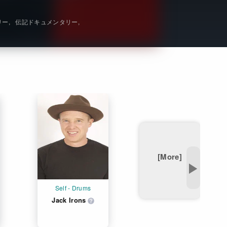
Get Freaxフォーラム
リー
伝記ドキュメンタリー
Netflixコース別料金プラン
お問い合わせ
閉じる
[More]
▶
Self - Drums
Jack Irons