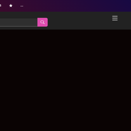
s
…
Home
Netflix新着作品
ジャンル別新着作品
配信予定スケジュール
オールジャンル
配信終了予定の作品
海外ドラマ・シリーズ
海外ドラマ・ラインナップ
海外映画
Netflix 人気ランキング
国内TV番組・ドラマ
Netflix 全作品ラインナップ
国内映画
Netflix配信作品カスタム検索
アジアTV番組・ドラマ
トレンド
アジア映画
VOD 総合作品情報