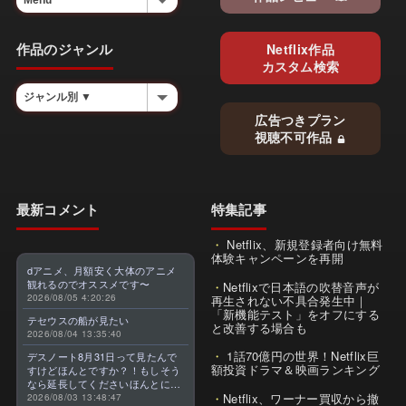
作品のジャンル
Netflix作品
カスタム検索
広告つきプラン
視聴不可作品
最新コメント
特集記事
Netflix、新規登録者向け無料
体験キャンペーンを再開
dアニメ、月額安く大体のアニメ
観れるのでオススメです〜
Netflixで日本語の吹替音声が
2026/08/05 4:20:26
再生されない不具合発生中｜
「新機能テスト」をオフにする
テセウスの船が見たい
と改善する場合も
2026/08/04 13:35:40
1話70億円の世界！Netflix巨
デスノート8月31日って見たんで
額投資ドラマ＆映画ランキング
すけどほんとですか？！もしそう
なら延長してくださいほんとに大
Netflix、ワーナー買収から撤
好きなんです😭
2026/08/03 13:48:47