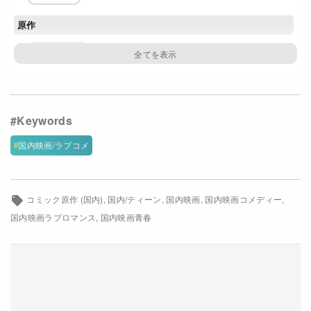
Netflixコース別料金プラン
原作
お問い合わせ
オザキアキラ
閉じる
脚本
根津理香
主な出演者
国内映画/ラブコメ
畑芽育
作間龍斗
那須雄登
織山尚大
内田煌音
前田旺志郎
中島瑠菜
中川翼
藤本洸大
河村花
コミック原作 (国内)
国内/ティーン
国内映画
国内映画コメディー
国内映画ラブロマンス
国内映画青春
牧野羽咲
川島明
笛木優子
配給
松竹