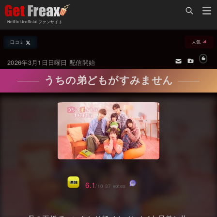
Home
Netflix Unofficial ファンサイト
Netflix新着作品
口コミ
人気
ジャンル別新着作品
配信予定スケジュール
2026年3月1日日曜日 配信開始
オールジャンル
配信終了予定の作品
うちの弟どもがすみません
海外ドラマ・シリーズ
海外ドラマ・ラインナップ
海外映画
Netflix 人気ランキング
国内TV番組・ドラマ
Netflix 全作品ラインナップ
国内映画
Netflix配信作品カスタム検索
アジアTV番組・ドラマ
トレンド
6.1
/10 37 votes
アジア映画
VOD 総合作品情報