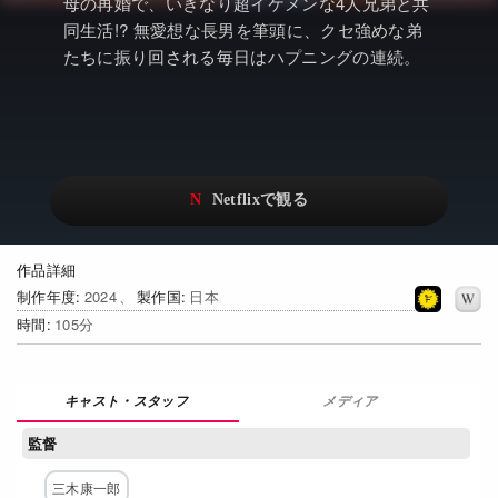
アニメ
Netflix・VOD総合News
母の再婚で、いきなり超イケメンな4人兄弟と共
同生活!? 無愛想な長男を筆頭に、クセ強めな弟
ドキュメンタリー
Watchlistへ
たちに振り回される毎日はハプニングの連続。
Netflixオリジナル作品
Netflix Video
リアリティ
…
日本語吹替対応作品
Netflix 吹替版作品
Netflix 高い評価の海外作品
その他の国のTV番組
作品詳細
Netflixオリジナル作品
その他の国の映画
制作年度
2024
製作国
日本
時間
105
みんなの作品レビュー
Watchlist
メディア
過去の配信終了作品
監督
Get Freaxフォーラム
三木康一郎