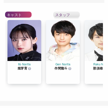
キャスト
スタッフ
Ito Narita
Gen Narita
Raku Nari
畑芽育
作間龍斗
那須雄登