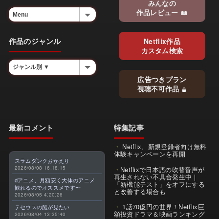
みんなの
作品レビュー
作品のジャンル
Netflix作品
カスタム検索
広告つきプラン
視聴不可作品
最新コメント
特集記事
Netflix、新規登録者向け無料
体験キャンペーンを再開
スラムダンクおかえり
2026/08/08 16:18:15
Netflixで日本語の吹替音声が
再生されない不具合発生中｜
dアニメ、月額安く大体のアニメ
「新機能テスト」をオフにする
観れるのでオススメです〜
と改善する場合も
2026/08/05 4:20:26
1話70億円の世界！Netflix巨
テセウスの船が見たい
額投資ドラマ＆映画ランキング
2026/08/04 13:35:40