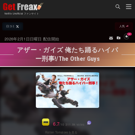
Home
Netflix Unofficial ファンサイト
Netflix新着作品
口コミ
人気
ジャンル別新着作品
配信予定スケジュール
0
2026年2月1日日曜日 配信開始
オールジャンル
配信終了予定の作品
アザー・ガイズ 俺たち踊るハイパ
海外ドラマ・シリーズ
海外ドラマ・ラインナップ
ー刑事!/The Other Guys
海外映画
Netflix 人気ランキング
国内TV番組・ドラマ
Netflix 全作品ラインナップ
国内映画
Netflix配信作品カスタム検索
アジアTV番組・ドラマ
トレンド
アジア映画
VOD 総合作品情報
6.7
/10 311.9k votes