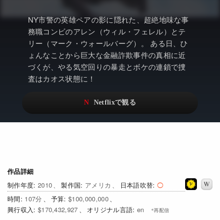
アニメ
Netflix・VOD総合News
NY市警の英雄ペアの影に隠れた、超絶地味な事
ドキュメンタリー
Watchlistへ
務職コンビのアレン（ウィル・フェレル）とテ
Netflixオリジナル作品
リー（マーク・ウォールバーグ）。 ある日、ひ
Netflix Video
ょんなことから巨大な金融詐欺事件の真相に近
リアリティ
…
づくが、やる気空回りの暴走とボケの連鎖で捜
査はカオス状態に！
日本語吹替対応作品
Netflix 吹替版作品
Netflix 高い評価の海外作品
その他の国のTV番組
Netflixオリジナル作品
その他の国の映画
みんなの作品レビュー
Watchlist
作品詳細
2010
アメリカ
日本語吹替
過去の配信終了作品
107
$100,000,000
$170,432,927
en
Get Freaxフォーラム