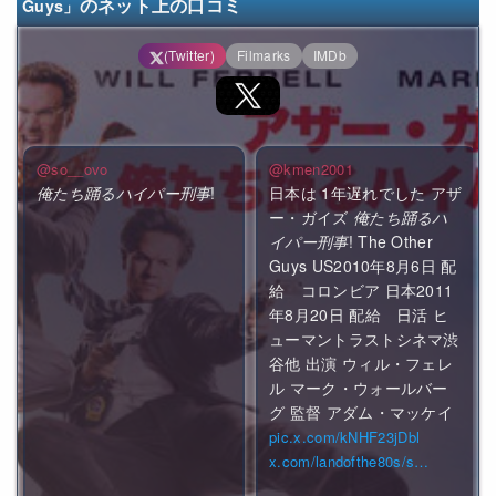
のネット上の口コミ
Guys」
(Twitter)
Filmarks
IMDb
@so__ovo
@kmen2001
俺たち踊るハイパー刑事
!
日本は 1年遅れでした アザ
ー・ガイズ
俺たち踊るハ
イパー刑事
! The Other
Guys US2010年8月6日 配
給 コロンビア 日本2011
年8月20日 配給 日活 ヒ
ューマントラストシネマ渋
谷他 出演 ウィル・フェレ
ル マーク・ウォールバー
グ 監督 アダム・マッケイ
pic.x.com/kNHF23jDbl
x.com/landofthe80s/s…