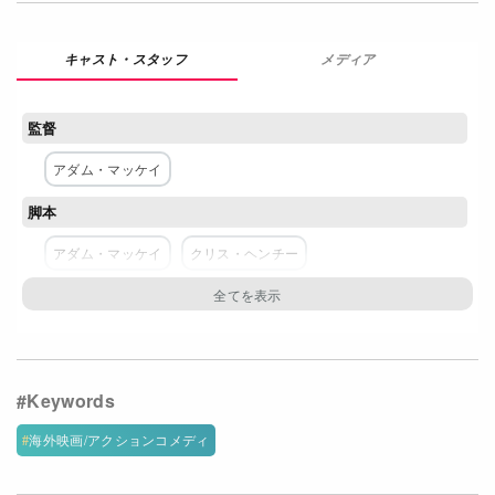
Netflixコース別料金プラン
メディア
お問い合わせ
閉じる
監督
アダム・マッケイ
脚本
アダム・マッケイ
クリス・ヘンチー
主な出演者
ウィル・フェレル
マーク・ウォールバーグ
エヴァ・メンデス
マイケル・キートン
スティーヴ・クーガン
レイ・スティーヴンソン
海外映画/アクションコメディ
サミュエル・L・ジャクソン
ドウェイン・ジョンソン
リンゼイ・スローン
ナタリー・ジー