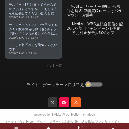
デスノート8月31日って見たんで
Netflix、ワーナー買収から撤
すけどほんとですか？！もしそう
退を発表 巨額買収レースはパラ
なら延長してくださいほんとに大
マウントが勝利
好きなんです😭
2026/08/03 13:48:47
Netflix、WBC全試合配信を記
デスノートってまじで今回消える
念した割引キャンペーンを開催
の！？数年前も8月31日に終了っ
— 初月料金が最大50%オフに
て書いてて今もあるけど今年はま
じのやつ！？よくわからん！！で
2026/08/03 10:52:41
きればなくならないでほしい！平
アメリカ版「みんな元気」みたい
成アニメを振り返らせてくれっ
です
っ！！！！！！！
2026/08/03 1:23:14
コメント一覧
ライト・ダークテーマ切り替え:
powered by
TMDb
,
IMDb
,
Rotten Tomatoes
※当サイトGet Freax (ゲット・フリークス)はNetflixのUnofficial ファンサイトです。
2023 Get Freax | ゲット・フリークス - Netflix新着作品・配信予定等総合情報