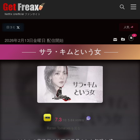
Home
Netflix Unofficial ファンサイト
Netflix新着作品
口コミ
人気
ジャンル別新着作品
配信予定スケジュール
2
2026年2月13日金曜日 配信開始
オールジャンル
配信終了予定の作品
サラ・キムという女
海外ドラマ・シリーズ
海外ドラマ・ラインナップ
海外映画
Netflix 人気ランキング
国内TV番組・ドラマ
Netflix 全作品ラインナップ
国内映画
Netflix配信作品カスタム検索
アジアTV番組・ドラマ
トレンド
7.3
/10 5.6k votes
アジア映画
VOD 総合作品情報