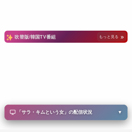
吹替版/韓国TV番組
もっと見る
「
サラ・キムという女
」の配信状況
▼