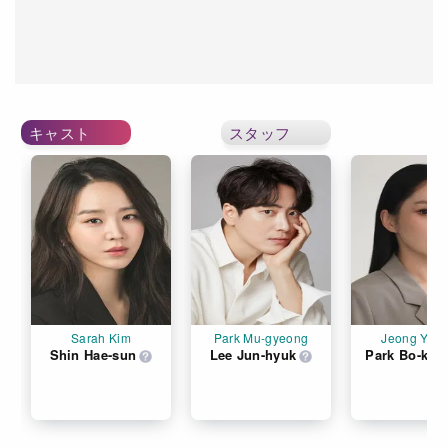
キャスト
スタッフ
Sarah Kim
Park Mu-gyeong
Jeong Yeo-
Shin Hae-sun
Lee Jun-hyuk
Park Bo-kyu