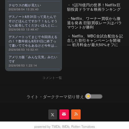
1話70億円の世界！Netflix巨
テセウスの船が見たい
額投資ドラマ＆映画ランキング
2026/08/04 13:35:40
デスノート8月31日って見たんで
Netflix、ワーナー買収から撤
すけどほんとですか？！もしそう
退を発表 巨額買収レースはパラ
なら延長してくださいほんとに大
マウントが勝利
好きなんです😭
2026/08/03 13:48:47
Netflix、WBC全試合配信を記
デスノートってまじで今回消える
念した割引キャンペーンを開催
の！？数年前も8月31日に終了っ
— 初月料金が最大50%オフに
て書いてて今もあるけど今年はま
じのやつ！？よくわからん！！で
2026/08/03 10:52:41
きればなくならないでほしい！平
アメリカ版「みんな元気」みたい
成アニメを振り返らせてくれっ
です
っ！！！！！！！
2026/08/03 1:23:14
コメント一覧
ライト・ダークテーマ切り替え:
powered by
TMDb
,
IMDb
,
Rotten Tomatoes