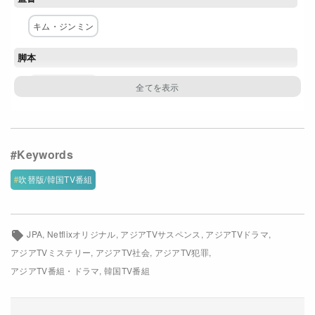
Netflixコース別料金プラン
キム・ジンミン
お問い合わせ
脚本
閉じる
チュ・ソンヨン
主な出演者
シン・ヘソン
イ・ジュニョク
ネットワーク
吹替版/韓国TV番組
Netflix
JPA
Netflixオリジナル
アジアTVサスペンス
アジアTVドラマ
アジアTVミステリー
アジアTV社会
アジアTV犯罪
アジアTV番組・ドラマ
韓国TV番組