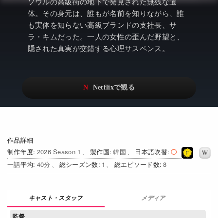
アニメ
Netflix・VOD総合News
ソウルの高級街の地下で発見された無残な遺
体。その身元は、誰もが名前を知りながら、誰
ドキュメンタリー
Watchlistへ
も実体を知らない高級ブランドの支社長、サ
ラ・キムだった。一人の女性の歪んだ野望と、
Netflixオリジナル作品
Netflix Video
隠された真実が交錯する心理サスペンス。
リアリティ
…
日本語吹替対応作品
Netflix 吹替版作品
Netflix 高い評価の海外作品
その他の国のTV番組
Netflixオリジナル作品
その他の国の映画
作品詳細
みんなの作品レビュー
制作年度
2026 Season 1
製作国
韓国
日本語吹替
一話平均
40
総シーズン数
1
総エピソード数
8
Watchlist
過去の配信終了作品
メディア
Get Freaxフォーラム
監督