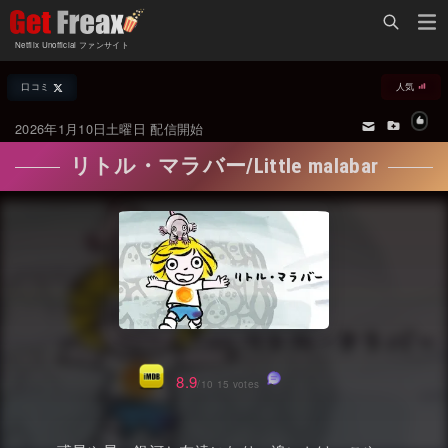
Home
Netflix Unofficial ファンサイト
Netflix新着作品
口コミ
人気
ジャンル別新着作品
配信予定スケジュール
2026年1月10日土曜日 配信開始
オールジャンル
配信終了予定の作品
リトル・マラバー/Little malabar
海外ドラマ・シリーズ
海外ドラマ・ラインナップ
海外映画
Netflix 人気ランキング
国内TV番組・ドラマ
Netflix 全作品ラインナップ
国内映画
Netflix配信作品カスタム検索
アジアTV番組・ドラマ
トレンド
8.9
/10 15 votes
アジア映画
VOD 総合作品情報