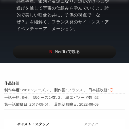
アニメ
Netflix・VOD総合News
惑星や星、銀河と友達になり、追いかけっこや
遊びを通して宇宙の仕組みを学んでいくよ。詩
ドキュメンタリー
Watchlistへ
的で美しい映像と共に、子供の視点で「な
ぜ？」を紐解く、フランス発のサイエンス・ア
Netflixオリジナル作品
Netflix Video
ドベンチャーアニメーション。
リアリティ
…
日本語吹替対応作品
Netflix 吹替版作品
Netflix 高い評価の海外作品
その他の国のTV番組
Netflixオリジナル作品
その他の国の映画
作品詳細
みんなの作品レビュー
制作年度
2018 2シーズン
製作国
フランス
日本語吹替
一話平均
8
総シーズン数
2
総エピソード数
52
Watchlist
第一話放映日
2017-09-01
最新話放映日
2022-06-09
過去の配信終了作品
Get Freaxフォーラム
メディア