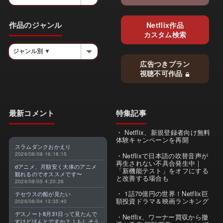
作品のジャンル
Netflix作品
カスタム検索
広告つきプラン
視聴不可作品
最新コメント
特集記事
Netflix、新規登録者向け無料
体験キャンペーンを再開
スラムダンクおかえり
2026/08/08 16:18:15
Netflixで日本語の吹替音声が
再生されない不具合発生中｜
dアニメ、月額安く大体のアニメ
「新機能テスト」をオフにする
観れるのでオススメです〜
と改善する場合も
2026/08/05 4:20:26
1話70億円の世界！Netflix巨
テセウスの船が見たい
額投資ドラマ＆映画ランキング
2026/08/04 13:35:40
デスノート8月31日って見たんで
Netflix、ワーナー買収から撤
すけどほんとですか？！もしそう