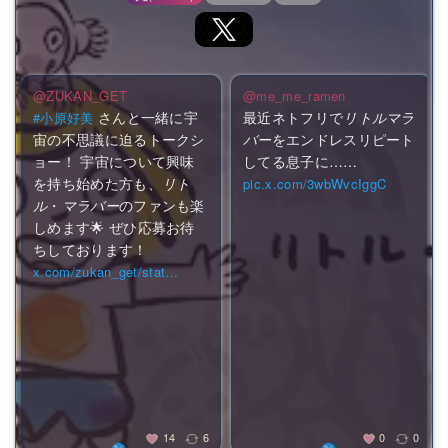
@ZUKAN_GET
@me_me_ramen
さんと一緒に宇
最近ネトフリで
リトルマラ
#
小原好美
宙の不思議に迫るトークシ
バー
をエンドレスリピート
ョー！ 宇宙について興味
してる息子に……
を持ち始めた方も、
リト
pic.x.com/3wbWvcIggC
ル
・
マラバー
のファンも楽
しめます🌟 ぜひ応募お待
ちしております！
x.com/zukan_get/stat…
14
6
0
0