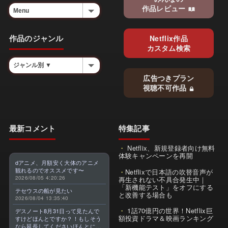
作品レビュー
作品のジャンル
Netflix作品
カスタム検索
広告つきプラン
視聴不可作品
最新コメント
特集記事
Netflix、新規登録者向け無料
体験キャンペーンを再開
dアニメ、月額安く大体のアニメ
観れるのでオススメです〜
Netflixで日本語の吹替音声が
2026/08/05 4:20:26
再生されない不具合発生中｜
「新機能テスト」をオフにする
テセウスの船が見たい
と改善する場合も
2026/08/04 13:35:40
1話70億円の世界！Netflix巨
デスノート8月31日って見たんで
額投資ドラマ＆映画ランキング
すけどほんとですか？！もしそう
なら延長してくださいほんとに大