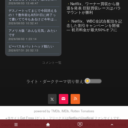
Netflix、ワーナー買収から撤
好きなんです😭
2026/08/03 13:48:47
退を発表 巨額買収レースはパラ
デスノートってまじで今回消える
マウントが勝利
の！？数年前も8月31日に終了っ
て書いてて今もあるけど今年はま
Netflix、WBC全試合配信を記
じのやつ！？よくわからん！！で
2026/08/03 10:52:41
念した割引キャンペーンを開催
きればなくならないでほしい！平
— 初月料金が最大50%オフに
アメリカ版「みんな元気」みたい
成アニメを振り返らせてくれっ
です
っ！！！！！！！
2026/08/03 1:23:14
ビーバス＆バットヘッド観たい
2026/07/31 20:52:13
コメント一覧
ライト・ダークテーマ切り替え:
powered by
TMDb
,
IMDb
,
Rotten Tomatoes
※当サイトGet Freax (ゲット・フリークス)はNetflixのUnofficial ファンサイトです。
2023 Get Freax | ゲット・フリークス - Netflix新着作品・配信予定等総合情報