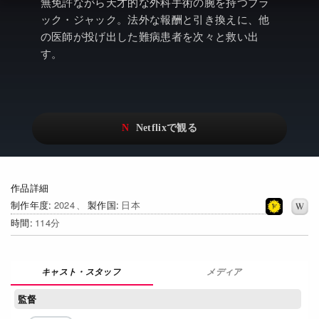
アニメ
Netflix・VOD総合News
無免許ながら天才的な外科手術の腕を持つブラ
ック・ジャック。法外な報酬と引き換えに、他
ドキュメンタリー
Watchlistへ
の医師が投げ出した難病患者を次々と救い出
す。
Netflixオリジナル作品
Netflix Video
リアリティ
…
日本語吹替対応作品
Netflix 吹替版作品
Netflix 高い評価の海外作品
その他の国のTV番組
Netflixオリジナル作品
その他の国の映画
作品詳細
制作年度
2024
製作国
日本
みんなの作品レビュー
時間
114
Watchlist
メディア
過去の配信終了作品
監督
Get Freaxフォーラム