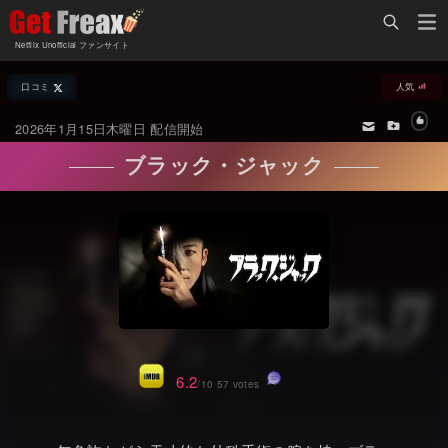
Home
Netflix Unofficial ファンサイト
Netflix新着作品
口コミ
人気
ジャンル別新着作品
配信予定スケジュール
2026年1月15日木曜日 配信開始
オールジャンル
配信終了予定の作品
ブラック・ジャック
海外ドラマ・シリーズ
海外ドラマ・ラインナップ
海外映画
Netflix 人気ランキング
国内TV番組・ドラマ
Netflix 全作品ラインナップ
国内映画
Netflix配信作品カスタム検索
アジアTV番組・ドラマ
トレンド
6.2
/10 57 votes
アジア映画
VOD 総合作品情報