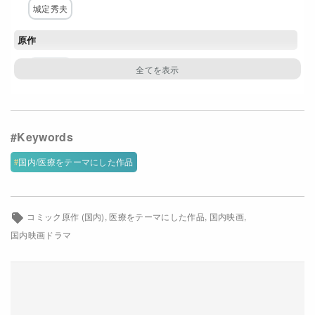
城定秀夫
Netflixコース別料金プラン
原作
お問い合わせ
手塚治虫
閉じる
脚本
森下佳子
主な出演者
国内/医療をテーマにした作品
高橋一生
石橋静河
井之脇海
永尾柚乃
山中崇
山内圭哉
味方良介
早乙女太一
千葉哲也
コミック原作 (国内)
医療をテーマにした作品
国内映画
国内映画ドラマ
玉置孝匡
配給
テレビ朝日