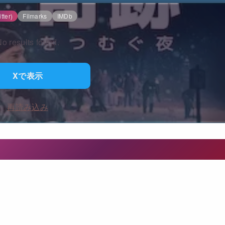
tter)
Filmarks
IMDb
o results found.
Xで表示
再読み込み