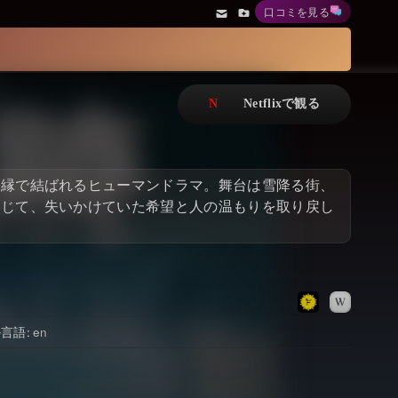
口コミを見る
アニメ
Netflix・VOD総合News
ドキュメンタリー
Watchlistへ
Netflixオリジナル作品
Netflix Video
リアリティ
…
な縁で結ばれるヒューマンドラマ。舞台は雪降る街、
日本語吹替対応作品
Netflix 吹替版作品
通じて、失いかけていた希望と人の温もりを取り戻し
Netflix 高い評価の海外作品
その他の国のTV番組
Netflixオリジナル作品
その他の国の映画
みんなの作品レビュー
ル言語
en
Watchlist
過去の配信終了作品