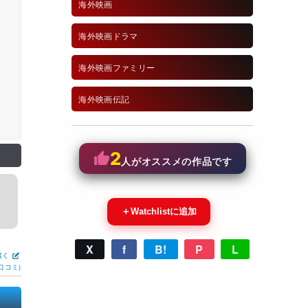
海外映画
海外映画ドラマ
海外映画ファミリー
海外映画伝記
2
人がオススメの作品です
＋
Watchlistに追加
X
f
B!
P
L
書く
口コミ)