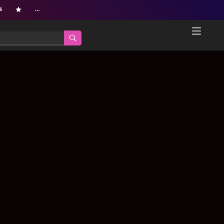
s
…
Home
Netflix新着作品
ジャンル別新着作品
配信予定スケジュール
オールジャンル
配信終了予定の作品
海外ドラマ・シリーズ
海外ドラマ・ラインナップ
海外映画
Netflix 人気ランキング
国内TV番組・ドラマ
Netflix 全作品ラインナップ
国内映画
Netflix配信作品カスタム検索
アジアTV番組・ドラマ
トレンド
アジア映画
VOD 総合作品情報