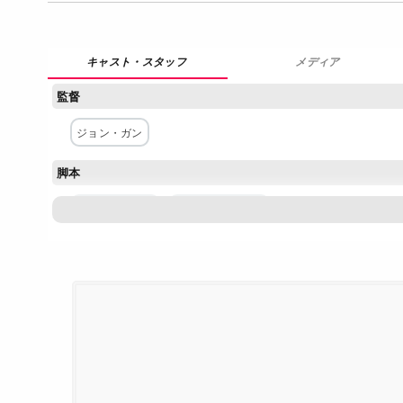
メディア
監督
ジョン・ガン
脚本
メグ・ティリー
ケリー・フレモン
主な出演者
ヒラリー・スワンク
アラン・リッチソン
ナンシー・トラ
配給
ライオンズゲート