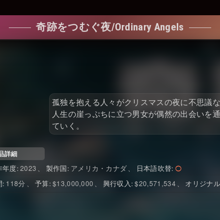
奇跡をつむぐ夜/Ordinary Angels
孤独を抱える人々がクリスマスの夜に不思議
人生の崖っぷちに立つ男女が偶然の出会いを
ていく。
品詳細
作年度
2023
製作国
アメリカ・カナダ
日本語吹替
間
118
予算
$13,000,000
興行収入
$20,571,534
オリジナ