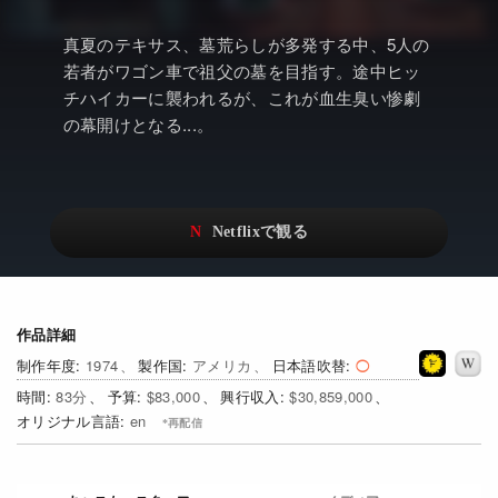
アニメ
Netflix・VOD総合News
真夏のテキサス、墓荒らしが多発する中、5人の
ドキュメンタリー
Watchlistへ
若者がワゴン車で祖父の墓を目指す。途中ヒッ
Netflixオリジナル作品
チハイカーに襲われるが、これが血生臭い惨劇
Netflix Video
の幕開けとなる...。
リアリティ
…
日本語吹替対応作品
Netflix 吹替版作品
Netflix 高い評価の海外作品
その他の国のTV番組
Netflixオリジナル作品
その他の国の映画
作品詳細
みんなの作品レビュー
1974
アメリカ
日本語吹替
Watchlist
83
$83,000
$30,859,000
en
過去の配信終了作品
Get Freaxフォーラム