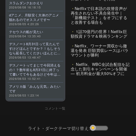
スラムダンクおかえり
2026/08/08 16:18:15
Netflixで日本語の吹替音声が
再生されない不具合発生中｜
dアニメ、月額安く大体のアニメ
「新機能テスト」をオフにする
観れるのでオススメです〜
と改善する場合も
2026/08/05 4:20:26
1話70億円の世界！Netflix巨
テセウスの船が見たい
額投資ドラマ＆映画ランキング
2026/08/04 13:35:40
デスノート8月31日って見たんで
Netflix、ワーナー買収から撤
すけどほんとですか？！もしそう
退を発表 巨額買収レースはパラ
なら延長してくださいほんとに大
マウントが勝利
好きなんです😭
2026/08/03 13:48:47
Netflix、WBC全試合配信を記
デスノートってまじで今回消える
念した割引キャンペーンを開催
の！？数年前も8月31日に終了っ
— 初月料金が最大50%オフに
て書いてて今もあるけど今年はま
じのやつ！？よくわからん！！で
2026/08/03 10:52:41
きればなくならないでほしい！平
アメリカ版「みんな元気」みたい
成アニメを振り返らせてくれっ
です
っ！！！！！！！
2026/08/03 1:23:14
コメント一覧
ライト・ダークテーマ切り替え: