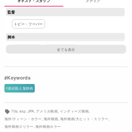
メディア
Netflixコース別料金プラン
監督
お問い合わせ
トビー・フーパー
閉じる
脚本
キム・ヘンケル
トビー・フーパー
主な出演者
マリリン・バーンズ
アレン・ダンジガー
ポール・A・パーテイン
ウィリアム・ヴェイル
連続殺人鬼映画
テリー・マクミン
エドウィン・ニール
ジム・シードウ
ガンナー・ハンセン
ジョン・デュガン
70s
exp
JPA
アメリカ映画
インディーズ映画
ジョン・ヘンリー・フォーク
海外/ティーン・ホラー
海外映画
海外映画/大ヒット・スリラー
海外映画スリラー
海外映画ホラー
配給