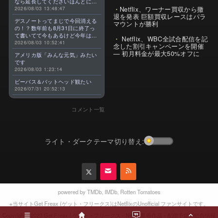
なら延長してくださいほんとに大
Netflix、ワーナー買収から撤
好きなんです😭
2026/08/03 13:48:47
退を発表 巨額買収レースはパラ
デスノートってまじで今回消える
マウントが勝利
の！？数年前も8月31日に終了っ
て書いてて今もあるけど今年はま
Netflix、WBC全試合配信を記
じのやつ！？よくわからん！！で
2026/08/03 10:52:41
念した割引キャンペーンを開催
きればなくならないでほしい！平
— 初月料金が最大50%オフに
アメリカ版「みんな元気」みたい
成アニメを振り返らせてくれっ
です
っ！！！！！！！
2026/08/03 1:23:14
ビーバス＆バットヘッド観たい
2026/07/31 20:52:13
コメント一覧
ライト・ダークテーマ切り替え:
powered by
TMDb
,
IMDb
,
Rotten Tomatoes
※当サイトGet Freax (ゲット・フリークス)はNetflixのUnofficial ファンサイトです。
2023 Get Freax | ゲット・フリークス - Netflix新着作品・配信予定等総合情報