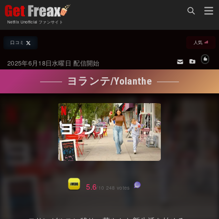
Home
Netflix Unofficial ファンサイト
Netflix新着作品
口コミ
人気
ジャンル別新着作品
配信予定スケジュール
2025年6月18日水曜日 配信開始
オールジャンル
配信終了予定の作品
ヨランテ/Yolanthe
海外ドラマ・シリーズ
海外ドラマ・ラインナップ
海外映画
Netflix 人気ランキング
国内TV番組・ドラマ
Netflix 全作品ラインナップ
国内映画
Netflix配信作品カスタム検索
アジアTV番組・ドラマ
トレンド
5.6
/10 248 votes
アジア映画
VOD 総合作品情報