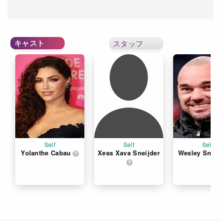
キャスト
スタッフ
Self
Self
Self
Yolanthe Cabau
Xess Xava Sneijder
Wesley Sneij