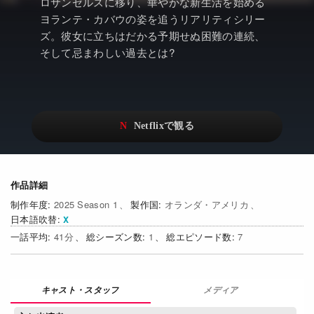
アニメ
Netflix・VOD総合News
ロサンゼルスに移り、華やかな新生活を始める
ヨランテ・カバウの姿を追うリアリティシリー
ドキュメンタリー
Watchlistへ
ズ。彼女に立ちはだかる予期せぬ困難の連続、
そして忌まわしい過去とは?
Netflixオリジナル作品
Netflix Video
リアリティ
…
日本語吹替対応作品
Netflix 吹替版作品
Netflix 高い評価の海外作品
その他の国のTV番組
Netflixオリジナル作品
その他の国の映画
作品詳細
2025 Season 1
オランダ・アメリカ
みんなの作品レビュー
日本語吹替
41
1
7
Watchlist
過去の配信終了作品
メディア
Get Freaxフォーラム