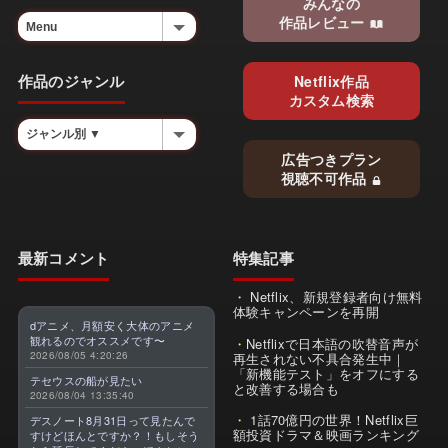
みんなの
作品レビュー
作品のジャンル
Netflix作品
カスタム検索
広告つきプラン
視聴不可作品
最新コメント
特集記事
Netflix、新規登録者向け無料
体験キャンペーンを再開
dアニメ、月額安く大体のアニメ
観れるのでオススメです〜
Netflixで日本語の吹替音声が
2026/08/05 4:20:26
再生されない不具合発生中｜
「新機能テスト」をオフにする
テセウスの船が見たい
と改善する場合も
2026/08/04 13:35:40
1話70億円の世界！Netflix巨
デスノート8月31日って見たんで
額投資ドラマ＆映画ランキング
すけどほんとですか？！もしそう