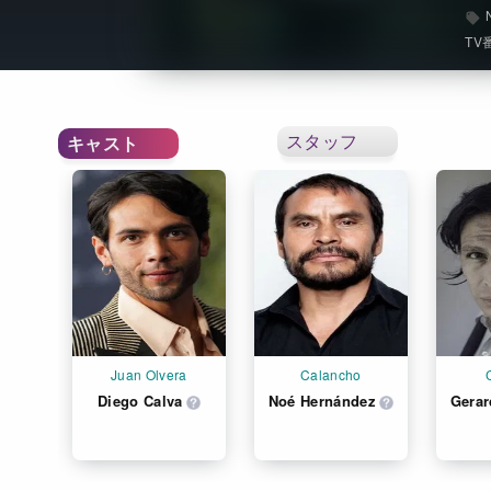
TV
スタッフ
キャスト
Juan Olvera
Calancho
Diego Calva
Noé Hernández
Gerar