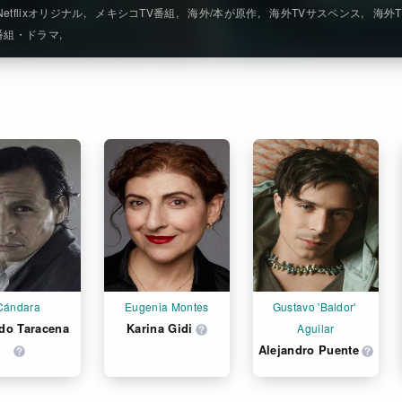
Netflixオリジナル
メキシコTV番組
海外/本が原作
海外TVサスペンス
海外
番組・ドラマ
Cándara
Eugenia Montes
Gustavo 'Baldor' 
do Taracena
Karina Gidi
Aguilar
Alejandro Puente