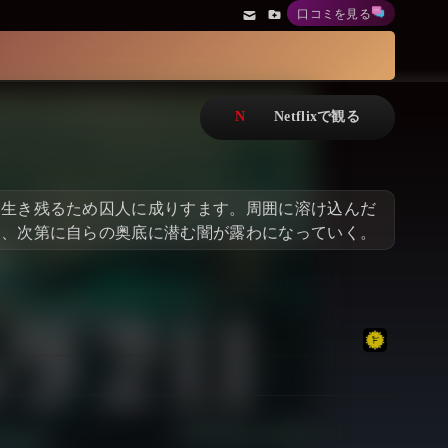
口コミを見る
アニメ
Netflix・VOD総合News
ドキュメンタリー
Watchlistへ
Netflixオリジナル作品
Netflix Video
リアリティ
…
、生き残るため囚人に成りすます。周囲に溶け込んだ
日本語吹替対応作品
Netflix 吹替版作品
て、次第に自らの奥底に潜む闇が露わになっていく。
Netflix 高い評価の海外作品
その他の国のTV番組
Netflixオリジナル作品
その他の国の映画
みんなの作品レビュー
Watchlist
過去の配信終了作品