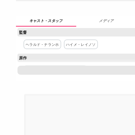
メディア
監督
ヘラルド・ナランホ
ハイメ・レイノソ
原作
フランシスコ・ペレス・ガンドゥル
主な出演者
ディエゴ・カルバ・エルナンデス
ノエ・エルナンデス
ヘ
ウルスラ・プルネダ
ロベルト・ドゥアルテ
カリーナ・ヒ
ネットワーク
Netflix