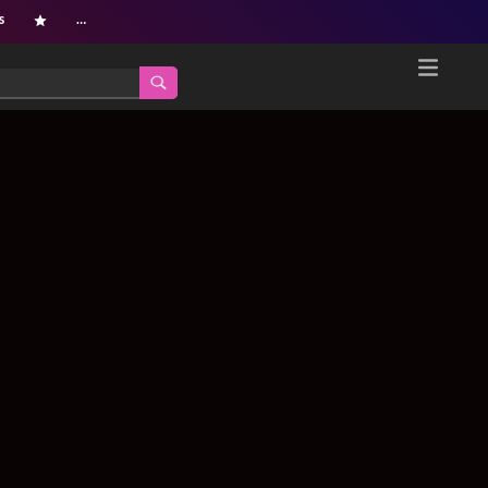
s
…
Home
Netflix新着作品
ジャンル別新着作品
配信予定スケジュール
オールジャンル
配信終了予定の作品
海外ドラマ・シリーズ
海外ドラマ・ラインナップ
海外映画
Netflix 人気ランキング
国内TV番組・ドラマ
Netflix 全作品ラインナップ
国内映画
Netflix配信作品カスタム検索
アジアTV番組・ドラマ
トレンド
アジア映画
VOD 総合作品情報