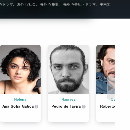
TVドラマ
海外TV社会
海外TV犯罪
海外TV番組・ドラマ
中南米
Get Freaxフォーラム
Netflixコース別料金プラン
お問い合わせ
閉じる
▶
Helena
Ramírez
Carajo
Ana Sofía Gatica
Pedro de Tavira
Roberto Duarte