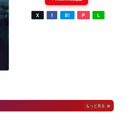
X
f
B!
P
L
もっと見る