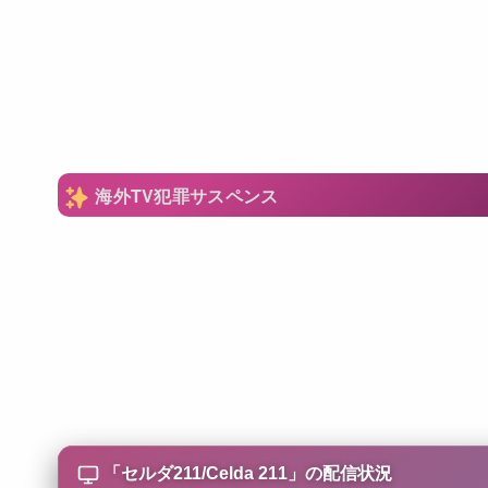
海外TV犯罪サスペンス
「
セルダ211/Celda 211
」の配信状況