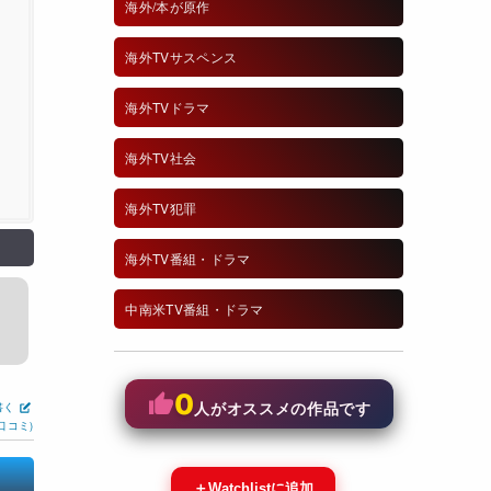
海外/本が原作
海外TVサスペンス
海外TVドラマ
海外TV社会
海外TV犯罪
海外TV番組・ドラマ
中南米TV番組・ドラマ
0
書く
人がオススメの作品です
口コミ)
＋
Watchlistに追加