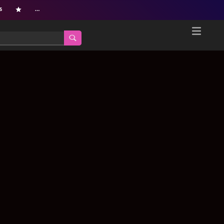
s
…
Home
Netflix新着作品
ジャンル別新着作品
配信予定スケジュール
オールジャンル
配信終了予定の作品
海外ドラマ・シリーズ
海外ドラマ・ラインナップ
海外映画
Netflix 人気ランキング
国内TV番組・ドラマ
Netflix 全作品ラインナップ
国内映画
Netflix配信作品カスタム検索
アジアTV番組・ドラマ
トレンド
アジア映画
VOD 総合作品情報