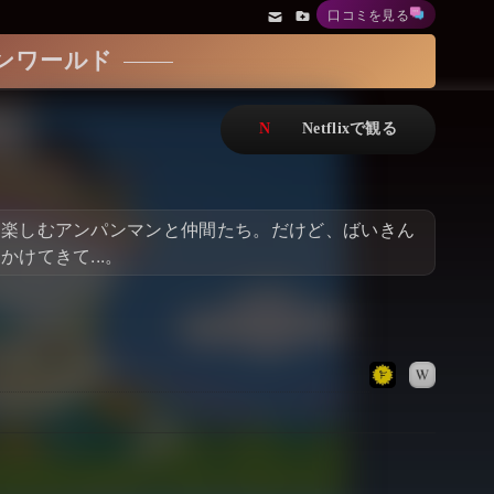
口コミを見る
アニメ
Netflix・VOD総合News
マンワールド
ドキュメンタリー
Watchlistへ
Netflixオリジナル作品
Netflix Video
リアリティ
…
を楽しむアンパンマンと仲間たち。だけど、ばいきん
日本語吹替対応作品
Netflix 吹替版作品
けてきて...。
Netflix 高い評価の海外作品
その他の国のTV番組
Netflixオリジナル作品
その他の国の映画
みんなの作品レビュー
Watchlist
過去の配信終了作品