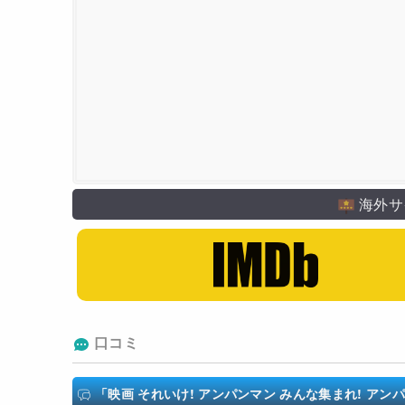
海外サ
口コミ
「映画 それいけ! アンパンマン みんな集まれ! ア