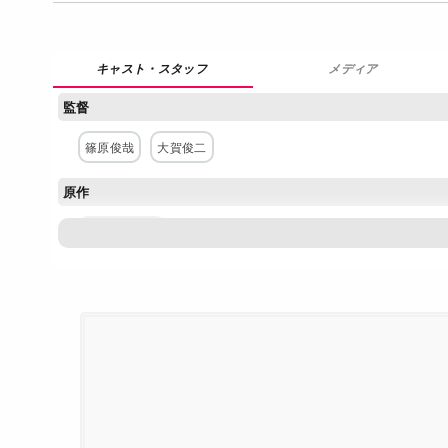
メディア
監督
篠原俊哉
大賀俊二
原作
やなせたかし
構成・脚本
中村修
日吉恵
主な出演者
戸田恵子
増岡弘
佐久間レイ
山寺宏一
かないみか