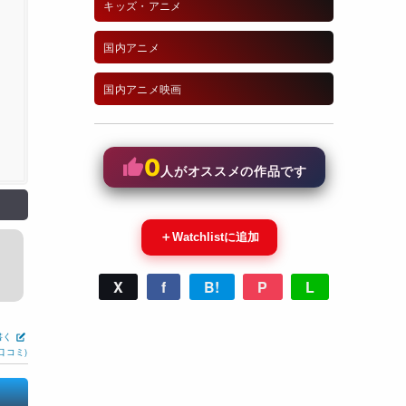
キッズ・アニメ
国内アニメ
国内アニメ映画
0
人がオススメの作品です
＋
Watchlistに追加
X
f
B!
P
L
書く
口コミ)