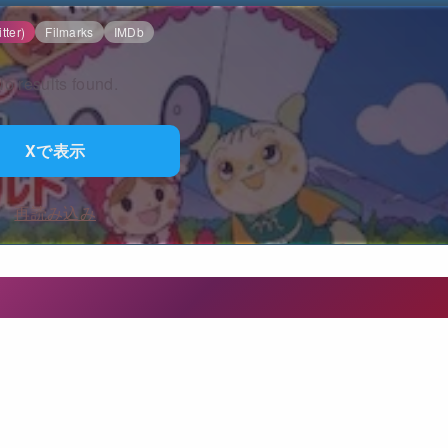
tter)
Filmarks
IMDb
o results found.
Xで表示
再読み込み