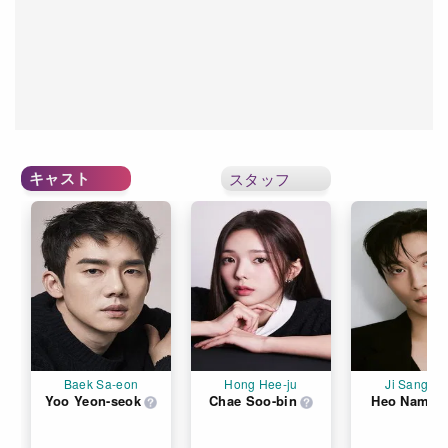
キャスト
スタッフ
Baek Sa-eon
Hong Hee-ju
Ji Sang-w
Yoo Yeon-seok
Chae Soo-bin
Heo Nam-ju