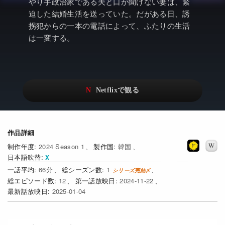
アニメ
Netflix・VOD総合News
やり手政治家である夫と口が聞けない妻は、緊
迫した結婚生活を送っていた。だがある日、誘
ドキュメンタリー
Watchlistへ
拐犯からの一本の電話によって、ふたりの生活
は一変する。
Netflixオリジナル作品
Netflix Video
リアリティ
…
日本語吹替対応作品
Netflix 吹替版作品
Netflix 高い評価の海外作品
その他の国のTV番組
Netflixオリジナル作品
その他の国の映画
作品詳細
2024 Season 1
韓国
みんなの作品レビュー
日本語吹替
66
1
Watchlist
12
2024-11-22
2025-01-04
過去の配信終了作品
Get Freaxフォーラム