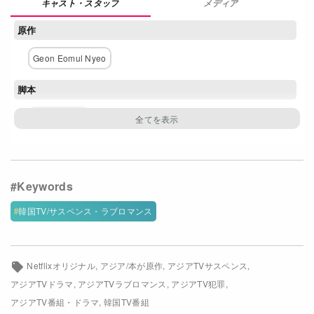
メディア
Netflixコース別料金プラン
原作
お問い合わせ
Geon Eomul Nyeo
閉じる
脚本
キム・ジウン
主な出演者
ユ・ヨンソク
チェ・スビン
ホ・ナムジュン
チャン・ギュリ
韓国TV/サスペンス・ラブロマンス
ネットワーク
MBC (韓国)
Netflix
Netflixオリジナル
アジア/本が原作
アジアTVサスペンス
アジアTVドラマ
アジアTVラブロマンス
アジアTV犯罪
アジアTV番組・ドラマ
韓国TV番組