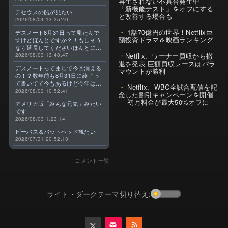
再生されない不具合発生中｜
「新機能テスト」をオフにする
テセウスの船が見たい
と改善する場合も
2026/08/04 13:35:40
1話70億円の世界！Netflix巨
デスノート8月31日って見たんで
額投資ドラマ＆映画ランキング
すけどほんとですか？！もしそう
なら延長してくださいほんとに大
Netflix、ワーナー買収から撤
好きなんです😭
2026/08/03 13:48:47
退を発表 巨額買収レースはパラ
デスノートってまじで今回消える
マウントが勝利
の！？数年前も8月31日に終了っ
て書いてて今もあるけど今年はま
Netflix、WBC全試合配信を記
じのやつ！？よくわからん！！で
2026/08/03 10:52:41
念した割引キャンペーンを開催
きればなくならないでほしい！平
— 初月料金が最大50%オフに
アメリカ版「みんな元気」みたい
成アニメを振り返らせてくれっ
です
っ！！！！！！！
2026/08/03 1:23:14
ビーバス＆バットヘッド観たい
2026/07/31 20:52:13
コメント一覧
ライト・ダークテーマ切り替え: