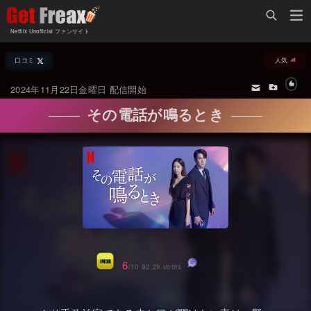
Home
Netflix Unofficial ファンサイト
Netflix新着作品
口コミ
人気
ジャンル別新着作品
配信予定スケジュール
2024年11月22日金曜日 配信開始
オールジャンル
配信終了予定の作品
その電話が鳴るとき
海外ドラマ・シリーズ
海外ドラマ・ラインナップ
海外映画
Netflix 人気ランキング
国内TV番組・ドラマ
Netflix 全作品ラインナップ
国内映画
Netflix配信作品カスタム検索
アジアTV番組・ドラマ
トレンド
6
/10 92.2k votes
アジア映画
VOD 総合作品情報