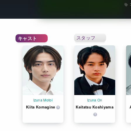
スタッフ
キャスト
Izuna Motoi
Izuna On
Kiita Komagine
Keitatsu Koshiyama