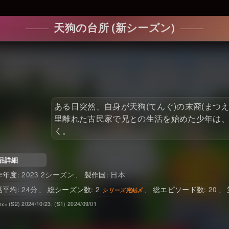
天狗の台所 (新シーズン)
ある日突然、自身が天狗(てんぐ)の末裔(まつ
里離れた古民家で兄との生活を始めた少年は
く。
品詳細
2023 2シーズン
日本
24
2
20
(S2) 2024/10/23, (S1) 2024/09/01