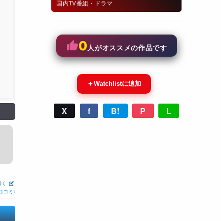
国内TV番組・ドラマ
0
人がオススメの作品です
＋
Watchlistに追加
X
f
B!
P
L
書く
口コミ)