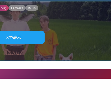
tter)
Filmarks
IMDb
o results found.
Xで表示
再読み込み