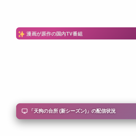
漫画が原作の国内TV番組
「
天狗の台所 (新シーズン)
」の配信状況