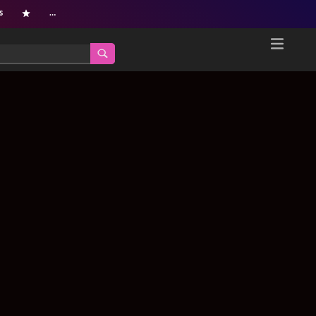
s
…
Home
Netflix新着作品
ジャンル別新着作品
配信予定スケジュール
オールジャンル
配信終了予定の作品
海外ドラマ・シリーズ
海外ドラマ・ラインナップ
海外映画
Netflix 人気ランキング
国内TV番組・ドラマ
Netflix 全作品ラインナップ
国内映画
Netflix配信作品カスタム検索
アジアTV番組・ドラマ
トレンド
アジア映画
VOD 総合作品情報