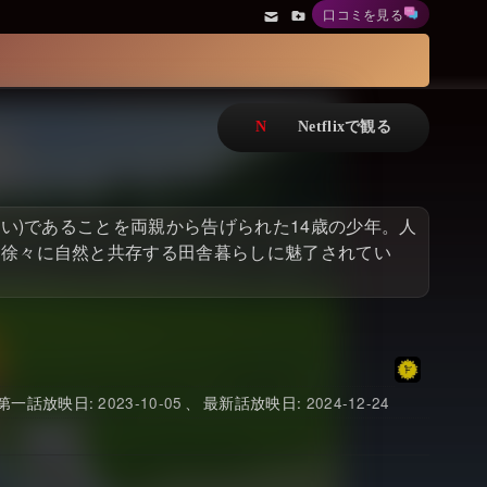
口コミを見る
アニメ
Netflix・VOD総合News
ドキュメンタリー
Watchlistへ
Netflixオリジナル作品
Netflix Video
リアリティ
…
えい)であることを両親から告げられた14歳の少年。人
日本語吹替対応作品
Netflix 吹替版作品
、徐々に自然と共存する田舎暮らしに魅了されてい
Netflix 高い評価の海外作品
その他の国のTV番組
Netflixオリジナル作品
その他の国の映画
みんなの作品レビュー
2023-10-05
2024-12-24
Watchlist
過去の配信終了作品