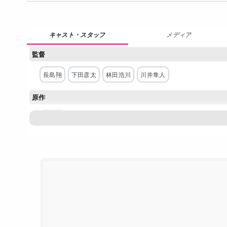
メディア
監督
⻑島翔
下田彦太
林田浩川
川井隼人
原作
田中相
脚本
岨手由貴子
山田能龍
天野千尋
熊本浩武
ナラミハル
主な出演者
駒木根葵汰
塩野瑛久
越山敬達
白鳥晴都
市村優汰
ネットワーク