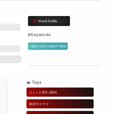
漫画が原作の国内TV番組
Tags
コミック原作 (国内)
造
国内TVドラマ