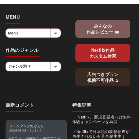
MENU
みんなの
作品レビュー
作品のジャンル
Netflix作品
カスタム検索
広告つきプラン
視聴不可作品
最新コメント
特集記事
Netflix、新規登録者向け無料
体験キャンペーンを再開
スラムダンクおかえり
2026/08/08 16:18:15
Netflixで日本語の吹替音声が
再生されない不具合発生中｜
dアニメ、月額安く大体のアニメ