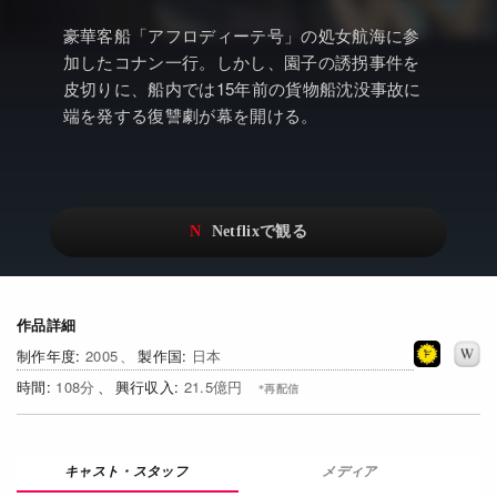
アニメ
Netflix・VOD総合News
豪華客船「アフロディーテ号」の処女航海に参
ドキュメンタリー
Watchlistへ
加したコナン一行。しかし、園子の誘拐事件を
皮切りに、船内では15年前の貨物船沈没事故に
Netflixオリジナル作品
Netflix Video
端を発する復讐劇が幕を開ける。
リアリティ
…
日本語吹替対応作品
Netflix 吹替版作品
Netflix 高い評価の海外作品
その他の国のTV番組
Netflixオリジナル作品
その他の国の映画
作品詳細
みんなの作品レビュー
2005
日本
Watchlist
108
21.5億円
過去の配信終了作品
メディア
Get Freaxフォーラム