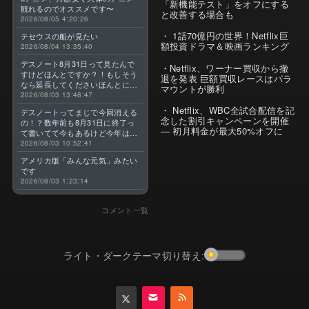
「新機能テスト」をオフにする
観れるのでオススメです〜
と改善する場合も
2026/08/05 4:20:26
1話70億円の世界！Netflix巨
テセウスの船が見たい
額投資ドラマ＆映画ランキング
2026/08/04 13:35:40
デスノート8月31日って見たんで
Netflix、ワーナー買収から撤
すけどほんとですか？！もしそう
退を発表 巨額買収レースはパラ
なら延長してくださいほんとに大
マウントが勝利
好きなんです😭
2026/08/03 13:48:47
Netflix、WBC全試合配信を記
デスノートってまじで今回消える
念した割引キャンペーンを開催
の！？数年前も8月31日に終了っ
— 初月料金が最大50%オフに
て書いてて今もあるけど今年はま
じのやつ！？よくわからん！！で
2026/08/03 10:52:41
きればなくならないでほしい！平
アメリカ版「みんな元気」みたい
成アニメを振り返らせてくれっ
です
っ！！！！！！！
2026/08/03 1:23:14
コメント一覧
ライト・ダークテーマ切り替え: