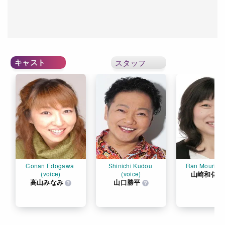
キャスト
スタッフ
Conan Edogawa 
Shinichi Kudou 
Ran Mouri (v
(voice)
(voice)
山崎和佳奈
高山みなみ
山口勝平