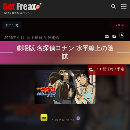
Home
Netflix Unofficial ファンサイト
Netflix新着作品
口コミ
人気
ジャンル別新着作品
配信予定スケジュール
2026年4月11日土曜日 配信開始
オールジャンル
配信終了予定の作品
劇場版 名探偵コナン 水平線上の陰
海外ドラマ・シリーズ
海外ドラマ・ラインナップ
謀
海外映画
Netflix 人気ランキング
国内TV番組・ドラマ
Netflix 全作品ラインナップ
国内映画
Netflix配信作品カスタム検索
アジアTV番組・ドラマ
トレンド
アジア映画
VOD 総合作品情報
7
/10 2.6k votes