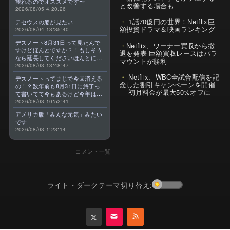
観れるのでオススメです〜
と改善する場合も
2026/08/05 4:20:26
1話70億円の世界！Netflix巨
テセウスの船が見たい
額投資ドラマ＆映画ランキング
2026/08/04 13:35:40
デスノート8月31日って見たんで
Netflix、ワーナー買収から撤
すけどほんとですか？！もしそう
退を発表 巨額買収レースはパラ
なら延長してくださいほんとに大
マウントが勝利
好きなんです😭
2026/08/03 13:48:47
Netflix、WBC全試合配信を記
デスノートってまじで今回消える
念した割引キャンペーンを開催
の！？数年前も8月31日に終了っ
— 初月料金が最大50%オフに
て書いてて今もあるけど今年はま
じのやつ！？よくわからん！！で
2026/08/03 10:52:41
きればなくならないでほしい！平
アメリカ版「みんな元気」みたい
成アニメを振り返らせてくれっ
です
っ！！！！！！！
2026/08/03 1:23:14
コメント一覧
ライト・ダークテーマ切り替え: