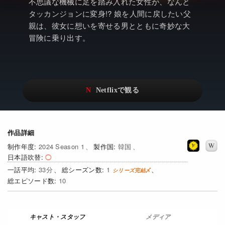
アニメ
Netflix・VOD総合News
不思議な機械に足を踏み入れた女性が、なんと
タッカンジョンに変身!? 娘を人間に戻したい父
ドキュメンタリー
Watchlistへ
親は、彼女に想いを寄せる男とともに奇妙な大
冒険に乗り出す。
Netflixオリジナル作品
Netflix Video
リアリティ
…
日本語吹替対応作品
Netflix 吹替版作品
Netflix 高い評価の海外作品
その他の国のTV番組
Netflixオリジナル作品
その他の国の映画
作品詳細
2024 Season 1
韓国
みんなの作品レビュー
日本語吹替
33
1
Watchlist
10
過去の配信終了作品
Get Freaxフォーラム
メディア