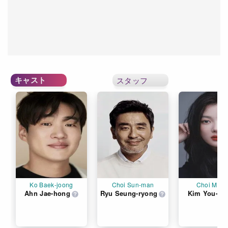
キャスト
スタッフ
Ko Baek-joong
Choi Sun-man
Choi Min-
Ahn Jae-hong
Ryu Seung-ryong
Kim You-ju