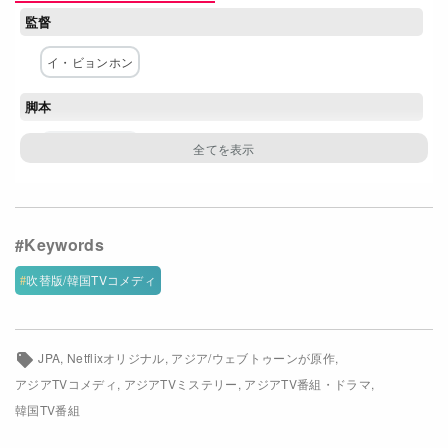
監督
Netflixコース別料金プラン
イ・ビョンホン
お問い合わせ
脚本
閉じる
イ・ビョンホン
主な出演者
リュ・スンリョン
アン・ジェホン
キム・ユジョン
ネットワーク
吹替版/韓国TVコメディ
Netflix
JPA
Netflixオリジナル
アジア/ウェブトゥーンが原作
アジアTVコメディ
アジアTVミステリー
アジアTV番組・ドラマ
韓国TV番組