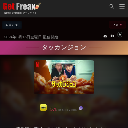
Home
Netflix Unofficial ファンサイト
Netflix新着作品
口コミ
人気
ジャンル別新着作品
配信予定スケジュール
2024年3月15日金曜日 配信開始
オールジャンル
配信終了予定の作品
タッカンジョン
海外ドラマ・シリーズ
海外ドラマ・ラインナップ
海外映画
Netflix 人気ランキング
国内TV番組・ドラマ
Netflix 全作品ラインナップ
国内映画
Netflix配信作品カスタム検索
アジアTV番組・ドラマ
トレンド
5.1
/10 5.8k votes
アジア映画
VOD 総合作品情報