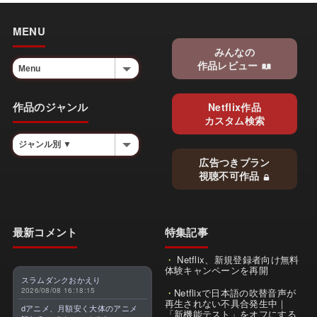
MENU
みんなの
作品レビュー
作品のジャンル
Netflix作品
カスタム検索
広告つきプラン
視聴不可作品
最新コメント
特集記事
Netflix、新規登録者向け無料
体験キャンペーンを再開
スラムダンクおかえり
2026/08/08 16:18:15
Netflixで日本語の吹替音声が
再生されない不具合発生中｜
dアニメ、月額安く大体のアニメ
「新機能テスト」をオフにする