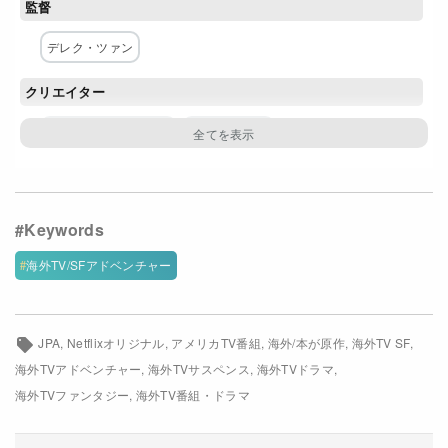
監督
Netflixコース別料金プラン
デレク・ツァン
お問い合わせ
クリエイター
閉じる
デヴィッド・ベニオフ
D・B・ワイス
アレクサンダー・ウー
原作
リュウ・ジキン
海外TV/SFアドベンチャー
脚本
デヴィッド・ベニオフ
D・B・ワイス
JPA
Netflixオリジナル
アメリカTV番組
海外/本が原作
海外TV SF
海外TVアドベンチャー
海外TVサスペンス
海外TVドラマ
アレクサンダー・ウー
海外TVファンタジー
海外TV番組・ドラマ
主な出演者