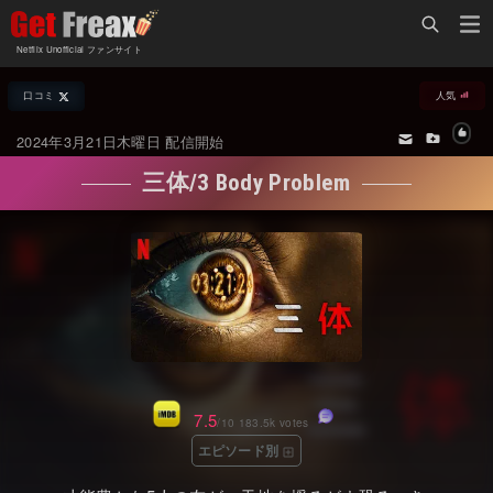
Home
Netflix Unofficial ファンサイト
Netflix新着作品
口コミ
人気
ジャンル別新着作品
配信予定スケジュール
2024年3月21日木曜日 配信開始
オールジャンル
配信終了予定の作品
三体/3 Body Problem
海外ドラマ・シリーズ
海外ドラマ・ラインナップ
海外映画
Netflix 人気ランキング
国内TV番組・ドラマ
Netflix 全作品ラインナップ
国内映画
Netflix配信作品カスタム検索
アジアTV番組・ドラマ
トレンド
7.5
/10 183.5k votes
アジア映画
VOD 総合作品情報
エピソード別