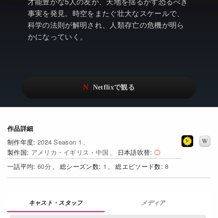
アニメ
Netflix・VOD総合News
才能豊かな5人の友が、天地を揺るがす恐るべき
事実を発見。時空をまたぐ壮大なスケールで、
ドキュメンタリー
Watchlistへ
科学の法則が解明され、人類存亡の危機が明ら
かになっていく。
Netflixオリジナル作品
Netflix Video
リアリティ
…
日本語吹替対応作品
Netflix 吹替版作品
Netflix 高い評価の海外作品
その他の国のTV番組
Netflixオリジナル作品
その他の国の映画
作品詳細
2024 Season 1
みんなの作品レビュー
アメリカ・イギリス・中国
日本語吹替
60
1
8
Watchlist
過去の配信終了作品
メディア
Get Freaxフォーラム