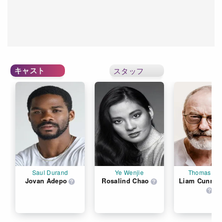
キャスト
スタッフ
Saul Durand
Ye Wenjie
Thomas Wa
Jovan Adepo
Rosalind Chao
Liam Cunni