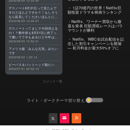
2026/08/04 13:35:40
1話70億円の世界！Netflix巨
デスノート8月31日って見たんで
額投資ドラマ＆映画ランキング
すけどほんとですか？！もしそう
なら延長してくださいほんとに大
Netflix、ワーナー買収から撤
好きなんです😭
2026/08/03 13:48:47
退を発表 巨額買収レースはパラ
デスノートってまじで今回消える
マウントが勝利
の！？数年前も8月31日に終了っ
て書いてて今もあるけど今年はま
Netflix、WBC全試合配信を記
じのやつ！？よくわからん！！で
2026/08/03 10:52:41
念した割引キャンペーンを開催
きればなくならないでほしい！平
— 初月料金が最大50%オフに
アメリカ版「みんな元気」みたい
成アニメを振り返らせてくれっ
です
っ！！！！！！！
2026/08/03 1:23:14
ビーバス＆バットヘッド観たい
2026/07/31 20:52:13
コメント一覧
ライト・ダークテーマ切り替え: