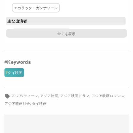
Netflixコース別料金プラン
エカラック・ガンナソーン
お問い合わせ
主な出演者
ティティ・マハーヨーターラック
閉じる
スピチャー・サンカチンダー
クロントン・ラチャタワン
カンピッチャー・ポンパーニット
スミッター・ドゥアンゲーオ
タイ映画
ウクリット・ウィリーブロード・ドンガブリエル
ワチャラ・ナ・ラノーン
マノプ・ミージャムラット
アジア/ティーン
アジア映画
アジア映画ドラマ
アジア映画ロマンス
配給
アジア映画社会
タイ映画
BrandThink Cinema