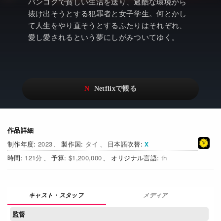
アニメ
Netflix・VOD総合News
バンコクで貧しい生活を送り、過酷な環境から
抜け出そうとする犯罪者と女子学生。何とかし
ドキュメンタリー
Watchlistへ
て人生をやり直そうとするふたりはそれぞれ、
愛し愛されるという夢にしがみついてゆく。
Netflixオリジナル作品
Netflix Video
リアリティ
…
日本語吹替対応作品
Netflix 吹替版作品
Netflix 高い評価の海外作品
その他の国のTV番組
Netflixオリジナル作品
その他の国の映画
作品詳細
2023
タイ
日本語吹替
みんなの作品レビュー
121
$1,200,000
th
Watchlist
過去の配信終了作品
メディア
Get Freaxフォーラム
監督