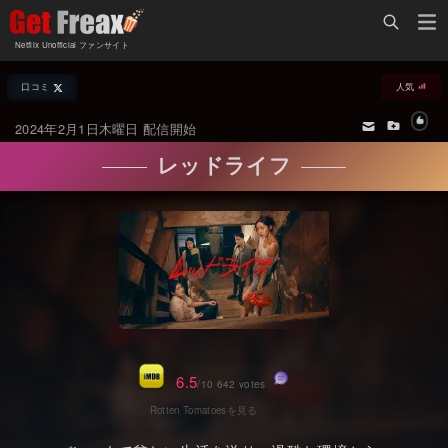
Home
Netflix Unofficial ファンサイト
Netflix新着作品
口コミ
人気
ジャンル別新着作品
配信予定スケジュール
2024年2月1日木曜日 配信開始
オールジャンル
配信終了予定の作品
レッドライフ
海外ドラマ・シリーズ
海外ドラマ・ラインナップ
海外映画
Netflix 人気ランキング
国内TV番組・ドラマ
Netflix 全作品ラインナップ
国内映画
Netflix配信作品カスタム検索
アジアTV番組・ドラマ
トレンド
6.5
/10 642 votes
アジア映画
VOD 総合作品情報