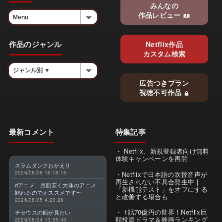
みんなの
作品レビュー
作品のジャンル
Netflix作品
カスタム検索
広告つきプラン
視聴不可作品
最新コメント
特集記事
Netflix、新規登録者向け無料
体験キャンペーンを再開
スラムダンクおかえり
2026/08/08 16:18:15
Netflixで日本語の吹替音声が
再生されない不具合発生中｜
dアニメ、月額安く大体のアニメ
「新機能テスト」をオフにする
観れるのでオススメです〜
と改善する場合も
2026/08/05 4:20:26
1話70億円の世界！Netflix巨
テセウスの船が見たい
額投資ドラマ＆映画ランキング
2026/08/04 13:35:40