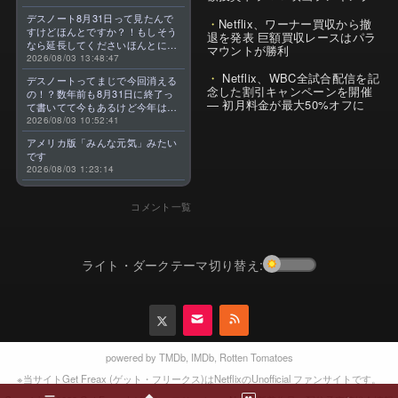
デスノート8月31日って見たんで
Netflix、ワーナー買収から撤
すけどほんとですか？！もしそう
退を発表 巨額買収レースはパラ
なら延長してくださいほんとに大
マウントが勝利
好きなんです😭
2026/08/03 13:48:47
Netflix、WBC全試合配信を記
デスノートってまじで今回消える
念した割引キャンペーンを開催
の！？数年前も8月31日に終了っ
— 初月料金が最大50%オフに
て書いてて今もあるけど今年はま
じのやつ！？よくわからん！！で
2026/08/03 10:52:41
きればなくならないでほしい！平
アメリカ版「みんな元気」みたい
成アニメを振り返らせてくれっ
です
っ！！！！！！！
2026/08/03 1:23:14
コメント一覧
ライト・ダークテーマ切り替え:
powered by
TMDb
,
IMDb
,
Rotten Tomatoes
※当サイトGet Freax (ゲット・フリークス)はNetflixのUnofficial ファンサイトです。