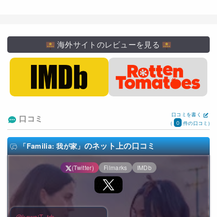
海外サイトのレビューを見る
口コミを書く
口コミ
0
(
件の口コミ)
のネット上の口コミ
「Familia: 我が家」
(Twitter)
Filmarks
IMDb
@kawaiT_trb