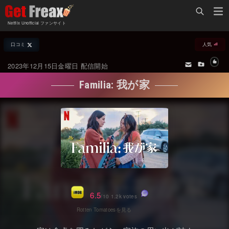
Home
Netflix Unofficial ファンサイト
Netflix新着作品
口コミ
人気
ジャンル別新着作品
配信予定スケジュール
2023年12月15日金曜日 配信開始
オールジャンル
配信終了予定の作品
Familia: 我が家
海外ドラマ・シリーズ
海外ドラマ・ラインナップ
海外映画
Netflix 人気ランキング
国内TV番組・ドラマ
Netflix 全作品ラインナップ
国内映画
Netflix配信作品カスタム検索
アジアTV番組・ドラマ
トレンド
6.5
/10 1.2k votes
アジア映画
VOD 総合作品情報