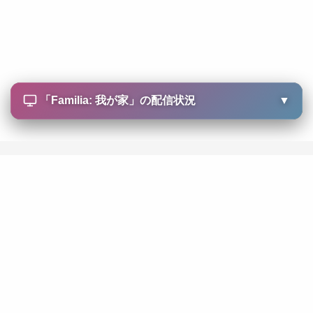
「
Familia: 我が家
」の配信状況
▼