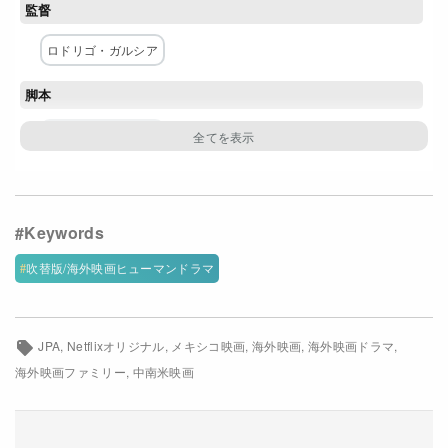
監督
Netflixコース別料金プラン
ロドリゴ・ガルシア
お問い合わせ
脚本
閉じる
ロドリゴ・ガルシア
主な出演者
ダニエル・ヒメネス・カチョ
イルセ・サラス
カサンドラ・シアンゲロッティ
ナタリア・ソリアン
吹替版/海外映画ヒューマンドラマ
マリベル・ベルドゥ
ブライアン・ショートール
ナタリア・プラセンシア
リカルド・セルメン
JPA
Netflixオリジナル
メキシコ映画
海外映画
海外映画ドラマ
アドルフォ・マデラ
アンヘレス・クルス
海外映画ファミリー
中南米映画
配給