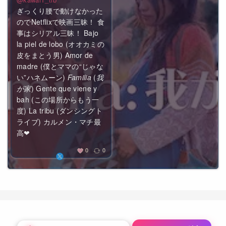
ぎっくり腰で動けなかった
のでNetflixで映画三昧！ 食
事はシリアル三昧！ Bajo
la piel de lobo (オオカミの
皮をまとう男) Amor de
madre (僕とママの“じゃな
い”ハネムーン)
Familia
(
我
が家
) Gente que viene y
bah (この場所からもう一
度) La tribu (ダンシングト
ライブ) カルメン・マチ最
高❤
0
0