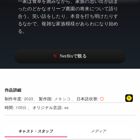
アニメ
Netflix・VOD総合News
一家は食卓を囲みながら、家族の思い出が詰ま
ったのどかなオリーブ農園の将来について語り
ドキュメンタリー
Watchlistへ
合う。笑い話をしたり、本音を打ち明けたりす
るなかで、複雑な家族模様があらわになり始め
Netflixオリジナル作品
Netflix Video
る。
リアリティ
…
日本語吹替対応作品
Netflix 吹替版作品
Netflix 高い評価の海外作品
その他の国のTV番組
Netflixオリジナル作品
その他の国の映画
作品詳細
みんなの作品レビュー
2023
メキシコ
日本語吹替
105
es
Watchlist
過去の配信終了作品
メディア
Get Freaxフォーラム