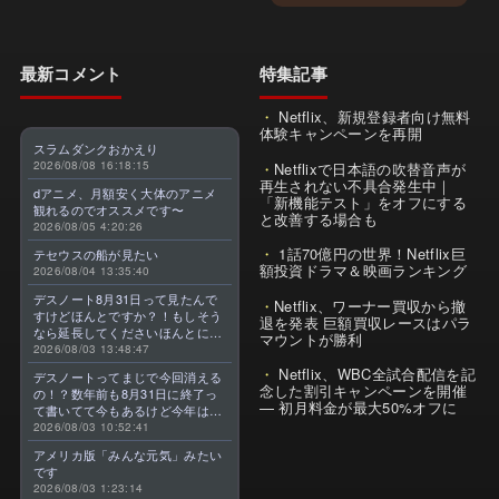
最新コメント
特集記事
Netflix、新規登録者向け無料
体験キャンペーンを再開
スラムダンクおかえり
2026/08/08 16:18:15
Netflixで日本語の吹替音声が
再生されない不具合発生中｜
dアニメ、月額安く大体のアニメ
「新機能テスト」をオフにする
観れるのでオススメです〜
と改善する場合も
2026/08/05 4:20:26
1話70億円の世界！Netflix巨
テセウスの船が見たい
額投資ドラマ＆映画ランキング
2026/08/04 13:35:40
デスノート8月31日って見たんで
Netflix、ワーナー買収から撤
すけどほんとですか？！もしそう
退を発表 巨額買収レースはパラ
なら延長してくださいほんとに大
マウントが勝利
好きなんです😭
2026/08/03 13:48:47
Netflix、WBC全試合配信を記
デスノートってまじで今回消える
念した割引キャンペーンを開催
の！？数年前も8月31日に終了っ
— 初月料金が最大50%オフに
て書いてて今もあるけど今年はま
じのやつ！？よくわからん！！で
2026/08/03 10:52:41
きればなくならないでほしい！平
アメリカ版「みんな元気」みたい
成アニメを振り返らせてくれっ
です
っ！！！！！！！
2026/08/03 1:23:14