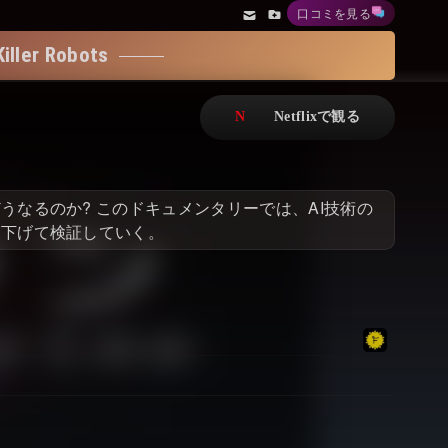
口コミを見る
アニメ
Netflix・VOD総合News
r Robots
ドキュメンタリー
Watchlistへ
Netflixオリジナル作品
Netflix Video
リアリティ
…
うなるのか? このドキュメンタリーでは、AI技術の
日本語吹替対応作品
Netflix 吹替版作品
り下げて検証していく。
Netflix 高い評価の海外作品
その他の国のTV番組
Netflixオリジナル作品
その他の国の映画
みんなの作品レビュー
Watchlist
過去の配信終了作品