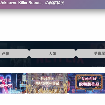
n: Killer Robots
」の配信状況
画像
人気
受賞