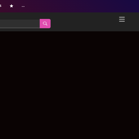
s
…
Home
Netflix新着作品
ジャンル別新着作品
配信予定スケジュール
オールジャンル
配信終了予定の作品
海外ドラマ・シリーズ
海外ドラマ・ラインナップ
海外映画
Netflix 人気ランキング
国内TV番組・ドラマ
Netflix 全作品ラインナップ
国内映画
Netflix配信作品カスタム検索
アジアTV番組・ドラマ
トレンド
アジア映画
VOD 総合作品情報