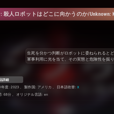
殺人ロボットはどこに向かうのか/Unknown: Kille
生死を分かつ判断がロボットに委ねられるとど
軍事利用に光を当て、その実態と危険性を掘
品詳細
2023
アメリカ
日本語吹替
68
en