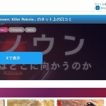
口コミを
0
(
件の
のネット上の口コミ
 Killer Robots」
tter)
Filmarks
IMDb
o results found.
Xで表示
再読み込み