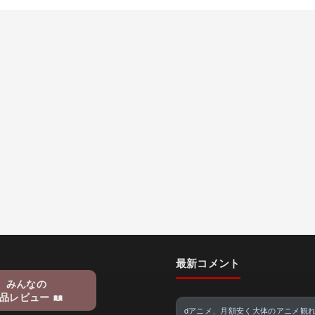
最新コメント
みんなの
品レビュー
dアニメ、月額安く大体のアニメ観