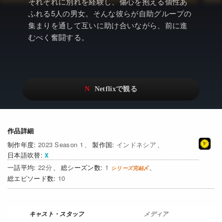
アニメ
Netflix・VOD総合News
それぞれに別れを経験し、傷心を抱える個性あ
ふれる5人の男女。そんな彼らが自助グループの
ドキュメンタリー
Watchlistへ
集まりを通して互いに助け合いながら、前に進
むべく奮闘する。
Netflixオリジナル作品
Netflix Video
リアリティ
…
日本語吹替対応作品
Netflix 吹替版作品
Netflix 高い評価の海外作品
その他の国のTV番組
Netflixオリジナル作品
その他の国の映画
作品詳細
2023 Season 1
インドネシア
みんなの作品レビュー
日本語吹替
22
1
Watchlist
10
過去の配信終了作品
Get Freaxフォーラム
メディア