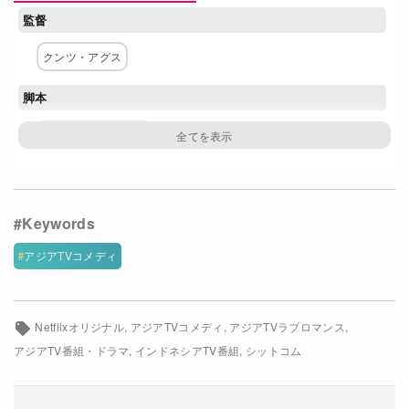
監督
Netflixコース別料金プラン
クンツ・アグス
お問い合わせ
脚本
閉じる
サルマン・アリスト
主な出演者
アガサ・プリシラ
レイチェル・アマンダ
チッコ・クルニアワン
アンドリ・マシャディ
アジアTVコメディ
ハフィズ・ウェダ
ネットワーク
Netflixオリジナル
アジアTVコメディ
アジアTVラブロマンス
アジアTV番組・ドラマ
インドネシアTV番組
シットコム
Netflix