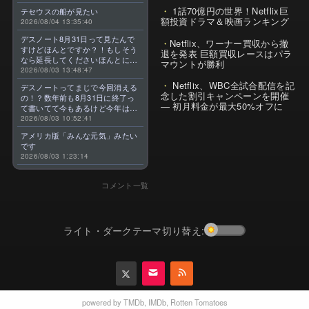
1話70億円の世界！Netflix巨
テセウスの船が見たい
額投資ドラマ＆映画ランキング
2026/08/04 13:35:40
デスノート8月31日って見たんで
Netflix、ワーナー買収から撤
すけどほんとですか？！もしそう
退を発表 巨額買収レースはパラ
なら延長してくださいほんとに大
マウントが勝利
好きなんです😭
2026/08/03 13:48:47
Netflix、WBC全試合配信を記
デスノートってまじで今回消える
念した割引キャンペーンを開催
の！？数年前も8月31日に終了っ
— 初月料金が最大50%オフに
て書いてて今もあるけど今年はま
じのやつ！？よくわからん！！で
2026/08/03 10:52:41
きればなくならないでほしい！平
アメリカ版「みんな元気」みたい
成アニメを振り返らせてくれっ
です
っ！！！！！！！
2026/08/03 1:23:14
コメント一覧
ライト・ダークテーマ切り替え:
powered by
TMDb
,
IMDb
,
Rotten Tomatoes