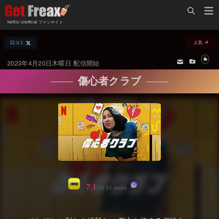
Home
Netflix Unofficial ファンサイト
Netflix新着作品
口コミ
人気
ジャンル別新着作品
配信予定スケジュール
2023年4月20日木曜日 配信開始
オールジャンル
配信終了予定の作品
傷心者クラブ
海外ドラマ・シリーズ
海外ドラマ・ラインナップ
海外映画
Netflix 人気ランキング
国内TV番組・ドラマ
Netflix 全作品ラインナップ
国内映画
Netflix配信作品カスタム検索
アジアTV番組・ドラマ
トレンド
7.1
/10 51 votes
アジア映画
VOD 総合作品情報