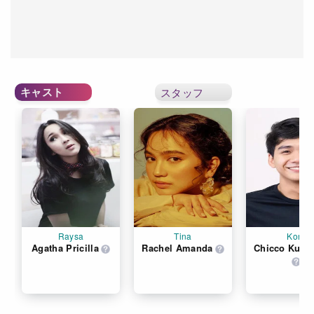
キャスト
スタッフ
Raysa
Tina
Kori
Agatha Pricilla
Rachel Amanda
Chicco Kurn