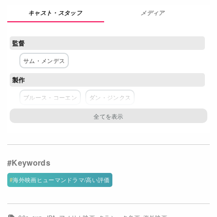
Netflixコース別料金プラン
メディア
お問い合わせ
監督
閉じる
サム・メンデス
製作
ブルース・コーエン
ダン・ジンクス
脚本
アラン・ボール
主な出演者
ケヴィン・スペイシー
アネット・ベニング
海外映画ヒューマンドラマ/高い評価
ゾーラ・バーチ
ウェス・ベントリー
ミーナ・スヴァーリ
クリス・クーパー