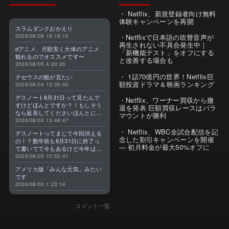
Netflix、新規登録者向け無料
体験キャンペーンを再開
スラムダンクおかえり
2026/08/08 16:18:15
Netflixで日本語の吹替音声が
再生されない不具合発生中｜
dアニメ、月額安く大体のアニメ
「新機能テスト」をオフにする
観れるのでオススメです〜
と改善する場合も
2026/08/05 4:20:26
1話70億円の世界！Netflix巨
テセウスの船が見たい
額投資ドラマ＆映画ランキング
2026/08/04 13:35:40
デスノート8月31日って見たんで
Netflix、ワーナー買収から撤
すけどほんとですか？！もしそう
退を発表 巨額買収レースはパラ
なら延長してくださいほんとに大
マウントが勝利
好きなんです😭
2026/08/03 13:48:47
Netflix、WBC全試合配信を記
デスノートってまじで今回消える
念した割引キャンペーンを開催
の！？数年前も8月31日に終了っ
— 初月料金が最大50%オフに
て書いてて今もあるけど今年はま
じのやつ！？よくわからん！！で
2026/08/03 10:52:41
きればなくならないでほしい！平
アメリカ版「みんな元気」みたい
成アニメを振り返らせてくれっ
です
っ！！！！！！！
2026/08/03 1:23:14
コメント一覧