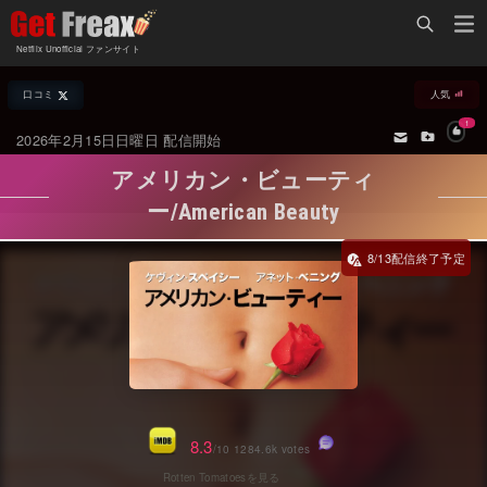
Home
Netflix Unofficial ファンサイト
Netflix新着作品
口コミ
人気
ジャンル別新着作品
配信予定スケジュール
1
2026年2月15日日曜日 配信開始
オールジャンル
配信終了予定の作品
アメリカン・ビューティ
海外ドラマ・シリーズ
海外ドラマ・ラインナップ
ー/American Beauty
海外映画
Netflix 人気ランキング
8/13
国内TV番組・ドラマ
Netflix 全作品ラインナップ
国内映画
Netflix配信作品カスタム検索
アジアTV番組・ドラマ
トレンド
アジア映画
VOD 総合作品情報
8.3
/10 1284.6k votes