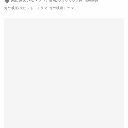
90s
exp
JPA
アメリカ映画
クラシック名画
海外映画
配給
海外映画/大ヒット・ドラマ
海外映画ドラマ
ドリームワークス