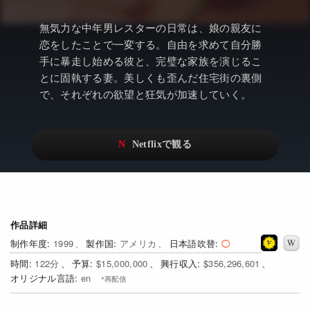
アニメ
Netflix・VOD総合News
無気力な中年男レスターの日常は、娘の親友に
ドキュメンタリー
Watchlistへ
恋をしたことで一変する。自由を求めて自分勝
手に暴走し始める彼と、完璧な家族を演じるこ
Netflixオリジナル作品
Netflix Video
とに固執する妻。美しくも歪んだ住宅街の裏側
リアリティ
…
で、それぞれの欲望と狂気が加速していく。
日本語吹替対応作品
Netflix 吹替版作品
Netflix 高い評価の海外作品
その他の国のTV番組
Netflixオリジナル作品
その他の国の映画
みんなの作品レビュー
作品詳細
Watchlist
1999
アメリカ
日本語吹替
122
$15,000,000
$356,296,601
過去の配信終了作品
en
Get Freaxフォーラム