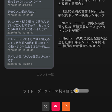
観れるのでオススメです〜
と改善する場合も
2026/08/05 4:20:26
1話70億円の世界！Netflix巨
テセウスの船が見たい
額投資ドラマ＆映画ランキング
2026/08/04 13:35:40
デスノート8月31日って見たんで
Netflix、ワーナー買収から撤
すけどほんとですか？！もしそう
退を発表 巨額買収レースはパラ
なら延長してくださいほんとに大
マウントが勝利
好きなんです😭
2026/08/03 13:48:47
Netflix、WBC全試合配信を記
デスノートってまじで今回消える
念した割引キャンペーンを開催
の！？数年前も8月31日に終了っ
— 初月料金が最大50%オフに
て書いてて今もあるけど今年はま
じのやつ！？よくわからん！！で
2026/08/03 10:52:41
きればなくならないでほしい！平
アメリカ版「みんな元気」みたい
成アニメを振り返らせてくれっ
です
っ！！！！！！！
2026/08/03 1:23:14
コメント一覧
ライト・ダークテーマ切り替え: