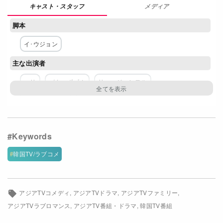
メディア
Netflixコース別料金プラン
脚本
お問い合わせ
イ･ウジョン
閉じる
主な出演者
ヘリ
パク・ボゴム
リュ・ジュンヨル
コ・ギョンピョ
イ・ドンフィ
ネットワーク
tvN
韓国TV/ラブコメ
アジアTVコメディ
アジアTVドラマ
アジアTVファミリー
アジアTVラブロマンス
アジアTV番組・ドラマ
韓国TV番組