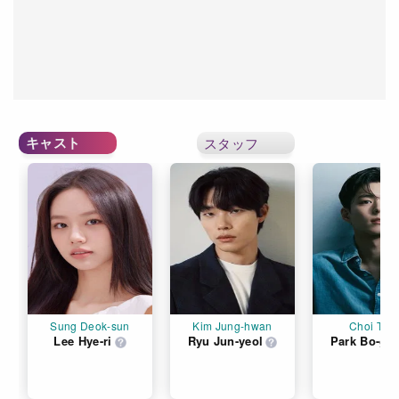
キャスト
スタッフ
Sung Deok-sun
Kim Jung-hwan
Choi Tae
Lee Hye-ri
Ryu Jun-yeol
Park Bo-gu