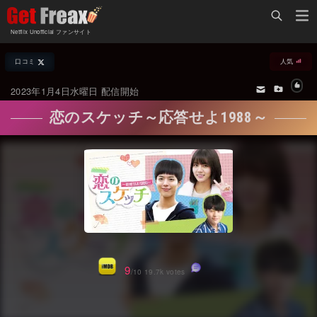
Home
Netflix Unofficial ファンサイト
Netflix新着作品
口コミ
人気
ジャンル別新着作品
配信予定スケジュール
2023年1月4日水曜日 配信開始
オールジャンル
配信終了予定の作品
恋のスケッチ～応答せよ1988～
海外ドラマ・シリーズ
海外ドラマ・ラインナップ
海外映画
Netflix 人気ランキング
国内TV番組・ドラマ
Netflix 全作品ラインナップ
国内映画
Netflix配信作品カスタム検索
アジアTV番組・ドラマ
トレンド
9
/10 19.7k votes
アジア映画
VOD 総合作品情報