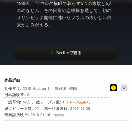
アニメ
Netflix・VOD総合News
1988年、ソウルの横町で暮らす5つの家族と5人
の幼なじみ。その日常や恋模様を通して、初の
ドキュメンタリー
Watchlistへ
オリンピック開催に沸いたソウルの懐かしい風
景がよみがえる。
Netflixオリジナル作品
Netflix Video
リアリティ
…
日本語吹替対応作品
Netflix 吹替版作品
Netflix 高い評価の海外作品
その他の国のTV番組
Netflixオリジナル作品
その他の国の映画
作品詳細
2015 Season 1
韓国
みんなの作品レビュー
日本語吹替
Watchlist
42
1
20
2015-11-06
過去の配信終了作品
2016-01-16
Get Freaxフォーラム