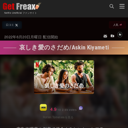
Home
Netflix Unofficial ファンサイト
Netflix新着作品
口コミ
人気
ジャンル別新着作品
配信予定スケジュール
2022年6月20日月曜日 配信開始
オールジャンル
配信終了予定の作品
哀しき愛のさだめ/Askin Kiyameti
海外ドラマ・シリーズ
海外ドラマ・ラインナップ
海外映画
Netflix 人気ランキング
国内TV番組・ドラマ
Netflix 全作品ラインナップ
国内映画
Netflix配信作品カスタム検索
アジアTV番組・ドラマ
トレンド
4.9
/10 2.9k votes
アジア映画
VOD 総合作品情報