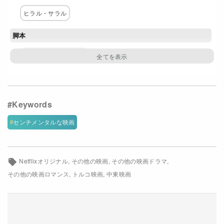
Netflixコース別料金プラン
ヒラル・サラル
お問い合わせ
脚本
イルマズ・アルドアン
閉じる
主な出演者
ボラン・クズム
プナル・デニズ
イート・キラジュ
セダ・トュルクメン
ギュルハン・アルトゥンダシャル
センチメンタルな映画
ゼイネプ・トクシュ
ムサ・ウズンラル
配給
Netflixオリジナル
その他の映画
その他の映画ドラマ
その他の映画ロマンス
トルコ映画
中東映画
Netflix