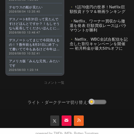
1話70億円の世界！Netflix巨
テセウスの船が見たい
額投資ドラマ＆映画ランキング
2026/08/04 13:35:40
デスノート8月31日って見たんで
Netflix、ワーナー買収から撤
すけどほんとですか？！もしそう
退を発表 巨額買収レースはパラ
なら延長してくださいほんとに大
マウントが勝利
好きなんです😭
2026/08/03 13:48:47
Netflix、WBC全試合配信を記
デスノートってまじで今回消える
念した割引キャンペーンを開催
の！？数年前も8月31日に終了っ
— 初月料金が最大50%オフに
て書いてて今もあるけど今年はま
じのやつ！？よくわからん！！で
2026/08/03 10:52:41
きればなくならないでほしい！平
アメリカ版「みんな元気」みたい
成アニメを振り返らせてくれっ
です
っ！！！！！！！
2026/08/03 1:23:14
コメント一覧
ライト・ダークテーマ切り替え:
powered by
TMDb
,
IMDb
,
Rotten Tomatoes