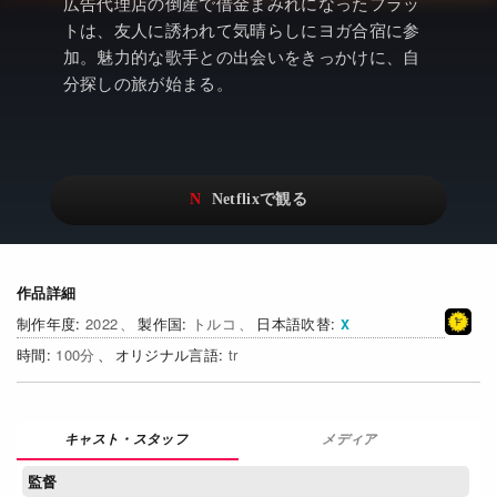
アニメ
Netflix・VOD総合News
広告代理店の倒産で借金まみれになったフラッ
トは、友人に誘われて気晴らしにヨガ合宿に参
ドキュメンタリー
Watchlistへ
加。魅力的な歌手との出会いをきっかけに、自
分探しの旅が始まる。
Netflixオリジナル作品
Netflix Video
リアリティ
…
日本語吹替対応作品
Netflix 吹替版作品
Netflix 高い評価の海外作品
その他の国のTV番組
Netflixオリジナル作品
その他の国の映画
作品詳細
2022
トルコ
日本語吹替
みんなの作品レビュー
100
tr
Watchlist
過去の配信終了作品
メディア
Get Freaxフォーラム
監督