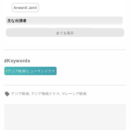
Netflixコース別料金プラン
Anwardi Jamil
お問い合わせ
主な出演者
アマイ・カマルディン
シャー・イスカンダル
閉じる
ベル・ンガスリ
イナ・ローズ・ノア
ワン・ヌル・アフィヤ・ワン・アズリ
イルファン・ザイニ
アマリナ・アルハム
ムバラク・マジッド
アジア映画/ヒューマンドラマ
アブドゥル・ハリム・サビール
アスリ・アジザン・バンクス
ファラ・アフマド
アジア映画
アジア映画ドラマ
マレーシア映画