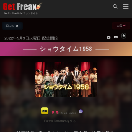
Home
Netflix Unofficial ファンサイト
Netflix新着作品
口コミ
人気
ジャンル別新着作品
配信予定スケジュール
2022年5月3日火曜日 配信開始
オールジャンル
配信終了予定の作品
ショウタイム1958
海外ドラマ・シリーズ
海外ドラマ・ラインナップ
海外映画
Netflix 人気ランキング
国内TV番組・ドラマ
Netflix 全作品ラインナップ
国内映画
Netflix配信作品カスタム検索
アジアTV番組・ドラマ
トレンド
6.6
/10 44 votes
アジア映画
VOD 総合作品情報