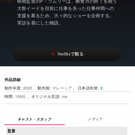
アニメ
Netflix・VOD総合News
映画監督のP・ラムリーは、断食月の終了を祝う
大祭イードを目前に仕事を失った仕事仲間への
ドキュメンタリー
Watchlistへ
支援を募るため、大々的なショーを企画する。
実話を基にした物語。
Netflixオリジナル作品
Netflix Video
リアリティ
…
日本語吹替対応作品
Netflix 吹替版作品
Netflix 高い評価の海外作品
その他の国のTV番組
Netflixオリジナル作品
その他の国の映画
作品詳細
2020
マレーシア
日本語吹替
みんなの作品レビュー
109
ms
Watchlist
過去の配信終了作品
メディア
Get Freaxフォーラム
監督