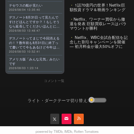
1話70億円の世界！Netflix巨
テセウスの船が見たい
額投資ドラマ＆映画ランキング
2026/08/04 13:35:40
デスノート8月31日って見たんで
Netflix、ワーナー買収から撤
すけどほんとですか？！もしそう
退を発表 巨額買収レースはパラ
なら延長してくださいほんとに大
マウントが勝利
好きなんです😭
2026/08/03 13:48:47
Netflix、WBC全試合配信を記
デスノートってまじで今回消える
念した割引キャンペーンを開催
の！？数年前も8月31日に終了っ
— 初月料金が最大50%オフに
て書いてて今もあるけど今年はま
じのやつ！？よくわからん！！で
2026/08/03 10:52:41
きればなくならないでほしい！平
アメリカ版「みんな元気」みたい
成アニメを振り返らせてくれっ
です
っ！！！！！！！
2026/08/03 1:23:14
コメント一覧
ライト・ダークテーマ切り替え:
powered by
TMDb
,
IMDb
,
Rotten Tomatoes