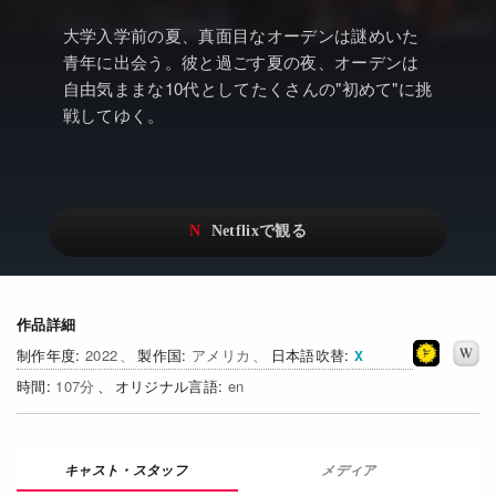
アニメ
Netflix・VOD総合News
大学入学前の夏、真面目なオーデンは謎めいた
ドキュメンタリー
Watchlistへ
青年に出会う。彼と過ごす夏の夜、オーデンは
自由気ままな10代としてたくさんの"初めて"に挑
Netflixオリジナル作品
Netflix Video
戦してゆく。
リアリティ
…
日本語吹替対応作品
Netflix 吹替版作品
Netflix 高い評価の海外作品
その他の国のTV番組
Netflixオリジナル作品
その他の国の映画
作品詳細
みんなの作品レビュー
2022
アメリカ
日本語吹替
Watchlist
107
en
過去の配信終了作品
メディア
Get Freaxフォーラム