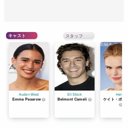
キャスト
スタッフ
Auden West
Eli Stock
Heidi
Emma Pasarow
Belmont Cameli
ケイト・ボス