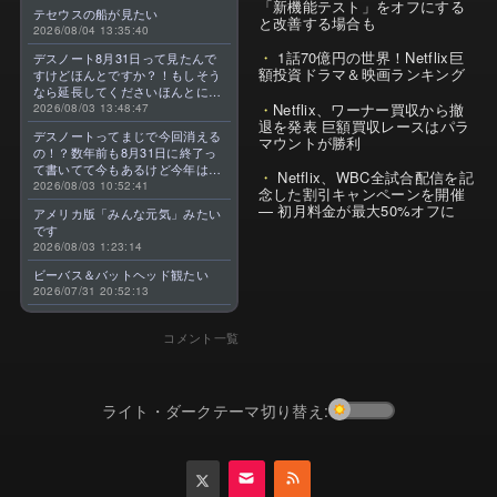
「新機能テスト」をオフにする
テセウスの船が見たい
と改善する場合も
2026/08/04 13:35:40
1話70億円の世界！Netflix巨
デスノート8月31日って見たんで
額投資ドラマ＆映画ランキング
すけどほんとですか？！もしそう
なら延長してくださいほんとに大
Netflix、ワーナー買収から撤
好きなんです😭
2026/08/03 13:48:47
退を発表 巨額買収レースはパラ
デスノートってまじで今回消える
マウントが勝利
の！？数年前も8月31日に終了っ
て書いてて今もあるけど今年はま
Netflix、WBC全試合配信を記
じのやつ！？よくわからん！！で
2026/08/03 10:52:41
念した割引キャンペーンを開催
きればなくならないでほしい！平
— 初月料金が最大50%オフに
アメリカ版「みんな元気」みたい
成アニメを振り返らせてくれっ
です
っ！！！！！！！
2026/08/03 1:23:14
ビーバス＆バットヘッド観たい
2026/07/31 20:52:13
コメント一覧
ライト・ダークテーマ切り替え: