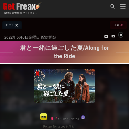
Home
Netflix Unofficial ファンサイト
Netflix新着作品
口コミ
人気
ジャンル別新着作品
配信予定スケジュール
2022年5月6日金曜日 配信開始
オールジャンル
配信終了予定の作品
君と一緒に過ごした夏/Along for
海外ドラマ・シリーズ
海外ドラマ・ラインナップ
the Ride
海外映画
Netflix 人気ランキング
国内TV番組・ドラマ
Netflix 全作品ラインナップ
国内映画
Netflix配信作品カスタム検索
アジアTV番組・ドラマ
トレンド
アジア映画
VOD 総合作品情報
6.2
/10 12.1k votes