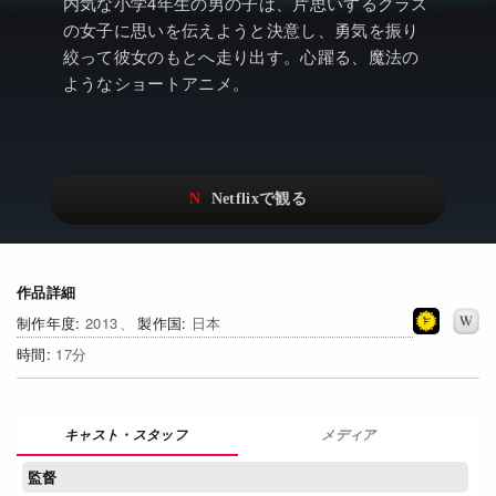
アニメ
Netflix・VOD総合News
内気な小学4年生の男の子は、片思いするクラス
の女子に思いを伝えようと決意し、勇気を振り
ドキュメンタリー
Watchlistへ
絞って彼女のもとへ走り出す。心躍る、魔法の
ようなショートアニメ。
Netflixオリジナル作品
Netflix Video
リアリティ
…
日本語吹替対応作品
Netflix 吹替版作品
Netflix 高い評価の海外作品
その他の国のTV番組
Netflixオリジナル作品
その他の国の映画
作品詳細
2013
日本
みんなの作品レビュー
17
Watchlist
過去の配信終了作品
メディア
Get Freaxフォーラム
監督