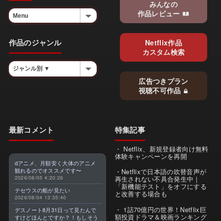
みんなの
作品レビュー
作品のジャンル
Netflix作品
カスタム検索
広告つきプラン
視聴不可作品
最新コメント
特集記事
Netflix、新規登録者向け無料
体験キャンペーンを再開
dアニメ、月額安く大体のアニメ
観れるのでオススメです〜
Netflixで日本語の吹替音声が
2026/08/05 4:20:26
再生されない不具合発生中｜
「新機能テスト」をオフにする
テセウスの船が見たい
と改善する場合も
2026/08/04 13:35:40
1話70億円の世界！Netflix巨
デスノート8月31日って見たんで
額投資ドラマ＆映画ランキング
すけどほんとですか？！もしそう