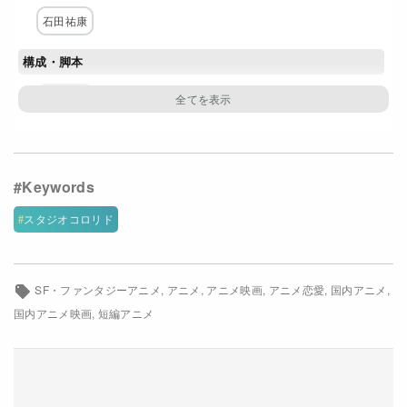
石田祐康
Netflixコース別料金プラン
構成・脚本
お問い合わせ
石田祐康
閉じる
主な出演者
伊波杏樹
早見沙織
アニメーション製作
スタジオコロリド
スタジオコロリド
SF・ファンタジーアニメ
アニメ
アニメ映画
アニメ恋愛
国内アニメ
国内アニメ映画
短編アニメ