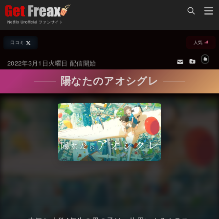
Home
Netflix Unofficial ファンサイト
Netflix新着作品
口コミ
人気
ジャンル別新着作品
配信予定スケジュール
2022年3月1日火曜日 配信開始
オールジャンル
配信終了予定の作品
陽なたのアオシグレ
海外ドラマ・シリーズ
海外ドラマ・ラインナップ
海外映画
Netflix 人気ランキング
国内TV番組・ドラマ
Netflix 全作品ラインナップ
国内映画
Netflix配信作品カスタム検索
アジアTV番組・ドラマ
トレンド
アジア映画
VOD 総合作品情報