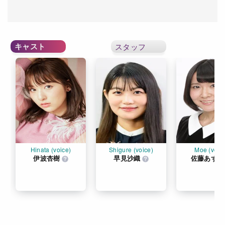
キャスト
スタッフ
Hinata (voice)
Shigure (voice)
Moe (voic
伊波杏樹
早見沙織
佐藤あずさ