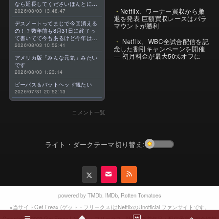
なら延長してくださいほんとに大
Netflix、ワーナー買収から撤
好きなんです😭
2026/08/03 13:48:47
退を発表 巨額買収レースはパラ
デスノートってまじで今回消える
マウントが勝利
の！？数年前も8月31日に終了っ
て書いてて今もあるけど今年はま
Netflix、WBC全試合配信を記
じのやつ！？よくわからん！！で
2026/08/03 10:52:41
念した割引キャンペーンを開催
きればなくならないでほしい！平
— 初月料金が最大50%オフに
アメリカ版「みんな元気」みたい
成アニメを振り返らせてくれっ
です
っ！！！！！！！
2026/08/03 1:23:14
ビーバス＆バットヘッド観たい
2026/07/31 20:52:13
コメント一覧
ライト・ダークテーマ切り替え:
powered by
TMDb
,
IMDb
,
Rotten Tomatoes
※当サイトGet Freax (ゲット・フリークス)はNetflixのUnofficial ファンサイトです。
2023 Get Freax | ゲット・フリークス - Netflix新着作品・配信予定等総合情報