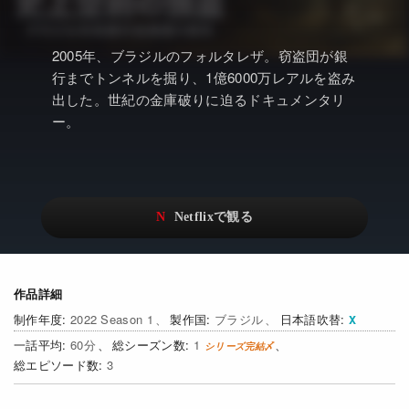
アニメ
Netflix・VOD総合News
ドキュメンタリー
Watchlistへ
2005年、ブラジルのフォルタレザ。窃盗団が銀
行までトンネルを掘り、1億6000万レアルを盗み
Netflixオリジナル作品
Netflix Video
出した。世紀の金庫破りに迫るドキュメンタリ
リアリティ
…
ー。
日本語吹替対応作品
Netflix 吹替版作品
Netflix 高い評価の海外作品
その他の国のTV番組
Netflixオリジナル作品
その他の国の映画
みんなの作品レビュー
作品詳細
Watchlist
2022 Season 1
ブラジル
日本語吹替
60
1
過去の配信終了作品
3
Get Freaxフォーラム