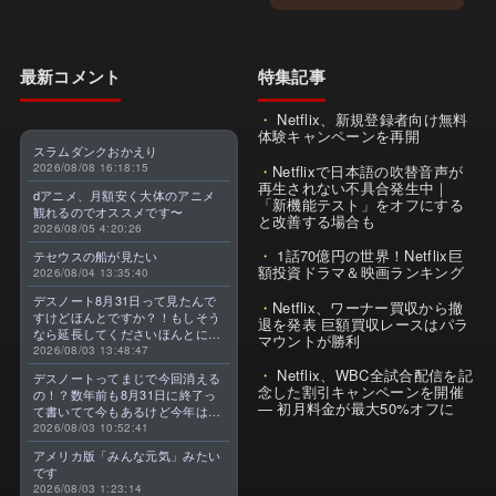
最新コメント
特集記事
Netflix、新規登録者向け無料
体験キャンペーンを再開
スラムダンクおかえり
2026/08/08 16:18:15
Netflixで日本語の吹替音声が
再生されない不具合発生中｜
dアニメ、月額安く大体のアニメ
「新機能テスト」をオフにする
観れるのでオススメです〜
と改善する場合も
2026/08/05 4:20:26
1話70億円の世界！Netflix巨
テセウスの船が見たい
額投資ドラマ＆映画ランキング
2026/08/04 13:35:40
デスノート8月31日って見たんで
Netflix、ワーナー買収から撤
すけどほんとですか？！もしそう
退を発表 巨額買収レースはパラ
なら延長してくださいほんとに大
マウントが勝利
好きなんです😭
2026/08/03 13:48:47
Netflix、WBC全試合配信を記
デスノートってまじで今回消える
念した割引キャンペーンを開催
の！？数年前も8月31日に終了っ
— 初月料金が最大50%オフに
て書いてて今もあるけど今年はま
じのやつ！？よくわからん！！で
2026/08/03 10:52:41
きればなくならないでほしい！平
アメリカ版「みんな元気」みたい
成アニメを振り返らせてくれっ
です
っ！！！！！！！
2026/08/03 1:23:14