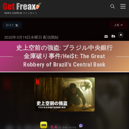
Home
Netflix Unofficial ファンサイト
Netflix新着作品
口コミ
人気
ジャンル別新着作品
配信予定スケジュール
2022年3月16日水曜日 配信開始
オールジャンル
配信終了予定の作品
史上空前の強盗: ブラジル中央銀行
海外ドラマ・シリーズ
海外ドラマ・ラインナップ
金庫破り事件/Hei$t: The Great
Robbery of Brazil's Central Bank
海外映画
Netflix 人気ランキング
国内TV番組・ドラマ
Netflix 全作品ラインナップ
国内映画
Netflix配信作品カスタム検索
アジアTV番組・ドラマ
トレンド
アジア映画
VOD 総合作品情報
6.4
/10 844 votes