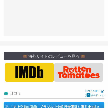
海外サイトのレビューを見る
口コミを書く
口コミ
0
(
件の口コミ)
「史上空前の強盗: ブラジル中央銀行金庫破り事件/Hei$t: