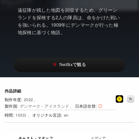
アニメ
Netflix・VOD総合News
遠征隊が残した地図を回収するため、グリーン
ドキュメンタリー
Watchlistへ
ランドを探検する2人の隊員は、命をかけた戦い
を強いられる。1909年にデンマークが行った極
Netflixオリジナル作品
Netflix Video
地探検に基づく物語。
リアリティ
…
日本語吹替対応作品
Netflix 吹替版作品
Netflix 高い評価の海外作品
その他の国のTV番組
Netflixオリジナル作品
その他の国の映画
作品詳細
みんなの作品レビュー
2022
デンマーク・アイスランド
日本語吹替
Watchlist
103
en
過去の配信終了作品
Get Freaxフォーラム
メディア