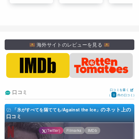
海外サイトのレビューを見る
口コミを書く
口コミ
0
(
件の口コミ)
のネット上の
「氷がすべてを隔てても/Against the Ice」
口コミ
(Twitter)
Filmarks
IMDb