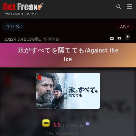
Home
Netflix Unofficial ファンサイト
Netflix新着作品
口コミ
人気
ジャンル別新着作品
配信予定スケジュール
2022年3月2日水曜日 配信開始
オールジャンル
配信終了予定の作品
氷がすべてを隔てても/Against the
海外ドラマ・シリーズ
海外ドラマ・ラインナップ
Ice
海外映画
Netflix 人気ランキング
国内TV番組・ドラマ
Netflix 全作品ラインナップ
国内映画
Netflix配信作品カスタム検索
アジアTV番組・ドラマ
トレンド
アジア映画
VOD 総合作品情報
6.5
/10 32.1k votes