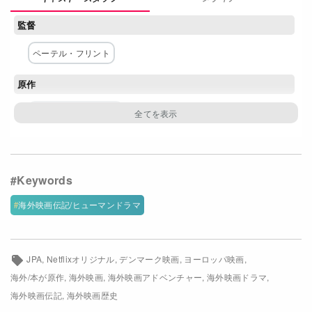
Netflixコース別料金プラン
監督
お問い合わせ
ペーテル・フリント
閉じる
原作
アイナー・ミケルセン
脚本
ニコライ・コスター＝ワルドー
Joe Derrick
主な出演者
海外映画伝記/ヒューマンドラマ
ニコライ・コスター＝ワルドー
ジョー・コール
ハイダ・リード
チャールズ・ダンス
JPA
Netflixオリジナル
デンマーク映画
ヨーロッパ映画
海外/本が原作
海外映画
海外映画アドベンチャー
海外映画ドラマ
ギスリ・オルン・ガルザルソン
サム・レッドフォード
海外映画伝記
海外映画歴史
ディアミッド・マルタ
エド・スペリーアス