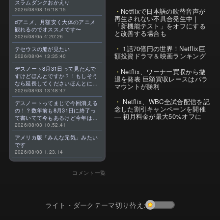
スラムダンクおかえり
2026/08/08 16:18:15
Netflixで日本語の吹替音声が
再生されない不具合発生中｜
dアニメ、月額安く大体のアニメ
「新機能テスト」をオフにする
観れるのでオススメです〜
と改善する場合も
2026/08/05 4:20:26
1話70億円の世界！Netflix巨
テセウスの船が見たい
額投資ドラマ＆映画ランキング
2026/08/04 13:35:40
デスノート8月31日って見たんで
Netflix、ワーナー買収から撤
すけどほんとですか？！もしそう
退を発表 巨額買収レースはパラ
なら延長してくださいほんとに大
マウントが勝利
好きなんです😭
2026/08/03 13:48:47
Netflix、WBC全試合配信を記
デスノートってまじで今回消える
念した割引キャンペーンを開催
の！？数年前も8月31日に終了っ
— 初月料金が最大50%オフに
て書いてて今もあるけど今年はま
じのやつ！？よくわからん！！で
2026/08/03 10:52:41
きればなくならないでほしい！平
アメリカ版「みんな元気」みたい
成アニメを振り返らせてくれっ
です
っ！！！！！！！
2026/08/03 1:23:14
コメント一覧
ライト・ダークテーマ切り替え: