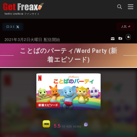
Home
Netflix Unofficial ファンサイト
Netflix新着作品
口コミ
人気
ジャンル別新着作品
配信予定スケジュール
2021年3月2日火曜日 配信開始
オールジャンル
配信終了予定の作品
ことばのパーティ/Word Party (新
海外ドラマ・シリーズ
海外ドラマ・ラインナップ
着エピソード)
海外映画
Netflix 人気ランキング
国内TV番組・ドラマ
Netflix 全作品ラインナップ
国内映画
Netflix配信作品カスタム検索
アジアTV番組・ドラマ
トレンド
アジア映画
VOD 総合作品情報
5.5
/10 435 votes