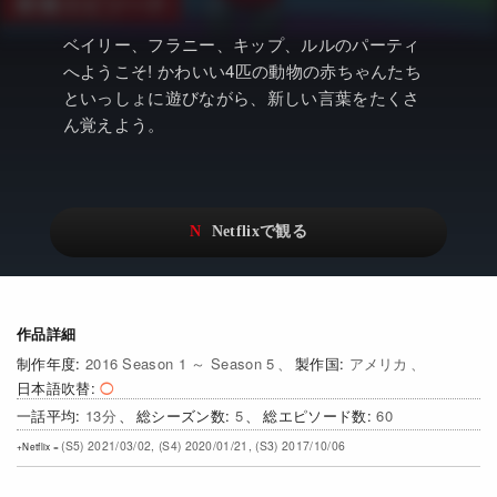
アニメ
Netflix・VOD総合News
ベイリー、フラニー、キップ、ルルのパーティ
ドキュメンタリー
Watchlistへ
へようこそ! かわいい4匹の動物の赤ちゃんたち
といっしょに遊びながら、新しい言葉をたくさ
Netflixオリジナル作品
Netflix Video
ん覚えよう。
リアリティ
…
日本語吹替対応作品
Netflix 吹替版作品
Netflix 高い評価の海外作品
その他の国のTV番組
Netflixオリジナル作品
その他の国の映画
作品詳細
みんなの作品レビュー
2016 Season 1 ～ Season 5
アメリカ
Watchlist
日本語吹替
13
5
60
過去の配信終了作品
(S5) 2021/03/02, (S4) 2020/01/21, (S3) 2017/10/06
Get Freaxフォーラム