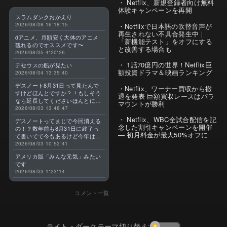
Netflix、新規登録者向け無料
体験キャンペーンを再開
スラムダンクおかえり
2026/08/08 16:18:15
Netflixで日本語の吹替音声が
再生されない不具合発生中｜
dアニメ、月額安く大体のアニメ
「新機能テスト」をオフにする
観れるのでオススメです〜
と改善する場合も
2026/08/05 4:20:26
1話70億円の世界！Netflix巨
テセウスの船が見たい
額投資ドラマ＆映画ランキング
2026/08/04 13:35:40
デスノート8月31日って見たんで
Netflix、ワーナー買収から撤
すけどほんとですか？！もしそう
退を発表 巨額買収レースはパラ
なら延長してくださいほんとに大
マウントが勝利
好きなんです😭
2026/08/03 13:48:47
Netflix、WBC全試合配信を記
デスノートってまじで今回消える
念した割引キャンペーンを開催
の！？数年前も8月31日に終了っ
— 初月料金が最大50%オフに
て書いてて今もあるけど今年はま
じのやつ！？よくわからん！！で
2026/08/03 10:52:41
きればなくならないでほしい！平
アメリカ版「みんな元気」みたい
成アニメを振り返らせてくれっ
です
っ！！！！！！！
2026/08/03 1:23:14
コメント一覧
ライト・ダークテーマ切り替え: