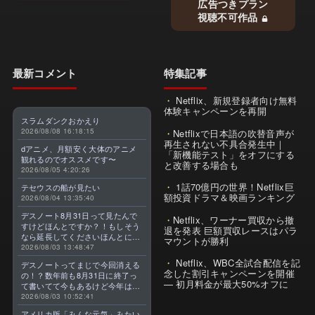
広告つきプラン
視聴不可作品
最新コメント
特集記事
Netflix、新規登録者向け無料
体験キャンペーンを再開
スラムダンクおかえり
2026/08/08 16:18:15
Netflixで日本語の吹替音声が
再生されない不具合発生中｜
dアニメ、月額安く大体のアニメ
「新機能テスト」をオフにする
観れるのでオススメです〜
と改善する場合も
2026/08/05 4:20:26
1話70億円の世界！Netflix巨
テセウスの船が見たい
額投資ドラマ＆映画ランキング
2026/08/04 13:35:40
デスノート8月31日って見たんで
Netflix、ワーナー買収から撤
すけどほんとですか？！もしそう
退を発表 巨額買収レースはパラ
なら延長してくださいほんとに大
マウントが勝利
好きなんです😭
2026/08/03 13:48:47
Netflix、WBC全試合配信を記
デスノートってまじで今回消える
念した割引キャンペーンを開催
の！？数年前も8月31日に終了っ
— 初月料金が最大50%オフに
て書いてて今もあるけど今年はま
じのやつ！？よくわからん！！で
2026/08/03 10:52:41
きればなくならないでほしい！平
アメリカ版「みんな元気」みたい