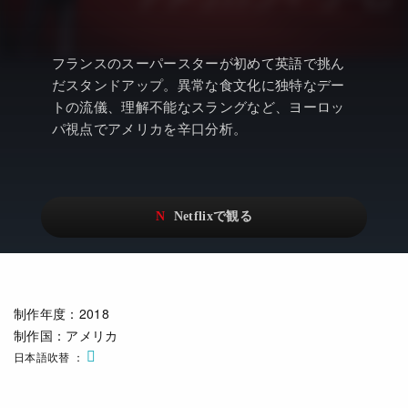
アニメ
Netflix・VOD総合News
ドキュメンタリー
Watchlistへ
フランスのスーパースターが初めて英語で挑ん
Netflixオリジナル作品
Netflix Video
だスタンドアップ。異常な食文化に独特なデー
トの流儀、理解不能なスラングなど、ヨーロッ
リアリティ
…
パ視点でアメリカを辛口分析。
日本語吹替対応作品
Netflix 吹替版作品
Netflix 高い評価の海外作品
その他の国のTV番組
Netflixオリジナル作品
その他の国の映画
みんなの作品レビュー
制作年度
：2018
Watchlist
制作国
：アメリカ
過去の配信終了作品
日本語吹替
Get Freaxフォーラム