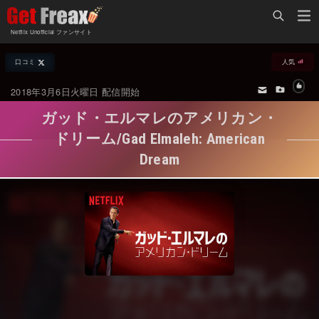
Home
Netflix Unofficial ファンサイト
Netflix新着作品
口コミ
人気
ジャンル別新着作品
配信予定スケジュール
2018年3月6日火曜日 配信開始
オールジャンル
配信終了予定の作品
ガッド・エルマレのアメリカン・
海外ドラマ・シリーズ
海外ドラマ・ラインナップ
ドリーム/Gad Elmaleh: American
Dream
海外映画
Netflix 人気ランキング
国内TV番組・ドラマ
Netflix 全作品ラインナップ
国内映画
Netflix配信作品カスタム検索
アジアTV番組・ドラマ
トレンド
アジア映画
VOD 総合作品情報