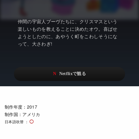
アニメ
Netflix・VOD総合News
ドキュメンタリー
Watchlistへ
仲間の宇宙人ブーヴたちに、クリスマスという
Netflixオリジナル作品
Netflix Video
楽しいものを教えることに決めたオウ。喜ばせ
ようとしたのに、あやうく町をこわしそうにな
リアリティ
…
って、大さわぎ!
日本語吹替対応作品
Netflix 吹替版作品
Netflix 高い評価の海外作品
その他の国のTV番組
Netflixオリジナル作品
その他の国の映画
みんなの作品レビュー
制作年度
：2017
Watchlist
制作国
：アメリカ
過去の配信終了作品
日本語吹替
Get Freaxフォーラム