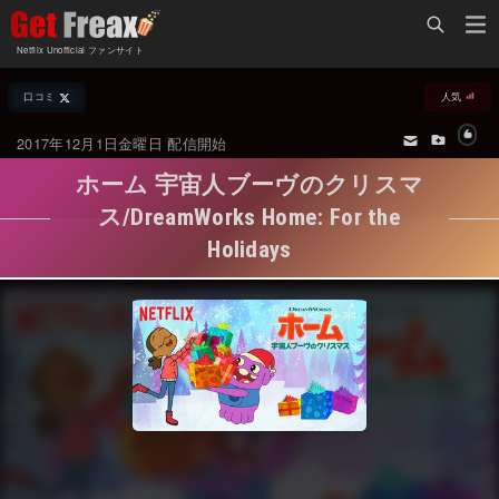
Home
Netflix Unofficial ファンサイト
Netflix新着作品
口コミ
人気
ジャンル別新着作品
配信予定スケジュール
2017年12月1日金曜日 配信開始
オールジャンル
配信終了予定の作品
ホーム 宇宙人ブーヴのクリスマ
海外ドラマ・シリーズ
海外ドラマ・ラインナップ
ス/DreamWorks Home: For the
Holidays
海外映画
Netflix 人気ランキング
国内TV番組・ドラマ
Netflix 全作品ラインナップ
国内映画
Netflix配信作品カスタム検索
アジアTV番組・ドラマ
トレンド
アジア映画
VOD 総合作品情報