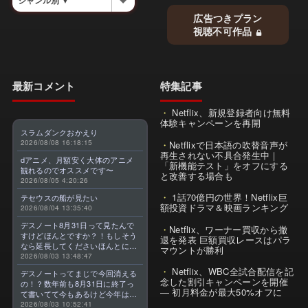
広告つきプラン
視聴不可作品
最新コメント
特集記事
Netflix、新規登録者向け無料
体験キャンペーンを再開
スラムダンクおかえり
2026/08/08 16:18:15
Netflixで日本語の吹替音声が
再生されない不具合発生中｜
dアニメ、月額安く大体のアニメ
「新機能テスト」をオフにする
観れるのでオススメです〜
と改善する場合も
2026/08/05 4:20:26
1話70億円の世界！Netflix巨
テセウスの船が見たい
額投資ドラマ＆映画ランキング
2026/08/04 13:35:40
デスノート8月31日って見たんで
Netflix、ワーナー買収から撤
すけどほんとですか？！もしそう
退を発表 巨額買収レースはパラ
なら延長してくださいほんとに大
マウントが勝利
好きなんです😭
2026/08/03 13:48:47
Netflix、WBC全試合配信を記
デスノートってまじで今回消える
念した割引キャンペーンを開催
の！？数年前も8月31日に終了っ
— 初月料金が最大50%オフに
て書いてて今もあるけど今年はま
じのやつ！？よくわからん！！で
2026/08/03 10:52:41