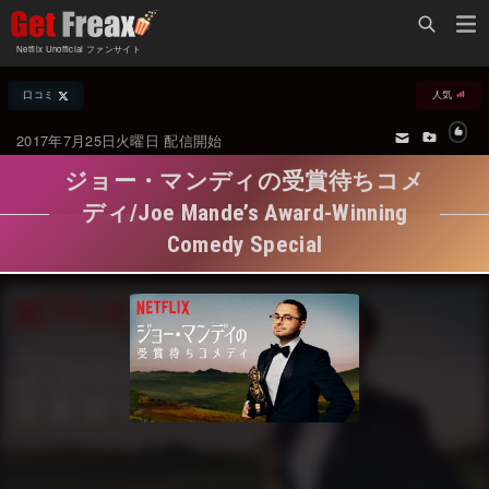
Home
Netflix Unofficial ファンサイト
Netflix新着作品
口コミ
人気
ジャンル別新着作品
配信予定スケジュール
2017年7月25日火曜日 配信開始
オールジャンル
配信終了予定の作品
ジョー・マンディの受賞待ちコメ
海外ドラマ・シリーズ
海外ドラマ・ラインナップ
ディ/Joe Mande’s Award-Winning
Comedy Special
海外映画
Netflix 人気ランキング
国内TV番組・ドラマ
Netflix 全作品ラインナップ
国内映画
Netflix配信作品カスタム検索
アジアTV番組・ドラマ
トレンド
アジア映画
VOD 総合作品情報