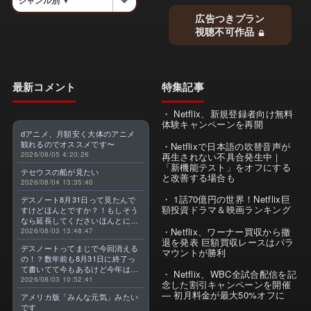
広告つきプラン
視聴不可作品
最新コメント
特集記事
Netflix、新規登録者向け無料
体験キャンペーンを再開
dアニメ、月額安く大体のアニメ
観れるのでオススメです〜
Netflixで日本語の吹替音声が
2026/08/05 4:20:26
再生されない不具合発生中｜
「新機能テスト」をオフにする
テセウスの船が見たい
と改善する場合も
2026/08/04 13:35:40
1話70億円の世界！Netflix巨
デスノート8月31日って見たんで
額投資ドラマ＆映画ランキング
すけどほんとですか？！もしそう
なら延長してくださいほんとに大
Netflix、ワーナー買収から撤
好きなんです😭
2026/08/03 13:48:47
退を発表 巨額買収レースはパラ
デスノートってまじで今回消える
マウントが勝利
の！？数年前も8月31日に終了っ
て書いてて今もあるけど今年はま
Netflix、WBC全試合配信を記
じのやつ！？よくわからん！！で
2026/08/03 10:52:41
念した割引キャンペーンを開催
きればなくならないでほしい！平
— 初月料金が最大50%オフに
アメリカ版「みんな元気」みたい
成アニメを振り返らせてくれっ
です
っ！！！！！！！