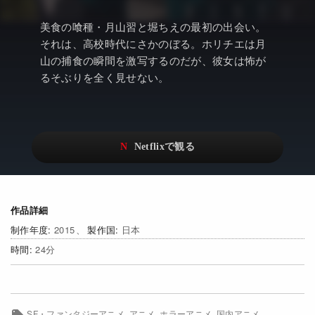
アニメ
Netflix・VOD総合News
美食の喰種・月山習と堀ちえの最初の出会い。
ドキュメンタリー
Watchlistへ
それは、高校時代にさかのぼる。ホリチエは月
山の捕食の瞬間を激写するのだが、彼女は怖が
Netflixオリジナル作品
Netflix Video
るそぶりを全く見せない。
リアリティ
…
日本語吹替対応作品
Netflix 吹替版作品
Netflix 高い評価の海外作品
その他の国のTV番組
Netflixオリジナル作品
その他の国の映画
作品詳細
みんなの作品レビュー
2015
日本
Watchlist
24
過去の配信終了作品
Get Freaxフォーラム
SF・ファンタジーアニメ
アニメ
ホラーアニメ
国内アニメ