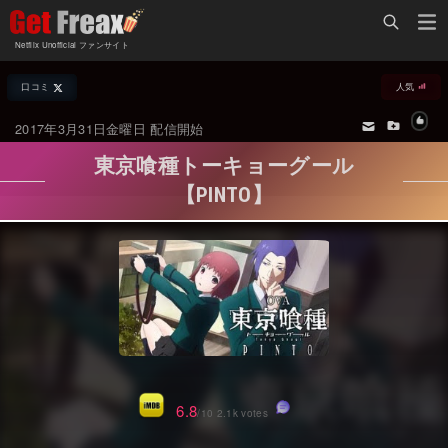
Home
Netflix Unofficial ファンサイト
Netflix新着作品
口コミ
人気
ジャンル別新着作品
配信予定スケジュール
2017年3月31日金曜日 配信開始
オールジャンル
配信終了予定の作品
東京喰種トーキョーグール
海外ドラマ・シリーズ
海外ドラマ・ラインナップ
【PINTO】
海外映画
Netflix 人気ランキング
国内TV番組・ドラマ
Netflix 全作品ラインナップ
国内映画
Netflix配信作品カスタム検索
アジアTV番組・ドラマ
トレンド
アジア映画
VOD 総合作品情報
6.8
/10 2.1k votes