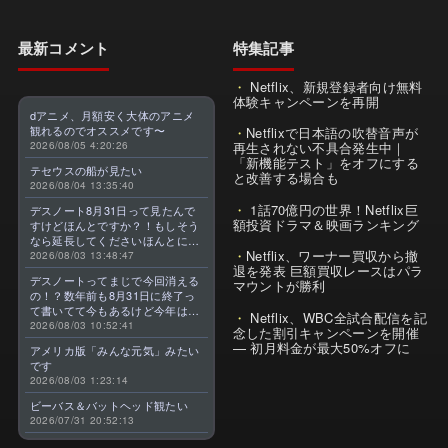
最新コメント
特集記事
Netflix、新規登録者向け無料
体験キャンペーンを再開
dアニメ、月額安く大体のアニメ
観れるのでオススメです〜
Netflixで日本語の吹替音声が
2026/08/05 4:20:26
再生されない不具合発生中｜
「新機能テスト」をオフにする
テセウスの船が見たい
と改善する場合も
2026/08/04 13:35:40
1話70億円の世界！Netflix巨
デスノート8月31日って見たんで
額投資ドラマ＆映画ランキング
すけどほんとですか？！もしそう
なら延長してくださいほんとに大
Netflix、ワーナー買収から撤
好きなんです😭
2026/08/03 13:48:47
退を発表 巨額買収レースはパラ
デスノートってまじで今回消える
マウントが勝利
の！？数年前も8月31日に終了っ
て書いてて今もあるけど今年はま
Netflix、WBC全試合配信を記
じのやつ！？よくわからん！！で
2026/08/03 10:52:41
念した割引キャンペーンを開催
きればなくならないでほしい！平
— 初月料金が最大50%オフに
アメリカ版「みんな元気」みたい
成アニメを振り返らせてくれっ
です
っ！！！！！！！
2026/08/03 1:23:14
ビーバス＆バットヘッド観たい
2026/07/31 20:52:13