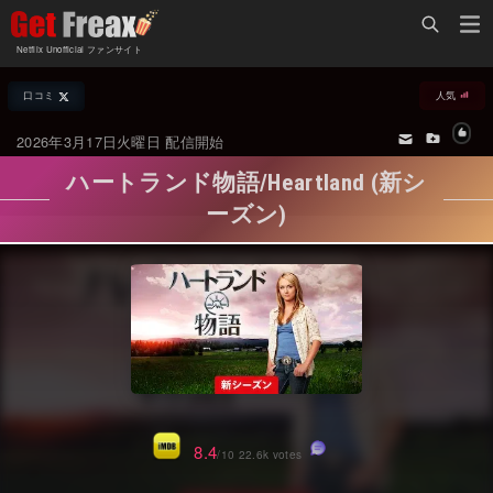
Home
Netflix Unofficial ファンサイト
Netflix新着作品
口コミ
人気
ジャンル別新着作品
配信予定スケジュール
2026年3月17日火曜日 配信開始
オールジャンル
配信終了予定の作品
ハートランド物語/Heartland (新シ
海外ドラマ・シリーズ
海外ドラマ・ラインナップ
ーズン)
海外映画
Netflix 人気ランキング
国内TV番組・ドラマ
Netflix 全作品ラインナップ
国内映画
Netflix配信作品カスタム検索
アジアTV番組・ドラマ
トレンド
アジア映画
VOD 総合作品情報
8.4
/10 22.6k votes