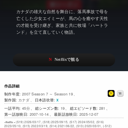
アニメ
Netflix・VOD総合News
カナダの雄大な自然を舞台に、落馬事故で母を
ドキュメンタリー
Watchlistへ
亡くした少女エイミーが、馬の心を癒やす天性
の才能を受け継ぎ、家族と共に牧場「ハートラ
Netflixオリジナル作品
Netflix Video
ンド」を立て直していく物語。
リアリティ
…
日本語吹替対応作品
Netflix 吹替版作品
Netflix 高い評価の海外作品
その他の国のTV番組
Netflixオリジナル作品
その他の国の映画
作品詳細
みんなの作品レビュー
2007 Season 7 ～ Season 19
Watchlist
カナダ
日本語吹替
45
19
281
過去の配信終了作品
2007-10-14
2025-12-07
(S19) 2026/03/17, (S18) 2025/09/15, (S17) 2024/05/02, (S16)
Get Freaxフォーラム
2023/05/10, (S15) 2022/03/19, (S14) 2021/06/22, (S13) 2020/03/01, (-S12)