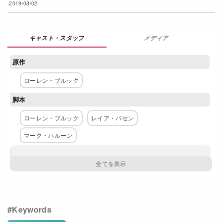
-2019/08/02
Netflixコース別料金プラン
お問い合わせ
メディア
閉じる
原作
ローレン・ブルック
脚本
ローレン・ブルック
レイア・バセン
マーク・ハルーン
主な出演者
全てを表示
アンバー・マーシャル
ミシェル・モーガン
グレアム・ウォードル
ショーン・ジョンストン
クリス・ポッター
ジェシカ・アムリー