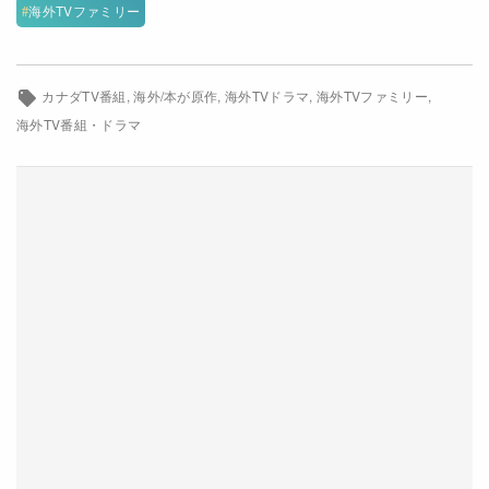
ネットワーク
海外TVファミリー
CBC
閉じる
カナダTV番組
海外/本が原作
海外TVドラマ
海外TVファミリー
海外TV番組・ドラマ