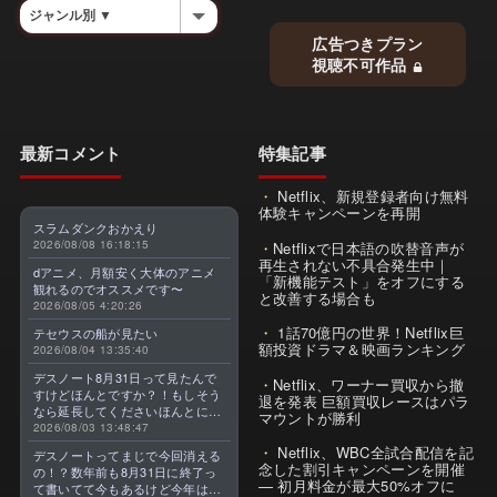
広告つきプラン
視聴不可作品
最新コメント
特集記事
Netflix、新規登録者向け無料
体験キャンペーンを再開
スラムダンクおかえり
2026/08/08 16:18:15
Netflixで日本語の吹替音声が
再生されない不具合発生中｜
dアニメ、月額安く大体のアニメ
「新機能テスト」をオフにする
観れるのでオススメです〜
と改善する場合も
2026/08/05 4:20:26
1話70億円の世界！Netflix巨
テセウスの船が見たい
額投資ドラマ＆映画ランキング
2026/08/04 13:35:40
デスノート8月31日って見たんで
Netflix、ワーナー買収から撤
すけどほんとですか？！もしそう
退を発表 巨額買収レースはパラ
なら延長してくださいほんとに大
マウントが勝利
好きなんです😭
2026/08/03 13:48:47
Netflix、WBC全試合配信を記
デスノートってまじで今回消える
念した割引キャンペーンを開催
の！？数年前も8月31日に終了っ
— 初月料金が最大50%オフに
て書いてて今もあるけど今年はま