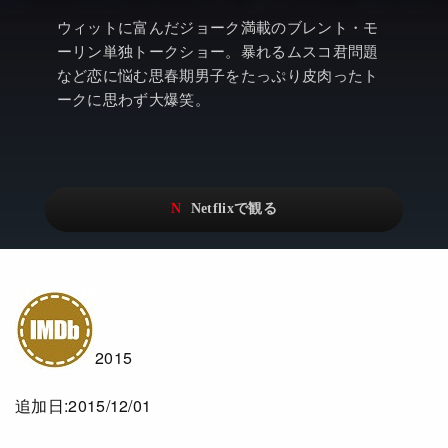
アニメ
Netflix・VOD総合News
ウィットに富んだジョーク満載のブレント・モ
ドキュメンタリー
Watchlistへ
ーリン単独トークショー。暴れるムスコ君問題
など恋に悩む思春期男子をたっぷり皮肉ったト
Netflixオリジナル作品
Netflix Video
ークに思わず大爆笑。
リアリティ
…
日本語吹替対応作品
Netflix 吹替版作品
Netflix 高い評価の海外作品
その他の国のTV番組
Netflixオリジナル作品
その他の国の映画
みんなの作品レビュー
Watchlist
2015
過去の配信終了作品
追加日:2015/12/01
Get Freaxフォーラム