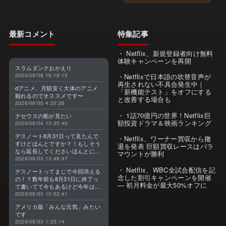
最新コメント
特集記事
Netflix、新規登録者向け無料
体験キャンペーンを再開
スラムダンクおかえり
2026/08/08 16:18:15
Netflixで日本語の吹替音声が
再生されない不具合発生中｜
dアニメ、月額安く大体のアニメ
「新機能テスト」をオフにする
観れるのでオススメです〜
と改善する場合も
2026/08/05 4:20:26
1話70億円の世界！Netflix巨
テセウスの船が見たい
額投資ドラマ＆映画ランキング
2026/08/04 13:35:40
デスノート8月31日って見たんで
Netflix、ワーナー買収から撤
すけどほんとですか？！もしそう
退を発表 巨額買収レースはパラ
なら延長してくださいほんとに大
マウントが勝利
好きなんです😭
2026/08/03 13:48:47
Netflix、WBC全試合配信を記
デスノートってまじで今回消える
念した割引キャンペーンを開催
の！？数年前も8月31日に終了っ
— 初月料金が最大50%オフに
て書いてて今もあるけど今年はま
じのやつ！？よくわからん！！で
2026/08/03 10:52:41
きればなくならないでほしい！平
アメリカ版「みんな元気」みたい
成アニメを振り返らせてくれっ
です
っ！！！！！！！
2026/08/03 1:23:14