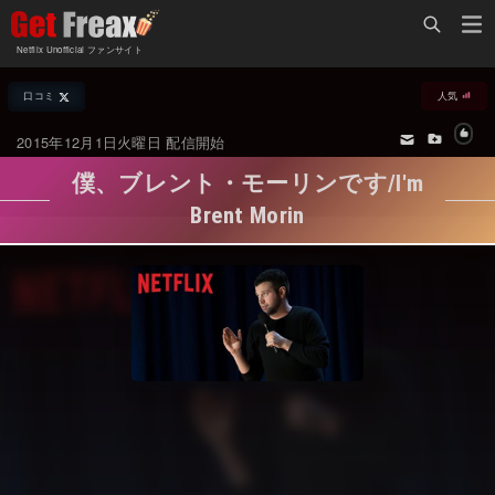
Home
Netflix Unofficial ファンサイト
Netflix新着作品
口コミ
人気
ジャンル別新着作品
配信予定スケジュール
2015年12月1日火曜日 配信開始
オールジャンル
配信終了予定の作品
僕、ブレント・モーリンです/I'm
海外ドラマ・シリーズ
海外ドラマ・ラインナップ
Brent Morin
海外映画
Netflix 人気ランキング
国内TV番組・ドラマ
Netflix 全作品ラインナップ
国内映画
Netflix配信作品カスタム検索
アジアTV番組・ドラマ
トレンド
アジア映画
VOD 総合作品情報